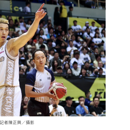
記者陳正興／攝影