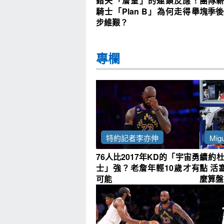
錯失「詹皇」的連鎖反應！
團隊薪
騎士「Plan B」為何走得舉
塊季後
步維艱？
專欄
特約記者李亦伸
Migu
76人比2017年KD的「宇宙勇
續約
士」強？老詹年輕10歲才有
點 活
可能
麼算盤