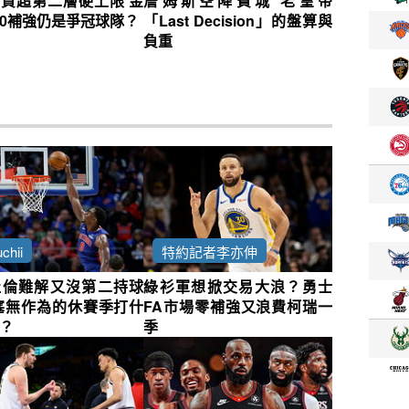
資超第二層硬上限 金
詹姆斯空降費城 老皇帝
0補強仍是爭冠球隊？
「Last Decision」的盤算與
負重
chii
特約記者李亦伸
杜倫難解又沒第二持球
綠衫軍想掀交易大浪？勇士
塞無作為的休賽季打什
FA市場零補強又浪費柯瑞一
？
季