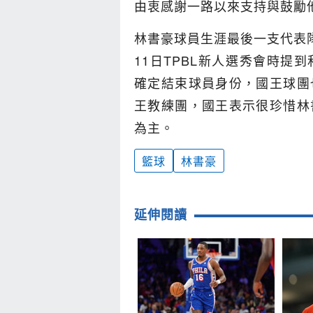
由衷感謝一路以來支持與鼓勵
林書豪球員生涯最後一支代表隊
11日TPBL新人選秀會時提
確定結束球員身份，國王球團
王教練團，國王表示很珍惜林
為主。
籃球
林書豪
延伸閱讀