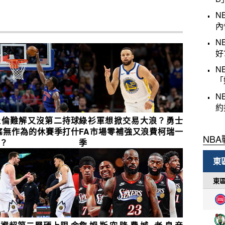
N
內
N
好
N
「
N
約
杜倫難解又沒第二持球
綠衫軍想掀交易大浪？勇士
塞無作為的休賽季打什
FA市場零補強又浪費柯瑞一
？
季