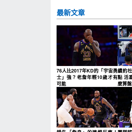
最新文章
76人比2017年KD的「宇宙勇
續約
士」強？老詹年輕10歲才有
點 活
可能
麼算盤