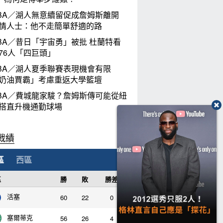
BA／湖人無意續留促成詹姆斯離開
情人士：他不走簡單舒適的路
BA／昔日「宇宙勇」被批 杜蘭特看
76人「四巨頭」
BA／湖人夏季聯賽表現機會有限
奶油賈霸」考慮重返大學籃壇
BA／費城龍家駿？詹姆斯傳可能從紐
搭直升機通勤球場