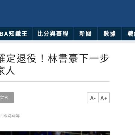
NBA知識王
比分與賽程
新聞
數據
戰
確定退役！林書豪下一步
家人
A-
A+
留言
儒／即時報導