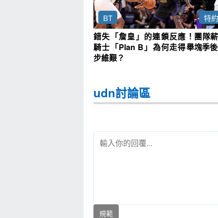
BT
特
錯失「詹皇」的連鎖反應！
團隊薪
騎士「Plan B」為何走得舉
塊季後
步維艱？
udn討論區
規範