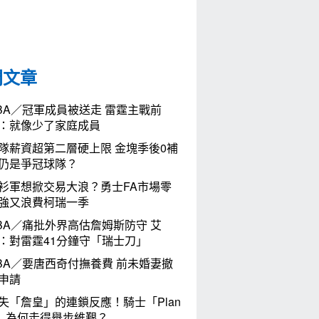
門文章
BA／冠軍成員被送走 雷霆主戰前
：就像少了家庭成員
隊薪資超第二層硬上限 金塊季後0補
仍是爭冠球隊？
衫軍想掀交易大浪？勇士FA市場零
強又浪費柯瑞一季
BA／痛批外界高估詹姆斯防守 艾
：對雷霆41分鐘守「瑞士刀」
BA／要唐西奇付撫養費 前未婚妻撤
申請
失「詹皇」的連鎖反應！騎士「Plan
」為何走得舉步維艱？