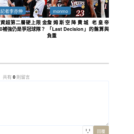
約記者李亦伸
monmo
資超第二層硬上限 金
詹姆斯空降費城 老皇帝
0補強仍是爭冠球隊？
「Last Decision」的盤算與
負重
共有
0
則留言
回覆