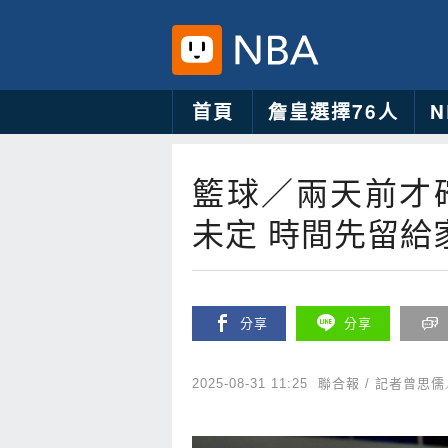
首頁
詹皇選擇76人
籃球／兩天前才
未定 時間先留給
分享
分享
2025-08-31 11:25
聯合報 / 記者曾思