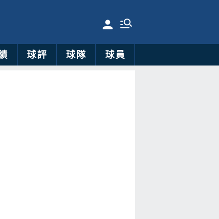
績
球評
球隊
球員