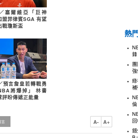
／塞爾維亞「巨神
加盟菲律賓SGA 有望
出戰瓊斯盃
熱
N
鋒
團
強
綠
／預言詹皇若轉戰勇
補
NBA將爆掉」 林書
N
球評盼傳遞正能量
倫
N
回
A-
A+
留言
錯
B