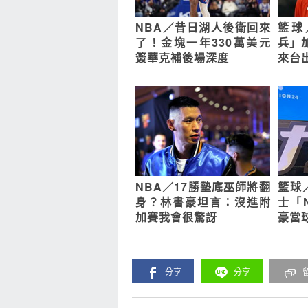
NBA／昔日湖人後衛回來
籃球
了！金塊一年330萬美元
兵」
簽華克補後場深度
來台
NBA／17勝墊底巫師將翻
籃球
身？林書豪坦言：沒進附
士「
加賽我會很驚訝
豪當
分享
分享