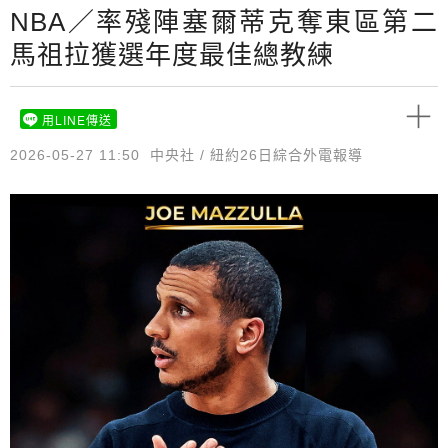
NBA／率殘陣塞爾蒂克奪東區第二
馬祖拉獲選年度最佳總教練
用LINE傳送
2026-05-27 11:50
中央社 / 紐約26日綜合外電報導