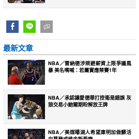
最新文章
NBA／雷納德涉規避薪資上限爭議風
暴 美名嘴喊：若屬實應禁賽1年
NBA／承認讓愛德華打控衛是錯誤 灰
狼交易小鮑爾期盼解放王牌
NBA／美媒曝湖人希望庫明加做髒活
向葛登或維金斯看齊