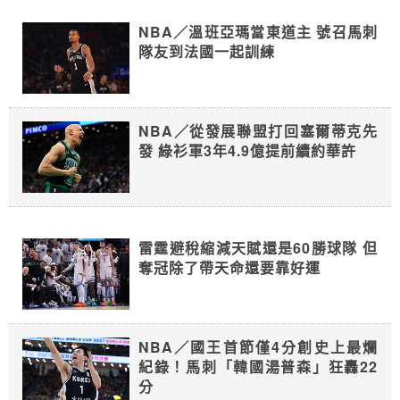
NBA／溫班亞瑪當東道主 號召馬刺
隊友到法國一起訓練
NBA／從發展聯盟打回塞爾蒂克先
發 綠衫軍3年4.9億提前續約華許
雷霆避稅縮減天賦還是60勝球隊 但
奪冠除了帶天命還要靠好運
NBA／國王首節僅4分創史上最爛
紀錄！馬刺「韓國湯普森」狂轟22
分