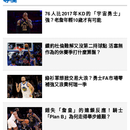
76人比2017年KD的「宇宙勇士」
強？老詹年輕10歲才有可能
續約杜倫難解又沒第二持球點 活塞無
作為的休賽季打什麼算盤？
綠衫軍想掀交易大浪？勇士FA市場零
補強又浪費柯瑞一季
錯失「詹皇」的連鎖反應！騎士
「Plan B」為何走得舉步維艱？