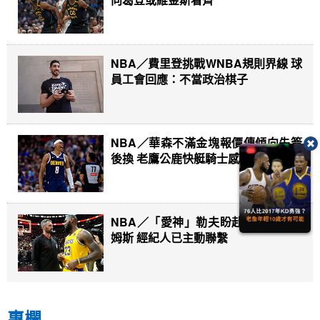
NBA／費里登挑戰WNBA規則界線 球
員工會回應：不當政治棋子
NBA／華森不滿金塊報價傳傾向先簽
後換 老鷹公鹿快艇騎士感興趣
NBA／「愛神」勒夫盼赴費城重聚詹
姆斯 經紀人已主動聯繫
專欄