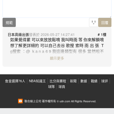
規範
回覆
日本高級出張
2026-05-27 14:27:41
# 1樓
如果覺得累 可以來放放鬆唷 我叫時雨 等 你來解鎖唷 
想了解更詳細的 可以自己去谷 歌搜 索時 雨 出 張  T
g搜索 ：@  k a n a 6 9 我這邊類型有 很多 當然啦不
一定是有需求才找我 心漫也可以是你的傾聽者 可以
顯示更多
是你的朋友 隨時都在唷 我隨時準備傾聽你的故事唷
~ 如果有打擾到 很抱歉 祝看到我這篇的大大們 都有
一個好心情 哪怕很辛苦 也不要內耗喔 你做的已經很
棒了 我們先是我們自己 才會是生活中的其他角色唷 
詹皇選擇76人
NBA知識王
比分與賽程
新聞
數據
戰績
球評
球隊
球員
聯合線上公司 著作權所有 © udn.com All Rights Reserved.