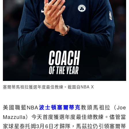
塞爾蒂馬祖拉獲選年度最佳教練。截圖自NBA X
美國職籃NBA
教頭馬祖拉（Joe
波士頓
塞爾蒂克
Mazzulla）今天首度獲選年度最佳總教練。儘管當
家球星泰托姆3月6日才歸隊，馬茲拉仍引領塞爾蒂