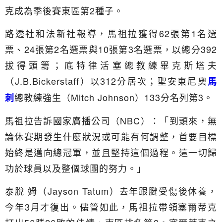
克成為季後賽東區第2種子。
路透社和法新社報導，馬祖拉獲得62張第1名選
票、24張第2名選票與10張第3名選票，以總分392
拔得頭籌；底特律活塞總教練畢克斯塔夫
（J.B.Bickerstaff）以312分居次；聖安東尼奧
馬
總教練強生（Mitch Johnson）133分名列第3。
刺
馬祖拉告訴國家廣播公司（NBC）：「到頭來，無
論休賽期發生什麼狀況或可能有何調整，首要目標
始終是邁向總冠軍，並且堅持這個過程。這一切歸
功於球員以及整個球團的努力。」
泰脫 姆（Jayson Tatum）去年跟腱受傷後休養，
今年3月才復出。儘管如此，馬祖拉帶領塞爾蒂克