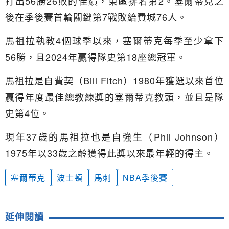
打出56勝26敗的佳績，東區排名第2。塞爾蒂克之
後在季後賽首輪關鍵第7戰敗給費城76人。
馬祖拉執教4個球季以來，塞爾蒂克每季至少拿下
56勝，且2024年贏得隊史第18座總冠軍。
馬祖拉是自費契（Bill Fitch）1980年獲選以來首位
贏得年度最佳總教練獎的塞爾蒂克教頭，並且是隊
史第4位。
現年37歲的馬祖拉也是自強生（Phil Johnson）
1975年以33歲之齡獲得此獎以來最年輕的得主。
塞爾蒂克
波士頓
馬刺
NBA季後賽
延伸閱讀