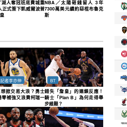
／湖人奪冠班底費城重
NBA／太陽砸錢留人 3年
6人正式簽下凱威爾波普
7300萬美元續約惡棍布魯克
皇
斯
約記者李亦伸
BT
軍想掀交易大浪？勇士
錯失「詹皇」的連鎖反應！
場零補強又浪費柯瑞一
騎士「Plan B」為何走得舉
步維艱？