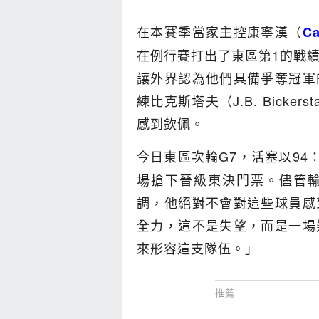
在本賽季當家主控康寧漢（
Ca
在例行賽打出了東區第1的戰
讓外界認為他們具備爭奪冠軍
練比克斯塔夫（J.B. Bick
感到欽佩。
今日東區次輪G7，活塞以94：
場搶下晉級東決門票。儘管
調，他絕對不會對這些球員感
全力，這不是失望，而是一場
來形容這支隊伍。」