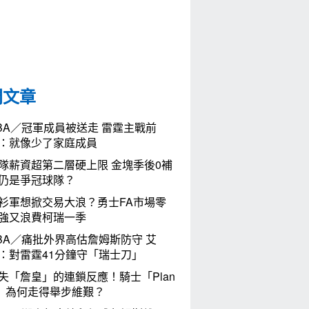
門文章
BA／冠軍成員被送走 雷霆主戰前
：就像少了家庭成員
隊薪資超第二層硬上限 金塊季後0補
仍是爭冠球隊？
衫軍想掀交易大浪？勇士FA市場零
強又浪費柯瑞一季
BA／痛批外界高估詹姆斯防守 艾
：對雷霆41分鐘守「瑞士刀」
失「詹皇」的連鎖反應！騎士「Plan
」為何走得舉步維艱？