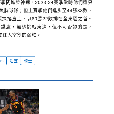
季間進步神速，2023-24賽季當時他們還只
的魚腩球隊；但上賽季他們進步至44勝38敗，
扶搖直上，以60勝22敗排在全東區之首。
滑鐵盧，無緣挑戰東決，但不可否認的是，
支任人宰割的弱旅。
am
活塞
騎士