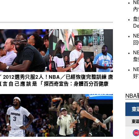
N
內
詹
D
N
回
N
詹
N
好
／ 2012選秀只服2人！
NBA／已經恢復完整訓練 唐
直言自己應該是「探
西奇宣告：身體百分百健康