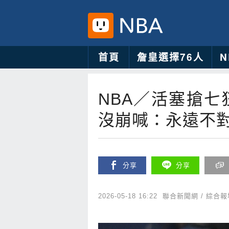
首頁
詹皇選擇76人
NBA／活塞搶七
沒崩喊：永遠不
分享
分享
2026-05-18 16:22
聯合新聞網 / 綜合報