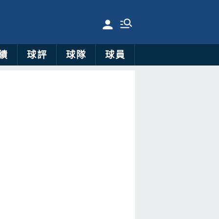
績
球評
球隊
球員