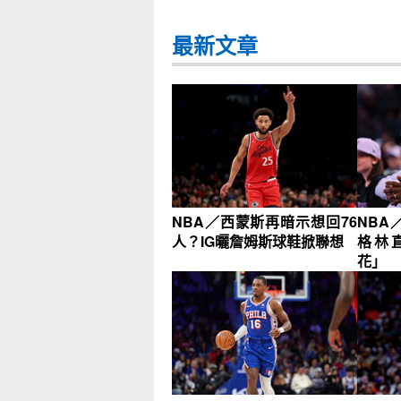
最新文章
NBA／西蒙斯再暗示想回76
NBA
人？IG曬詹姆斯球鞋掀聯想
格林
花」