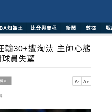
NBA知識王
比分與賽程
新聞
數據
戰
狂輸30+遭淘汰 主帥心態
對球員失望
A-
A+
留言
導