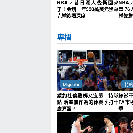
NBA／昔日湖人後衛回來
NBA
了！金塊一年330萬美元簽華
聚 7
克補後場深度
輔佐詹
專欄
Miguchii
特
續約杜倫難解又沒第二持球
綠衫
點 活塞無作為的休賽季打什
FA市
麼算盤？
季