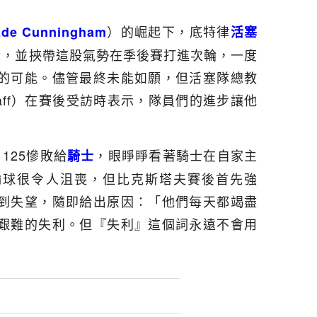
）的崛起下，底特律
de Cunningham
活塞
績，並挾帶這股氣勢在季後賽打進次輪，一度
的可能。儘管最終未能如願，但活塞隊總教
erstaff）在賽後受訪時表示，隊員們的進步讓他
125慘敗給
，眼睜睜看著騎士在自家主
騎士
輸球很令人沮喪，但比克斯塔夫賽後首先強
到失望，隨即給出原因：「他們每天都竭盡
艱難的失利。但『失利』這個詞永遠不會用