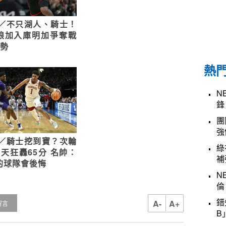
A／不只湖人、騎士！
狼加入庫明加爭奪戰
優勢
熱
N
鋒
團
強
A／騎士挖到寶？次輪
綠
2天狂轟65分 名帥：
補
的球隊會後悔
N
倫
錯
A-
A+
留言
B