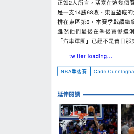
正如2人所言，活塞在這幾個賽
是一支14勝68敗、東區墊底
排在東區第6，本賽季戰績繼續
雖然他們最後在季後賽慘遭
「汽車軍團」已經不是昔日那
twitter loading...
NBA季後賽
Cade Cunningh
延伸閱讀