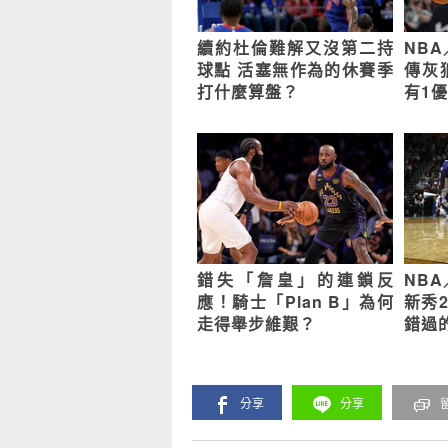
續約杜倫難解又沒第二持
NB
球點 活塞無作為的休賽季
傳灰
打什麼算盤？
有1
錯失「詹皇」的連鎖反
NB
應！騎士「Plan B」為何
新秀
走得舉步維艱？
錯過
分享
分享