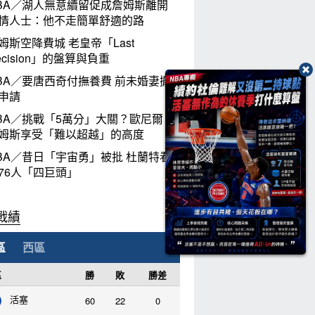
BA／湖人無意續留促成詹姆斯離開
情人士：他不走簡單舒適的路
姆斯空降費城 老皇帝「Last
ecision」的盤算與負重
BA／要唐西奇付撫養費 前未婚妻撤
申請
BA／挑戰「5萬分」大關？歐尼爾：
姆斯享受「難以超越」的高度
BA／昔日「宇宙勇」被批 杜蘭特看
76人「四巨頭」