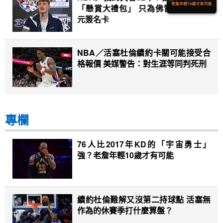
「懸賞大禮包」 只為佛雷格200萬美
元簽名卡
NBA／活塞杜倫續約卡關可能接受合
格報價 美媒警告：對生涯等同判死刑
專欄
76人比2017年KD的「宇宙勇士」
強？老詹年輕10歲才有可能
續約杜倫難解又沒第二持球點 活塞無
作為的休賽季打什麼算盤？