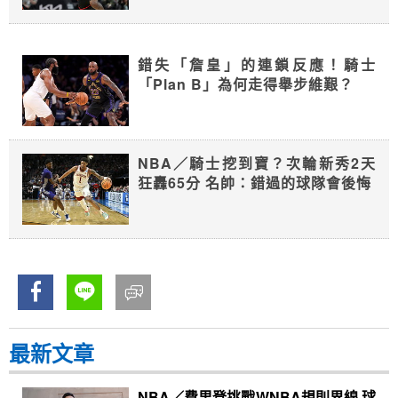
錯失「詹皇」的連鎖反應！騎士
「Plan B」為何走得舉步維艱？
NBA／騎士挖到寶？次輪新秀2天
狂轟65分 名帥：錯過的球隊會後悔
最新文章
NBA／費里登挑戰WNBA規則界線 球