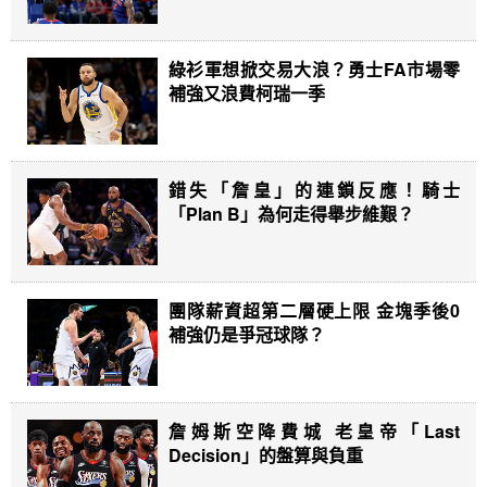
綠衫軍想掀交易大浪？勇士FA市場零
補強又浪費柯瑞一季
錯失「詹皇」的連鎖反應！騎士
「Plan B」為何走得舉步維艱？
團隊薪資超第二層硬上限 金塊季後0
補強仍是爭冠球隊？
詹姆斯空降費城 老皇帝「Last
Decision」的盤算與負重