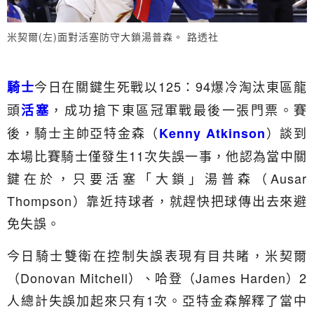
米契爾(左)面對活塞防守大鎖湯普森。 路透社
今日在關鍵生死戰以125：94爆冷淘汰東區龍
騎士
頭
，成功搶下東區冠軍戰最後一張門票。賽
活塞
後，騎士主帥亞特金森（
）談到
Kenny Atkinson
本場比賽騎士僅發生11次失誤一事，他認為當中關
鍵在於，只要活塞「大鎖」湯普森（Ausar
Thompson）靠近持球者，就趕快把球傳出去來避
免失誤。
今日騎士雙衛在控制失誤表現有目共睹，米契爾
（Donovan Mitchell）、哈登（James Harden）2
人總計失誤加起來只有1次。亞特金森解釋了當中