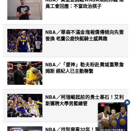
員工會回應：不當政治棋子
NBA／華森不滿金塊報價傳傾向先簽
後換 老鷹公鹿快艇騎士感興趣
NBA／「愛神」勒夫盼赴費城重聚詹
姆斯 經紀人已主動聯繫
NBA／柯瑞崛起前的勇士基石！艾利
斯獲聘大學男籃總管
NBA／找到爽看32年！獨行俠祭超狂