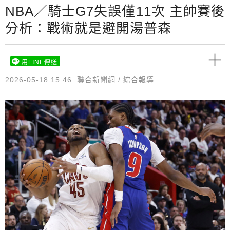
NBA／騎士G7失誤僅11次 主帥賽後
分析：戰術就是避開湯普森
用LINE傳送
2026-05-18 15:46
聯合新聞網 / 綜合報導