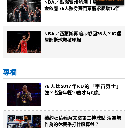
NBA／點燃賓州熱潮！詹姆斯恐怖吸
金效應 76人熱身賽門票需求暴增15倍
NBA／西蒙斯再暗示想回76人？IG曬
詹姆斯球鞋掀聯想
專欄
76人比2017年KD的「宇宙勇士」
強？老詹年輕10歲才有可能
續約杜倫難解又沒第二持球點 活塞無
作為的休賽季打什麼算盤？