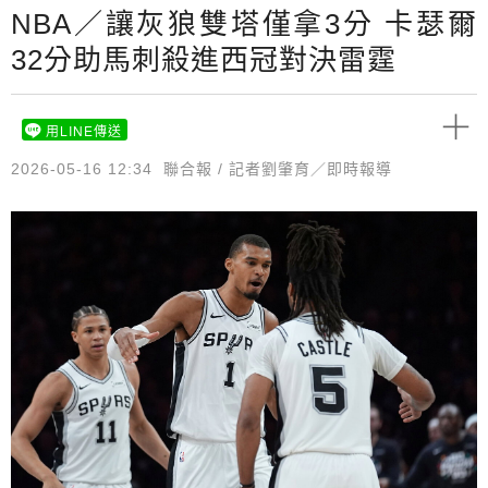
NBA／讓灰狼雙塔僅拿3分 卡瑟爾
32分助馬刺殺進西冠對決雷霆
用LINE傳送
2026-05-16 12:34
聯合報 / 記者劉肇育／即時報導