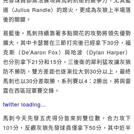
先發球員卻無法展現與馬刺抗衡的競爭力，尤其藍
道（Julius Randle）的熄火，更成為灰狼上半場落
後的關鍵。
易籃後，馬刺持續靠著多點開花的攻勢將領先優勢
擴大，其中卡瑟爾在三節打完後已經拿下30分，福
克斯（De'Aaron Fox）與哈波（Dylan Harper）
也分別拿下21分和15分，三後衛的犀利猛攻讓灰狼
防不勝防，雙方差距也逐漸拉大到30分以上，最終
馬刺也以30分差取勝，系列賽以4：2勝出，將與雷
霆在西區冠軍賽交鋒。
twitter loading...
馬刺今天先發五虎得分皆來到雙位數，合力攻下
101分，反觀灰狼先發球員僅拿下50分，其中近半