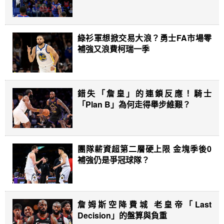
綠衫軍想掀交易大浪？勇士FA市場零
補強又浪費柯瑞一季
錯失「詹皇」的連鎖反應！騎士
「Plan B」為何走得舉步維艱？
團隊薪資超第二層硬上限 金塊季後0
補強仍是爭冠球隊？
詹姆斯空降費城 老皇帝「Last
Decision」的盤算與負重