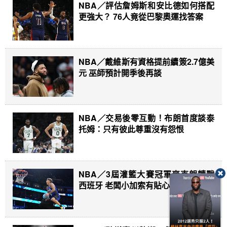
NBA／評估詹姆斯和安比德如何搭配
更強大？ 76人竟從巴黎奧運找答案
NBA／戴維斯有資格提前續簽2.7億美
元 巫師預計開季後再談
NBA／交易後零互動！布朗首度談泰
托姆：只有彼此尊重沒有怨恨
NBA／3屆灌籃大賽冠軍麥克朗轉戰
西班牙 老闆小加索有貼心舉動