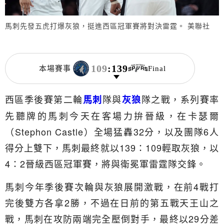
馬刺先發五虎打爆灰狼，挺進西區冠軍賽將對決雷霆。 美聯社
109
:
139
本場賽事
Final
西區季後賽第二輪
隊與
隊之戰，系列賽率
馬刺
灰狼
先聽牌的馬刺今天在客場力拚晉級，在卡瑟爾
（Stephon Castle）全場猛轟32分，以及團隊6人
得分上雙下，馬刺最終就以139：109輕取灰狼，以
4：2晉級西區冠軍賽，將與衛冕軍雷霆隊交鋒。
馬刺今年季後賽次輪與灰狼展開激戰，在前4戰打
完後雙方各拿2勝，不過在日前的第五戰天王山之
戰，馬刺在攻防兩端完全壓倒對手，最終以29分差