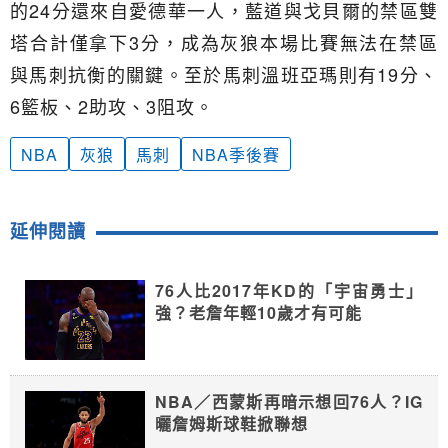
的24分還來自愛德華一人，藍道與戈貝爾的禁區雙
塔合計僅拿下3分，成為灰狼本場比賽無法在禁區
與馬刺抗衡的關鍵。至於馬刺溫班亞瑪則有19分、
6籃板、2助攻、3阻攻。
NBA
灰狼
馬刺
NBA季後賽
延伸閱讀
76人比2017年KD的「宇宙勇士」
強？老詹年輕10歲才有可能
NBA／西蒙斯再暗示想回76人？IG
曬詹姆斯球鞋掀聯想