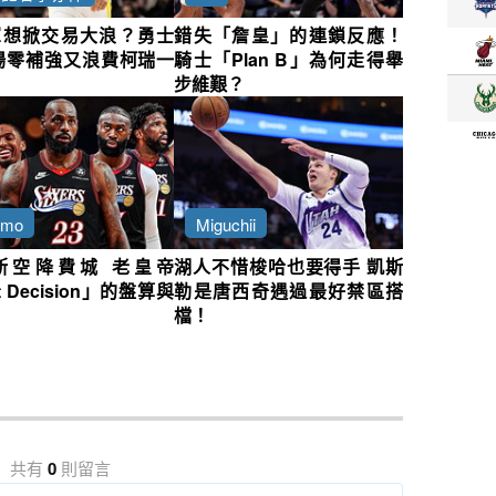
軍想掀交易大浪？勇士
錯失「詹皇」的連鎖反應！
場零補強又浪費柯瑞一
騎士「Plan B」為何走得舉
步維艱？
nmo
Miguchii
斯空降費城 老皇帝
湖人不惜梭哈也要得手 凱斯
t Decision」的盤算與
勒是唐西奇遇過最好禁區搭
檔！
共有
0
則留言