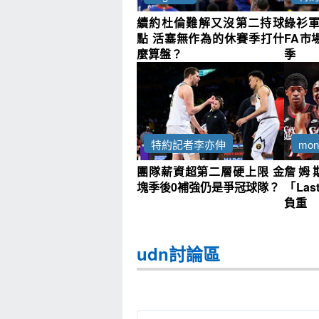
續約杜倫難解又沒第二持球
綠衫
點 活塞無作為的休賽季打什
FA市
麼算盤？
季
特約記者李亦伸
mo
團隊薪資超第二層硬上限 金
詹姆
塊季後0補強仍是爭冠球隊？
「Las
負重
udn討論區