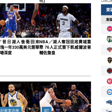
花」
A／昔日湖人後衛回來
NBA／湖人奪冠班底費城重
塊一年330萬美元簽華
聚 76人正式簽下凱威爾波普
場深度
輔佐詹皇
約記者李亦伸
BT