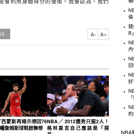
是會利用身體得分的後衛。我會認為，我們
補
」
N
倫
錯
B
A-
A+
留言
N
內
N
回
N
好
N
「
N
約
／西蒙斯再暗示想回76
NBA／ 2012選秀只服2人！
G曬詹姆斯球鞋掀聯想
格林直言自己應該是「探