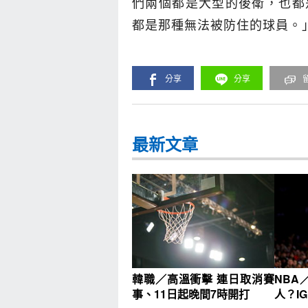
們兩個都是大型的後衛，也都
都是那種無法被防住的球員。
分享
分享
最新文章
韓職／高溫衝擊 連日取消賽
NBA
事、11日起晚間7時開打
人？I