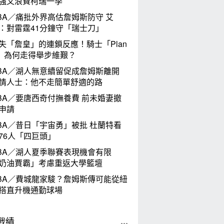
強又浪費柯瑞一季
BA／痛批外界高估詹姆斯防守 艾
：對雷霆41分鐘守「瑞士刀」
失「詹皇」的連鎖反應！騎士「Plan
」為何走得舉步維艱？
BA／湖人無意續留促成詹姆斯離開
情人士：他不走簡單舒適的路
BA／要唐西奇付撫養費 前未婚妻撤
申請
BA／昔日「宇宙勇」被批 杜蘭特看
76人「四巨頭」
BA／湖人夏季聯賽表現機會有限
奶油賈霸」考慮重返大學籃壇
BA／費城龍家駿？詹姆斯傳可能從紐
搭直升機通勤球場