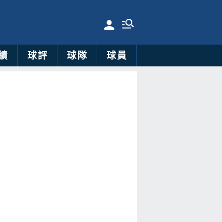
績
球評
球隊
球員