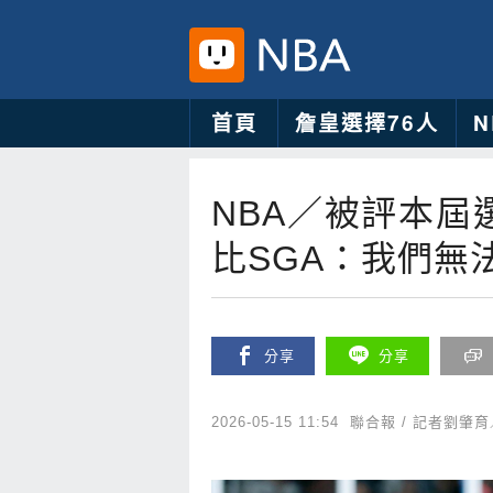
首頁
詹皇選擇76人
NBA／被評本屆
比SGA：我們無
分享
分享
2026-05-15 11:54
聯合報 / 記者劉肇