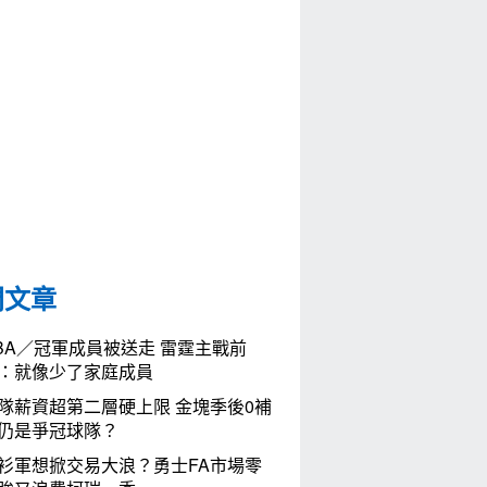
門文章
BA／冠軍成員被送走 雷霆主戰前
：就像少了家庭成員
隊薪資超第二層硬上限 金塊季後0補
仍是爭冠球隊？
衫軍想掀交易大浪？勇士FA市場零