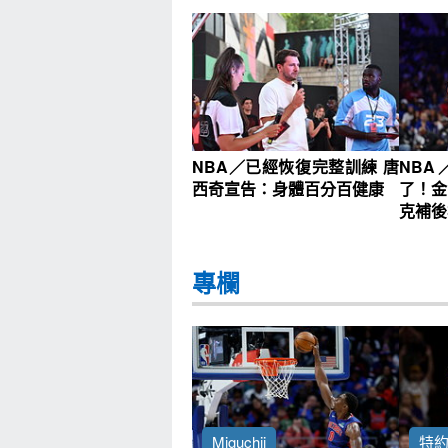
NBA／已經恢復完整訓練 唐
NB
西奇宣告：身體百分百健康
了！金
克補後
專欄
Miguchii
特