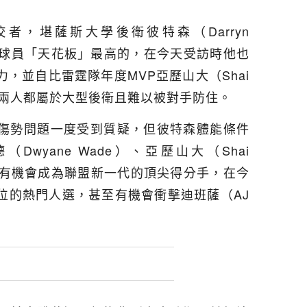
者，堪薩斯大學後衛彼特森（Darryn
年待選球員「天花板」最高的，在今天受訪時他也
，並自比雷霆隊年度MVP亞歷山大（Shai
r），認為兩人都屬於大型後衛且難以被對手防住。
傷勢問題一度受到質疑，但彼特森體能條件
wyane Wade）、亞歷山大（Shai
er）等人，有機會成為聯盟新一代的頂尖得分手，在今
位的熱門人選，甚至有機會衝擊迪班薩（AJ