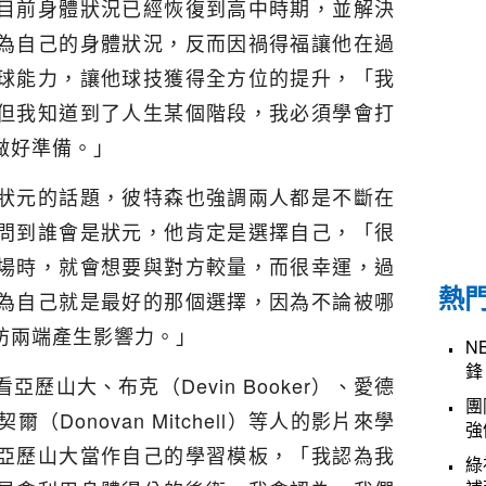
目前身體狀況已經恢復到高中時期，並解決
為自己的身體狀況，反而因禍得福讓他在過
球能力，讓他球技獲得全方位的提升，「我
但我知道到了人生某個階段，我必須學會打
做好準備。」
狀元的話題，彼特森也強調兩人都是不斷在
問到誰會是狀元，他肯定是選擇自己，「很
場時，就會想要與對方較量，而很幸運，過
熱
為自己就是最好的那個選擇，因為不論被哪
防兩端產生影響力。」
N
鋒
歷山大、布克（Devin Booker）、愛德
團
米契爾（Donovan Mitchell）等人的影片來學
強
亞歷山大當作自己的學習模板，「我認為我
綠