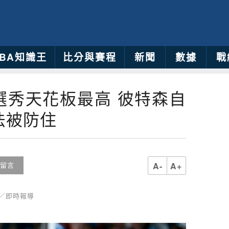
NBA知識王
比分與賽程
新聞
數據
戰
選秀天花板最高 彼特森自
法被防住
A-
A+
留言
育／即時報導