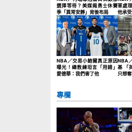
選擇等待？美媒揭勇士休賽
軍處
季「異常安靜」背後布局
他承受
NBA／交易小鮑爾真正原因
NBA
曝光！總教練坦言「用錯」
基 「
愛德華：我們害了他
只想奪
專欄