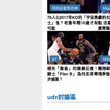
特約記者李亦伸
Migu
76人比2017年KD的「宇宙勇
續約
士」強？老詹年輕10歲才有
點 活
可能
麼算盤
BT
特
錯失「詹皇」的連鎖反應！
團隊薪
騎士「Plan B」為何走得舉
塊季後
步維艱？
udn討論區