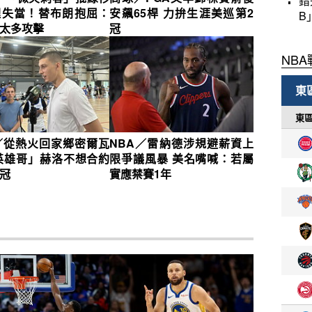
錯
理失當！替布朗抱屈：
安飆65桿 力拚生涯美巡第2
B
太多攻擊
冠
／從熱火回家鄉密爾瓦
NBA／雷納德涉規避薪資上
英雄哥」赫洛不想合約
限爭議風暴 美名嘴喊：若屬
冠
實應禁賽1年