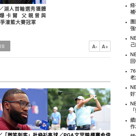
綠
A／湖人首輪選秀獲體
補
爆卡爾 父親曾與
團
be爭灌籃大賽冠軍
強
N
己
A-
A+
留言
N
回
7
老
N
好
N
「
續
作
 ／「微笑刺客」批綠衫
高球／PGA文罕錦標賽俞俊