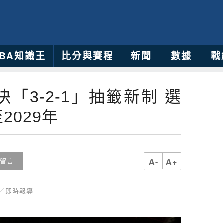
NBA知識王
比分與賽程
新聞
數據
戰
「3-2-1」抽籤新制 選
2029年
A-
A+
留言
育／即時報導