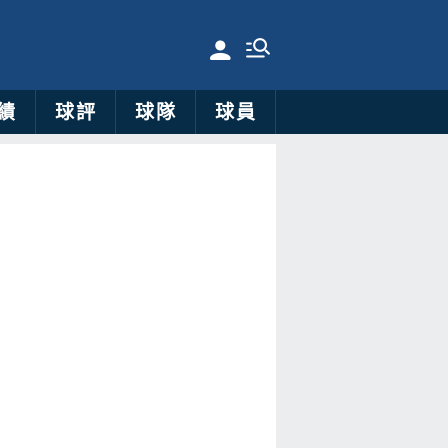
績
球評
球隊
球員