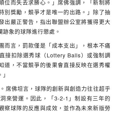
順位而失去求勝心。」席佛強調，「新制將
特別獎勵，競爭才是唯一的出路。」除了抽
發出嚴正警告，指出聯盟辦公室將獲得更大
爛跡象的球隊進行懲處。
團而言，罰款僅是「成本支出」，根本不痛
除選秀球（Lottery Balls）或強制調
知道，不當競爭的後果會直接反映在選秀權
。」
年。席佛坦言，球隊的創新與創造力往往超乎
來營運。因此，「3-2-1」制設有三年的
觀察球隊的反應與成效，並作為未來新版勞