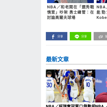
NBA／和老闆在「選秀戰
NB
情室」吵架 勇士總管：在
能勁
討論高爾夫球場
Ko
分享
分享
最新文章
NBA／柯瑞奪冠窗口倒數卻
NBA