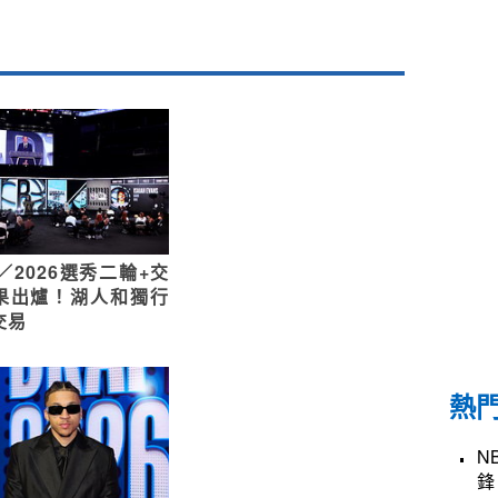
／2026選秀二輪+交
果出爐！湖人和獨行
交易
熱
N
鋒