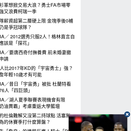
衫軍想掀交易大浪？勇士FA市場零
強又浪費柯瑞一季
隊薪資超第二層硬上限 金塊季後0補
仍是爭冠球隊？
BA／ 2012選秀只服2人！格林直言自
應該是「探花」
BA／要唐西奇付撫養費 前未婚妻撤
申請
6人比2017年KD的「宇宙勇士」強？
詹年輕10歲才有可能
BA／昔日「宇宙勇」被批 杜蘭特看
76人「四巨頭」
BA／湖人夏季聯賽表現機會有限
奶油賈霸」考慮重返大學籃壇
約杜倫難解又沒第二持球點 活塞無
為的休賽季打什麼算盤？