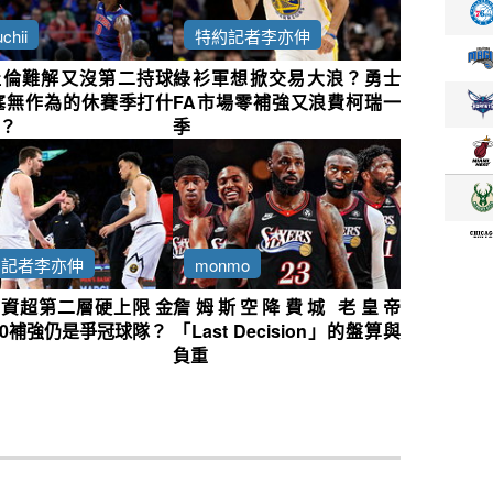
chii
特約記者李亦伸
杜倫難解又沒第二持球
綠衫軍想掀交易大浪？勇士
塞無作為的休賽季打什
FA市場零補強又浪費柯瑞一
？
季
約記者李亦伸
monmo
資超第二層硬上限 金
詹姆斯空降費城 老皇帝
0補強仍是爭冠球隊？
「Last Decision」的盤算與
負重