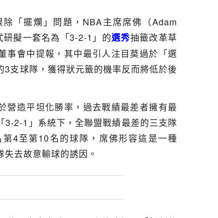
除「擺爛」問題，NBA主席席佛（Adam
式研擬一套名為「3-2-1」的
抽籤改革草
選秀
董事會中提報，其中最引人注目莫過於「選
的3支球隊，獲得狀元籤的機率反而將低於後
於營造平坦化勝率，過去戰績最差者擁有最
3-2-1」系統下，全聯盟戰績最差的三支隊
第4至第10名的球隊，席佛形容這是一種
隊失去故意輸球的誘因。