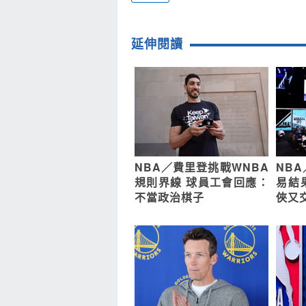
延伸閱讀
NBA／費里登挑戰WNBA
NBA
規則界線 球員工會回應：
易結
不當政治棋子
俠又