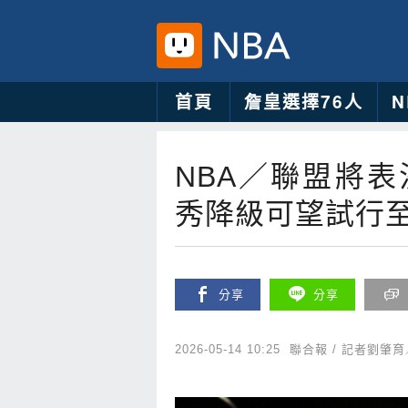
首頁
詹皇選擇76人
NBA／聯盟將表決
秀降級可望試行至
分享
分享
2026-05-14 10:25
聯合報 / 記者劉肇