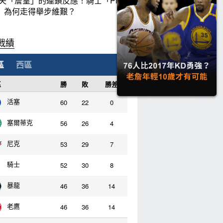
失「詹皇」的連鎖反應！騎士「Plan
」為何走得舉步維艱？