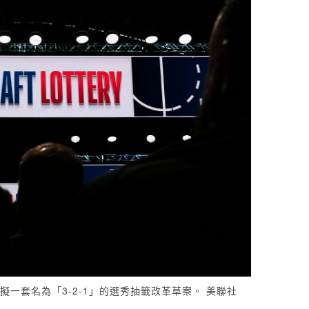
擬一套名為「3-2-1」的選秀抽籤改革草案。 美聯社