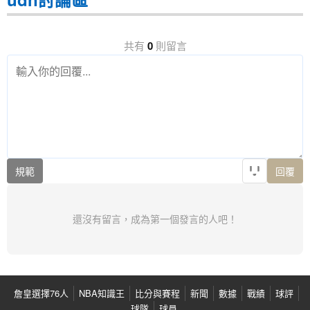
共有
0
則留言
規範
回覆
還沒有留言，成為第一個發言的人吧！
詹皇選擇76人
NBA知識王
比分與賽程
新聞
數據
戰績
球評
球隊
球員