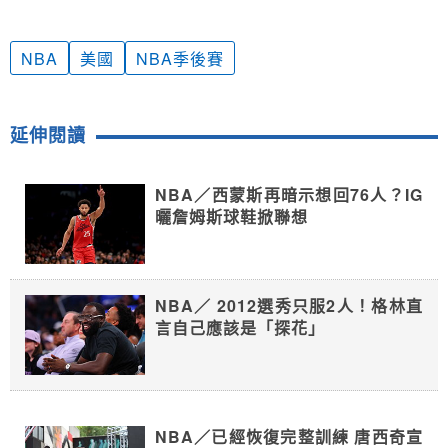
NBA
美國
NBA季後賽
延伸閱讀
NBA／西蒙斯再暗示想回76人？IG
曬詹姆斯球鞋掀聯想
NBA／ 2012選秀只服2人！格林直
言自己應該是「探花」
NBA／已經恢復完整訓練 唐西奇宣