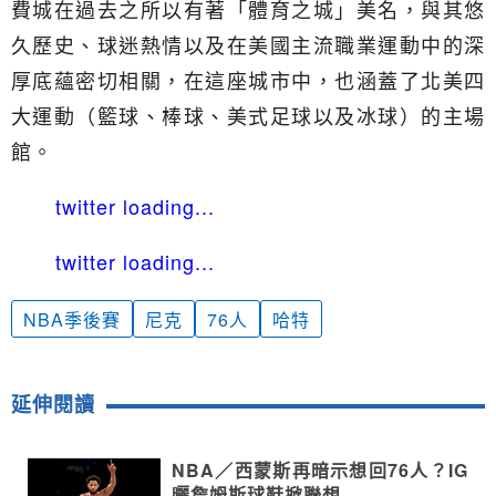
費城在過去之所以有著「體育之城」美名，與其悠
久歷史、球迷熱情以及在美國主流職業運動中的深
厚底蘊密切相關，在這座城市中，也涵蓋了北美四
大運動（籃球、棒球、美式足球以及冰球）的主場
館。
twitter loading...
twitter loading...
NBA季後賽
尼克
76人
哈特
延伸閱讀
NBA／西蒙斯再暗示想回76人？IG
曬詹姆斯球鞋掀聯想