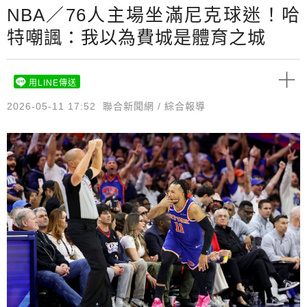
NBA／76人主場坐滿尼克球迷！哈
特嘲諷：我以為費城是體育之城
用LINE傳送
2026-05-11 17:52
聯合新聞網 / 綜合報導