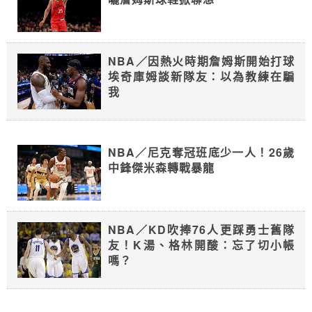
NBA／因熱火時期詹姆斯開始打球
埃奇庫姆談新隊友：以為教練在騙
我
NBA／尼克奪冠班底少一人！26歲
中鋒傑米森轉戰暴龍
NBA／KD吹捧76人更踩勇士舊隊
友！K湯、格林開酸：忘了切小帳
嗎？