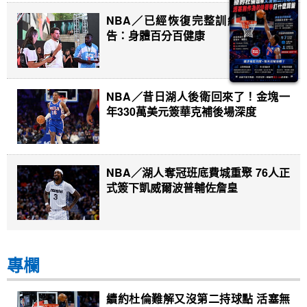
NBA／已經恢復完整訓練 唐西奇宣
告：身體百分百健康
NBA／昔日湖人後衛回來了！金塊一
年330萬美元簽華克補後場深度
NBA／湖人奪冠班底費城重聚 76人正
式簽下凱威爾波普輔佐詹皇
專欄
續約杜倫難解又沒第二持球點 活塞無