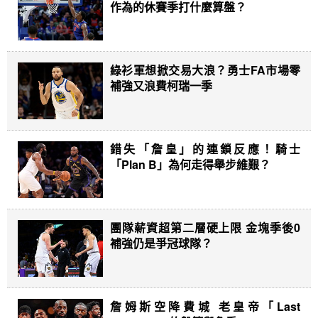
作為的休賽季打什麼算盤？
綠衫軍想掀交易大浪？勇士FA市場零
補強又浪費柯瑞一季
錯失「詹皇」的連鎖反應！騎士
「Plan B」為何走得舉步維艱？
團隊薪資超第二層硬上限 金塊季後0
補強仍是爭冠球隊？
詹姆斯空降費城 老皇帝「Last