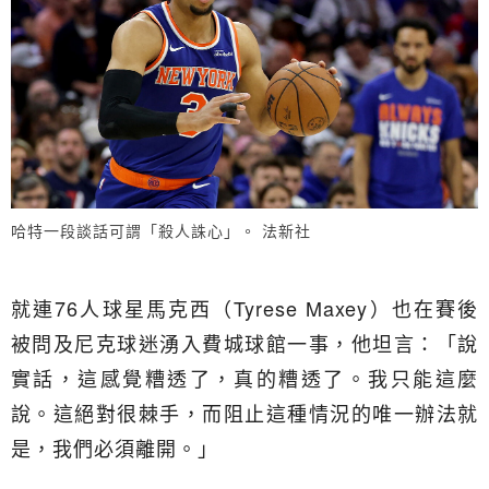
哈特一段談話可謂「殺人誅心」。 法新社
就連76人球星馬克西（Tyrese Maxey）也在賽後
被問及尼克球迷湧入費城球館一事，他坦言：「說
實話，這感覺糟透了，真的糟透了。我只能這麼
說。這絕對很棘手，而阻止這種情況的唯一辦法就
是，我們必須離開。」