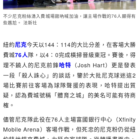
不少尼克粉絲湧入費城場館吶喊加油，讓主場作戰的76人顯得有
些尷尬。 法新社
紐約
今天以144：114的大比分差，在客場大勝
尼克
費城
隊，以4：0完成橫掃晉級東冠。賽後，得
76人
理不饒人的尼克前鋒
（Josh Hart）更是發表
哈特
一段「殺人誅心」的談話，鑒於大批尼克球迷這2
場比賽前往客場為球隊聲援的表現，哈特提出質
疑，認為費城號稱「體育之城」的美名可能有待商
榷。
儘管尼克隊此役在76人主場富國銀行中心（Xfinity
Mobile Arena）客場作戰，但死忠的尼克粉仍從紐