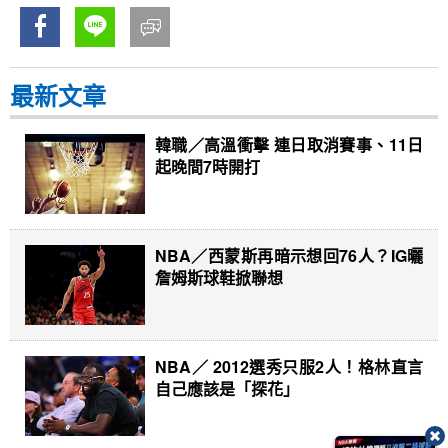
最新文章
韓職／高溫衝擊 連日取消賽事、11日
起晚間7時開打
NBA／西蒙斯再暗示想回76人？IG曬
詹姆斯球鞋掀聯想
NBA／ 2012選秀只服2人！格林直言
自己應該是「探花」