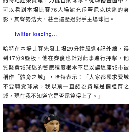
約特地趕來費城，力挺自家球隊。從轉播畫面中，
可以看到本場比賽76人場館充斥著尼克球迷的身
影，其聲勢浩大，甚至還壓過對手主場球迷。
twitter loading...
哈特在本場比賽先發上場29分鐘飆進4記外線，得
到17分9籃板，他在賽後也針對此事進行抨擊，他
質疑費城球迷的響應程度根本不足以讓這座城市被
稱作「體育之城」，哈特表示：「大家都懇求費城
不要轉賣球票，我以前一直認為費城是個體育之
城，現在我不知道它是否還算得上了。」