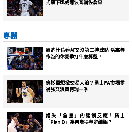
式簽下凱威爾波普輔佐詹皇
專欄
續約杜倫難解又沒第二持球點 活塞無
作為的休賽季打什麼算盤？
綠衫軍想掀交易大浪？勇士FA市場零
補強又浪費柯瑞一季
錯失「詹皇」的連鎖反應！騎士
「Plan B」為何走得舉步維艱？