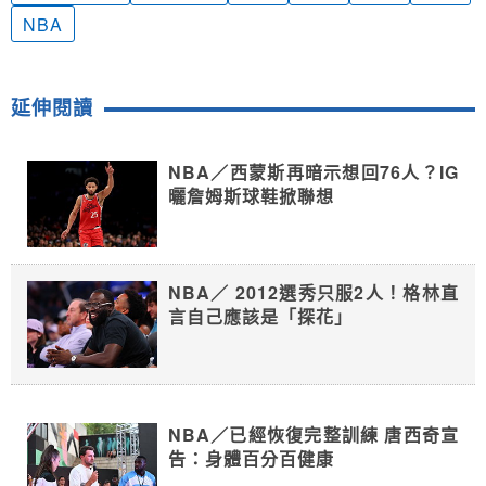
NBA
延伸閱讀
NBA／西蒙斯再暗示想回76人？IG
曬詹姆斯球鞋掀聯想
NBA／ 2012選秀只服2人！格林直
言自己應該是「探花」
NBA／已經恢復完整訓練 唐西奇宣
告：身體百分百健康