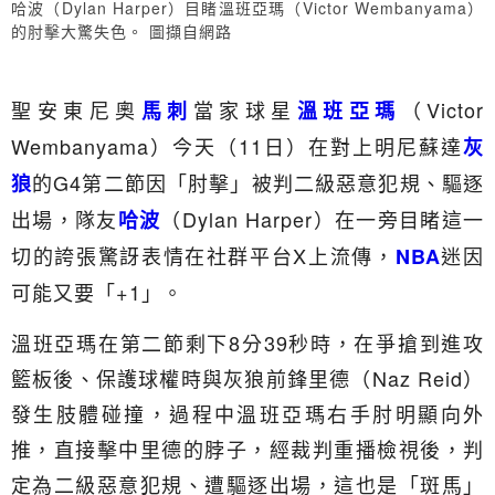
哈波（Dylan Harper）目睹溫班亞瑪（Victor Wembanyama）
的肘擊大驚失色。 圖擷自網路
聖安東尼奧
當家球星
（Victor
馬刺
溫班亞瑪
Wembanyama）今天（11日）在對上明尼蘇達
灰
的G4第二節因「肘擊」被判二級惡意犯規、驅逐
狼
出場，隊友
（Dylan Harper）在一旁目睹這一
哈波
切的誇張驚訝表情在社群平台X上流傳，
迷因
NBA
可能又要「+1」。
溫班亞瑪在第二節剩下8分39秒時，在爭搶到進攻
籃板後、保護球權時與灰狼前鋒里德（Naz Reid）
發生肢體碰撞，過程中溫班亞瑪右手肘明顯向外
推，直接擊中里德的脖子，經裁判重播檢視後，判
定為二級惡意犯規、遭驅逐出場，這也是「斑馬」