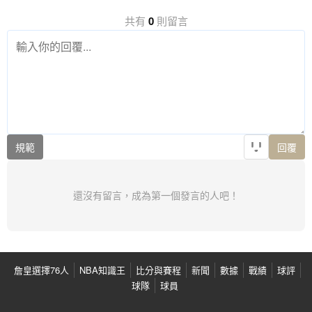
共有
0
則留言
規範
回覆
還沒有留言，成為第一個發言的人吧！
詹皇選擇76人
NBA知識王
比分與賽程
新聞
數據
戰績
球評
球隊
球員