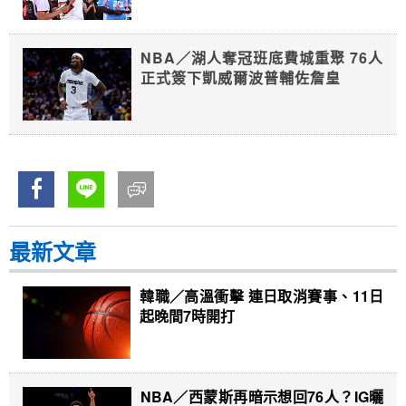
NBA／湖人奪冠班底費城重聚 76人
正式簽下凱威爾波普輔佐詹皇
最新文章
韓職／高溫衝擊 連日取消賽事、11日
起晚間7時開打
NBA／西蒙斯再暗示想回76人？IG曬