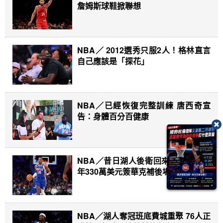
詹姆斯球鞋掀聯想
NBA／ 2012選秀只服2人！格林直言
自己應該是「探花」
NBA／已經恢復完整訓練 唐西奇宣
告：身體百分百健康
NBA／昔日湖人後衛回來了！金塊一
年330萬美元簽華克補後場深度
NBA／湖人奪冠班底費城重聚 76人正