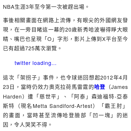
NBA生涯3年至今第一次被趕出場。
事後相關畫面在網路上流傳，有眼尖的外國網友發
現，在一旁目睹這一幕的20歲新秀哈波嚇得睜大眼
睛、嘴巴也呈現「O」字形，影片上傳到X平台至今
已有超過725萬次瀏覽。
twitter loading...
這次「架拐子」事件，也令球迷回想起2012年4月
23日，當時仍效力奧克拉荷馬雷霆的
（James
哈登
Harden）遭「慈世平」、「阿泰」森迪福特-亞泰
斯特（現名Metta Sandiford-Artest）「霸王肘」
的畫面，當時甚至流傳哈登臉部「凹一塊」的迷
因，令人哭笑不得。