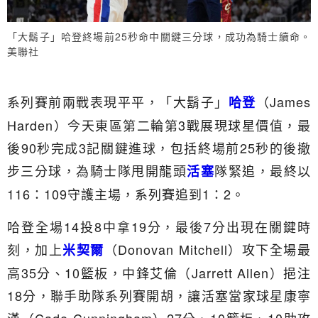
「大鬍子」哈登終場前25秒命中關鍵三分球，成功為騎士續命。
美聯社
系列賽前兩戰表現平平，「大鬍子」
（James
哈登
Harden）今天東區第二輪第3戰展現球星價值，最
後90秒完成3記關鍵進球，包括終場前25秒的後撤
步三分球，為騎士隊甩開龍頭
隊緊追，最終以
活塞
116：109守護主場，系列賽追到1：2。
哈登全場14投8中拿19分，最後7分出現在關鍵時
刻，加上
（Donovan Mitchell）攻下全場最
米契爾
高35分、10籃板，中鋒艾倫（Jarrett Allen）挹注
18分，聯手助隊系列賽開胡，讓活塞當家球星康寧