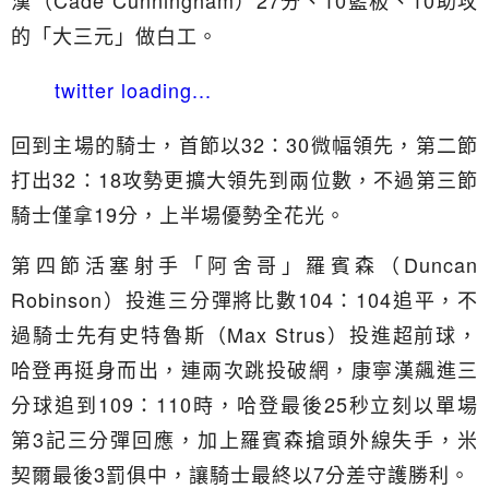
漢（Cade Cunningham）27分、10籃板、10助攻
的「大三元」做白工。
twitter loading...
回到主場的騎士，首節以32：30微幅領先，第二節
打出32：18攻勢更擴大領先到兩位數，不過第三節
騎士僅拿19分，上半場優勢全花光。
第四節活塞射手「阿舍哥」羅賓森（Duncan
Robinson）投進三分彈將比數104：104追平，不
過騎士先有史特魯斯（Max Strus）投進超前球，
哈登再挺身而出，連兩次跳投破網，康寧漢飆進三
分球追到109：110時，哈登最後25秒立刻以單場
第3記三分彈回應，加上羅賓森搶頭外線失手，米
契爾最後3罰俱中，讓騎士最終以7分差守護勝利。