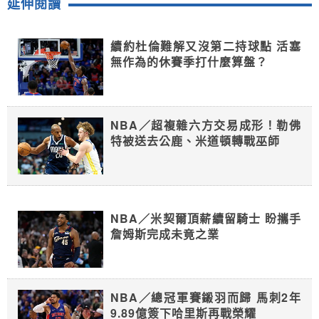
延伸閱讀
續約杜倫難解又沒第二持球點 活塞
無作為的休賽季打什麼算盤？
NBA／超複雜六方交易成形！勒佛
特被送去公鹿、米道頓轉戰巫師
NBA／米契爾頂薪續留騎士 盼攜手
詹姆斯完成未竟之業
NBA／總冠軍賽鎩羽而歸 馬刺2年
9.89億簽下哈里斯再戰榮耀