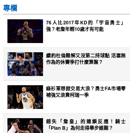
專欄
76人比2017年KD的「宇宙勇士」
強？老詹年輕10歲才有可能
續約杜倫難解又沒第二持球點 活塞無
作為的休賽季打什麼算盤？
綠衫軍想掀交易大浪？勇士FA市場零
補強又浪費柯瑞一季
錯失「詹皇」的連鎖反應！騎士
「Plan B」為何走得舉步維艱？