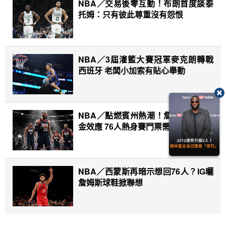
NBA／交易後零互動！布朗首度談泰
托姆：只有彼此尊重沒有怨恨
NBA／3屆灌籃大賽冠軍麥克朗轉戰
西班牙 老闆小加索有貼心舉動
NBA／點燃賓州熱潮！詹姆斯恐怖吸
金效應 76人熱身賽門票需求暴增15倍
NBA／西蒙斯再暗示想回76人？IG曬
詹姆斯球鞋掀聯想