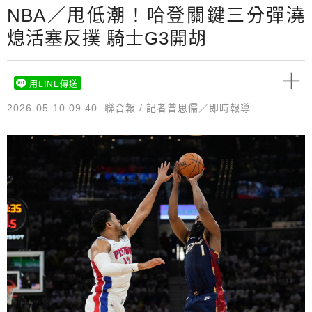
NBA／甩低潮！哈登關鍵三分彈澆
熄活塞反撲 騎士G3開胡
用LINE傳送
2026-05-10 09:40
聯合報 / 記者曾思儒／即時報導