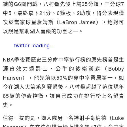
鍵的G6關門戰，八村壘先發上場35分鐘，三分球7
中5，最終拿下21分、6籃板、2助攻，得分表現僅
次於當家球星詹姆斯（LeBron James），絕對可
以說是幫助湖人晉級的功臣之一。
twitter loading...
NBA季後賽歷史三分命中率排行榜的原先榜首是生
涯曾效力過爵士、公牛的後衛漢森（Bobby
Hansen），他先前以50%的命中率暫居第一，如
今在湖人火箭系列賽過後，八村壘超越了這位現年
65歲的傳奇控衛，讓自己成功在排行榜上名留青
史。
值得一提的是，湖人隊另一名神射手肯納德（Luke
Kennard）在在這份排行榜上排名第17位，命中率