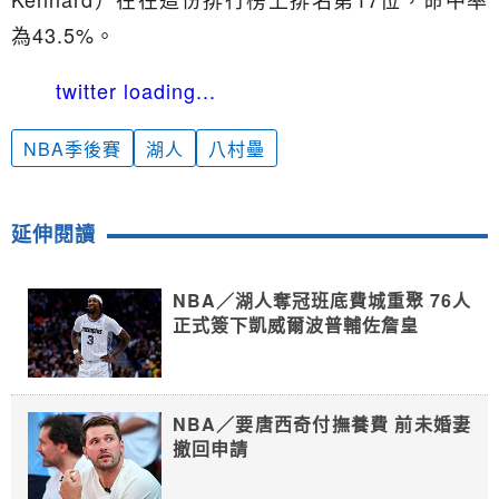
為43.5%。
twitter loading...
NBA季後賽
湖人
八村壘
延伸閱讀
NBA／湖人奪冠班底費城重聚 76人
正式簽下凱威爾波普輔佐詹皇
NBA／要唐西奇付撫養費 前未婚妻
撤回申請