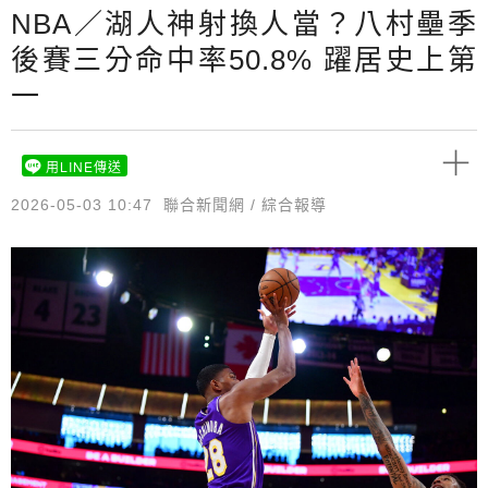
NBA／湖人神射換人當？八村壘季
後賽三分命中率50.8% 躍居史上第
一
用LINE傳送
2026-05-03 10:47
聯合新聞網 / 綜合報導