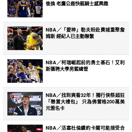
後換 老鷹公鹿快艇騎士感興趣
NBA／「愛神」勒夫盼赴費城重聚詹
姆斯 經紀人已主動聯繫
NBA／柯瑞崛起前的勇士基石！艾利
斯獲聘大學男籃總管
NBA／找到爽看32年！獨行俠祭超狂
「懸賞大禮包」 只為佛雷格200萬美
元簽名卡
NBA／活塞杜倫續約卡關可能接受合