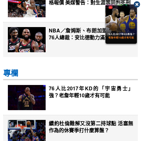
格報價 美媒警告：對生涯等同判死刑
NBA／詹姆斯、布朗加盟助點然鬥志
76人總裁：安比德動力滿滿
專欄
76人比2017年KD的「宇宙勇士」
強？老詹年輕10歲才有可能
續約杜倫難解又沒第二持球點 活塞無
作為的休賽季打什麼算盤？