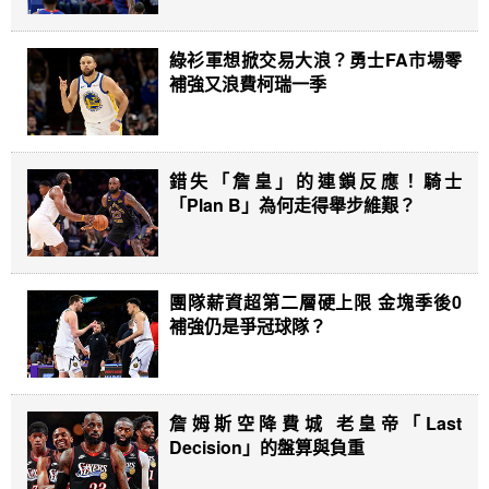
綠衫軍想掀交易大浪？勇士FA市場零
補強又浪費柯瑞一季
錯失「詹皇」的連鎖反應！騎士
「Plan B」為何走得舉步維艱？
團隊薪資超第二層硬上限 金塊季後0
補強仍是爭冠球隊？
詹姆斯空降費城 老皇帝「Last
Decision」的盤算與負重