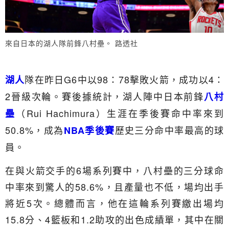
來自日本的湖人隊前鋒八村壘。 路透社
隊在昨日G6中以98：78擊敗火箭，成功以4：
湖人
2晉級次輪。賽後據統計，湖人陣中日本前鋒
八村
（Rui Hachimura）生涯在季後賽命中率來到
壘
50.8%，成為
歷史三分命中率最高的球
NBA季後賽
員。
在與火箭交手的6場系列賽中，八村壘的三分球命
中率來到驚人的58.6%，且產量也不低，場均出手
將近5次。總體而言，他在這輪系列賽繳出場均
15.8分、4籃板和1.2助攻的出色成績單，其中在關