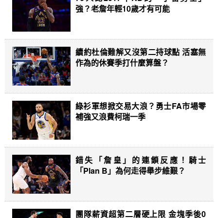
強？老詹年輕10歲才有可能
續約杜倫難解又沒第二持球點 活塞無
作為的休賽季打什麼算盤？
綠衫軍想掀交易大浪？勇士FA市場零
補強又浪費柯瑞一季
錯失「詹皇」的連鎖反應！騎士
「Plan B」為何走得舉步維艱？
團隊薪資超第二層硬上限 金塊季後0