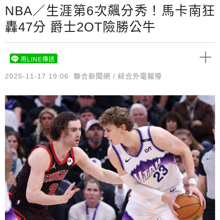
NBA／生涯第6次飆分秀！馬卡南狂
轟47分 爵士2OT險勝公牛
用LINE傳送
2025-11-17 19:06
聯合新聞網 / 綜合外電報導