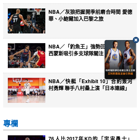
NBA／灰狼把握開季前磨合時間 愛德
華、小鮑爾加入巴黎之旅
NBA／「釣魚王」強勢回歸？ 美媒曝
西蒙斯吸引多支球隊關注
NBA／快艇「Exhibit 10」合約簽河
村勇輝 聯手八村壘上演「日本連線」
專欄
76人比2017年KD的「宇宙勇士」