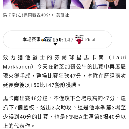
馬卡南(右)連兩戰轟40分。 美聯社
150
:
147
本場賽事
Final
效力猶他爵士的芬蘭球星馬卡南（Lauri
Markkanen）今天在對芝加哥公牛的比賽中再度展
現火燙手感，整場比賽狂砍47分，率隊在歷經兩次
延長賽後以150比147驚險獲勝。
馬卡南出賽46分鐘，不僅攻下全場最高的47分，還
抓下7個籃板、送出2次助攻。這是他本季第3場至
少得到40分的比賽，也是他NBA生涯第6場40分以
上的代表作。