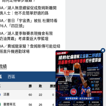
」為何走得舉步維艱？
BA／湖人無意續留促成詹姆斯離開
情人士：他不走簡單舒適的路
BA／昔日「宇宙勇」被批 杜蘭特看
76人「四巨頭」
BA／湖人夏季聯賽表現機會有限
奶油賈霸」考慮重返大學籃壇
BA／費城龍家駿？詹姆斯傳可能從紐
搭直升機通勤球場