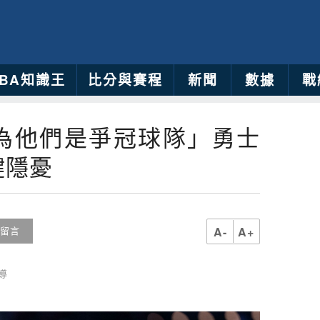
NBA知識王
比分與賽程
新聞
數據
戰
認為他們是爭冠球隊」勇士
鍵隱憂
A-
A+
留言
導