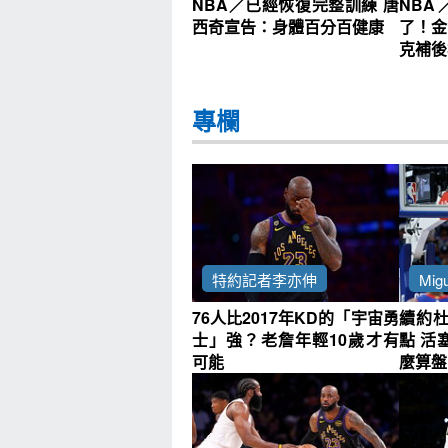
NBA／已經恢復完整訓練 唐
NB
西奇宣告：身體百分百健康
了！金
克補後
專欄
特約記者李亦伸
Migu
76人比2017年KD的「宇宙勇
續約
士」強？老詹年輕10歲才有
點 活
可能
麼算盤