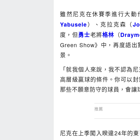
雖然尼克在休賽季進行大動
）、克拉克森（
Yabusele
Jo
度，但
老將
（
勇士
格林
Draym
Green Show》中，再
景。
「就我個人來說，我不認為尼
高層級贏球的條件。你可以封
那些不願意防守的球員，會讓
尼克在上季闖入睽違24年的