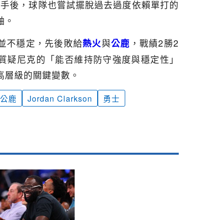
n）接手後，球隊也嘗試擺脫過去過度依賴單打的
軸。
並不穩定，先後敗給
與
，戰績2勝2
熱火
公鹿
質疑尼克的「能否維持防守強度與穩定性」
高層級的關鍵變數。
公鹿
Jordan Clarkson
勇士