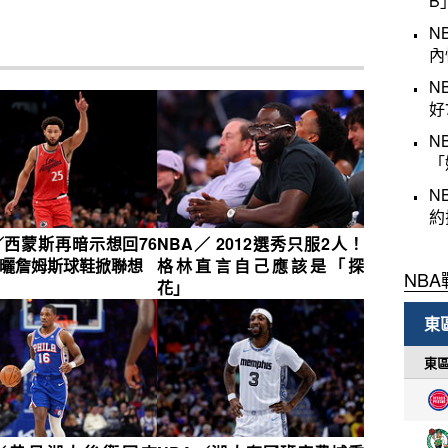
B
N
內
N
好
N
「
N
約
／西蒙斯再暗示想回76
NBA／ 2012選秀只服2人！
G曬詹姆斯球鞋掀聯想
格林直言自己應該是「探
花」