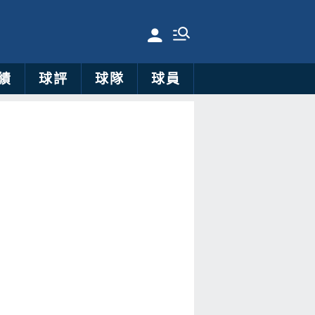
績
球評
球隊
球員