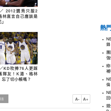
／ 2012選秀只服2
格林直言自己應該是
花」
熱
N
鋒
團
強
綠
A／KD吹捧76人更踩
補
舊隊友！K湯、格林
N
：忘了切小帳嗎？
倫
N
回
A-
A+
留言
錯