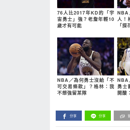
76人比2017年KD的「宇
NBA
宙勇士」強？老詹年輕10
人！
歲才有可能
「探
NBA／為何勇士沒給「不
NB
可交易條款」？格林：我
勇士
不想強留某隊
開酸
分享
分享