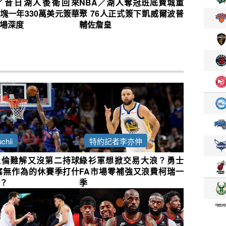
A／昔日湖人後衛回來
NBA／湖人奪冠班底費城重
塊一年330萬美元簽華
聚 76人正式簽下凱威爾波普
場深度
輔佐詹皇
chii
特約記者李亦伸
杜倫難解又沒第二持球
綠衫軍想掀交易大浪？勇士
塞無作為的休賽季打什
FA市場零補強又浪費柯瑞一
？
季