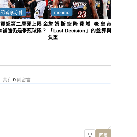
約記者李亦伸
monmo
資超第二層硬上限 金
詹姆斯空降費城 老皇帝
0補強仍是爭冠球隊？
「Last Decision」的盤算與
負重
共有
0
則留言
回覆