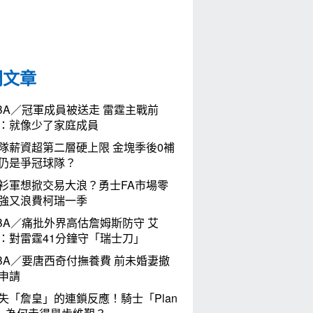
門文章
BA／冠軍成員被送走 雷霆主戰前
：就像少了家庭成員
隊薪資超第二層硬上限 金塊季後0補
仍是爭冠球隊？
衫軍想掀交易大浪？勇士FA市場零
強又浪費柯瑞一季
BA／痛批外界高估詹姆斯防守 艾
：對雷霆41分鐘守「瑞士刀」
BA／要唐西奇付撫養費 前未婚妻撤
申請
失「詹皇」的連鎖反應！騎士「Plan