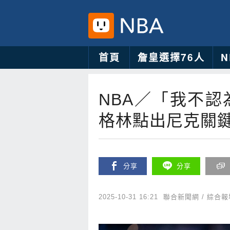
首頁
詹皇選擇76人
NBA／「我不
格林點出尼克關
分享
分享
2025-10-31 16:21
聯合新聞網 / 綜合報