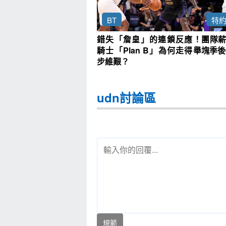
BT
特
錯失「詹皇」的連鎖反應！
團隊薪
騎士「Plan B」為何走得舉
塊季後
步維艱？
udn討論區
規範