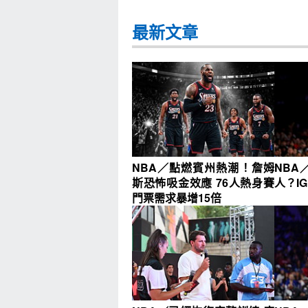
最新文章
NBA／點燃賓州熱潮！詹姆
NBA
斯恐怖吸金效應 76人熱身賽
人？I
門票需求暴增15倍