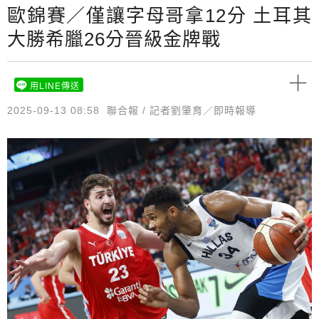
歐錦賽／僅讓字母哥拿12分 土耳其
大勝希臘26分晉級金牌戰
用LINE傳送
2025-09-13 08:58
聯合報 / 記者劉肇育／即時報導