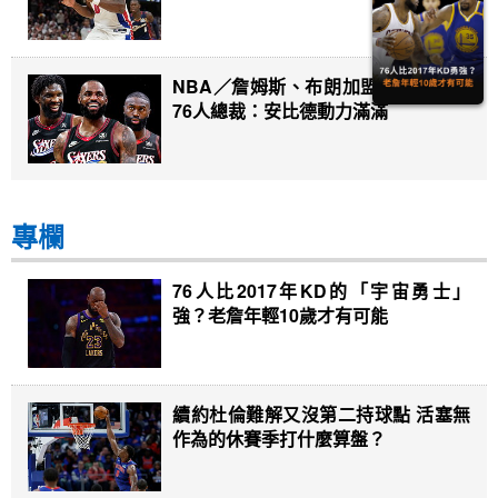
NBA／詹姆斯、布朗加盟助點然鬥志
76人總裁：安比德動力滿滿
專欄
76人比2017年KD的「宇宙勇士」
強？老詹年輕10歲才有可能
續約杜倫難解又沒第二持球點 活塞無
作為的休賽季打什麼算盤？