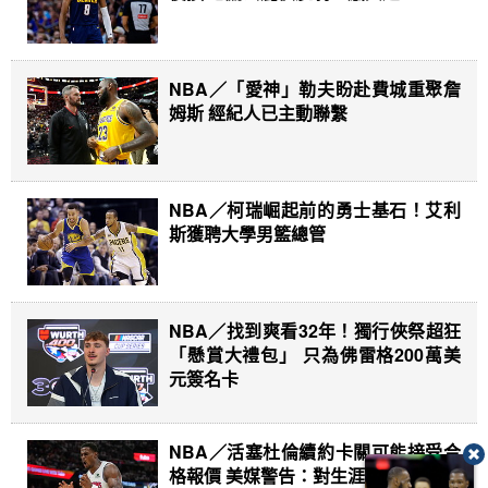
NBA／「愛神」勒夫盼赴費城重聚詹
姆斯 經紀人已主動聯繫
NBA／柯瑞崛起前的勇士基石！艾利
斯獲聘大學男籃總管
NBA／找到爽看32年！獨行俠祭超狂
「懸賞大禮包」 只為佛雷格200萬美
元簽名卡
NBA／活塞杜倫續約卡關可能接受合
格報價 美媒警告：對生涯等同判死刑