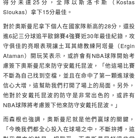
得分未達25分，全隊以斯洛卡斯（Kostas
Sloukas）拿下15分最佳。
對於奧斯曼尼拿下個人在國家隊新高的28分，還投
進6記三分球追平歐錦賽4強賽近30年最佳紀錄，攻
守俱佳的亮眼表現讓土耳其總教練阿塔曼（Ergin
Ataman）開玩笑表示，或許會有NBA球隊開始考
慮簽下奧斯曼尼來防守安戴托昆波，「他這場比賽
不斷為自己找到空檔，並且在命中了第一顆進球後
信心大增，這幫助我們打開了場上的局面。另外，
他對於安戴托昆波的防守是非常出色的，或許有
NBA球隊將考慮簽下他來防守安戴托昆波。」
而森根也強調，奧斯曼尼就是他們贏球的關鍵，
「今晚我們都全心投入在球場之中，不斷拚搏，這