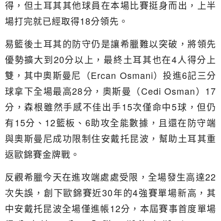
得，但土耳其其他球員在本場比賽挺身而出，上半
場打完就已經取得18分領先。
易籃後土耳其的防守仍是讓希臘難以突破，將領先
優勢擴大到20分以上，最終土耳其也在4人得分上
雙，其中奧斯曼尼（Ercan Osmani）投進6記三分
球拿下全場最高28分，奧斯曼（Cedi Osman）17
分，森根雖然手感不佳出手15次僅命中5球，但仍
有15分、12籃板、6助攻全能數據，且還在防守端
與奧斯曼尼成功限制住安戴托昆波，幫助土耳其重
返歐錦賽金牌戰。
反觀希臘今天在進攻端處處受限，全場發生高達22
次失誤，創下歐錦賽近30年的4強賽單場新高，其
中安戴托昆波全場僅進帳12分，本屆賽事首度單場