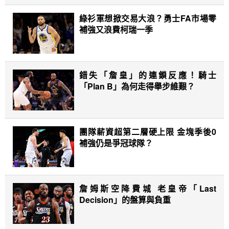
綠衫軍想掀交易大浪？勇士FA市場零
補強又浪費柯瑞一季
錯失「詹皇」的連鎖反應！騎士
「Plan B」為何走得舉步維艱？
團隊薪資超第二層硬上限 金塊季後0
補強仍是爭冠球隊？
詹姆斯空降費城 老皇帝「Last
Decision」的盤算與負重