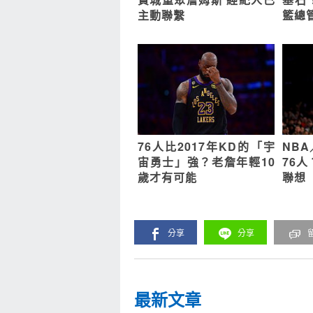
主動聯繫
籃總
76人比2017年KD的「宇
NB
宙勇士」強？老詹年輕10
76
歲才有可能
聯想
分享
分享
最新文章