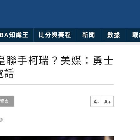
NBA知識王
比分與賽程
新聞
數據
戰
詹皇聯手柯瑞？美媒：勇士
電話
A-
A+
留言
導