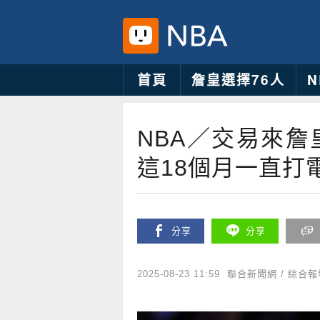
首頁
詹皇選擇76人
NBA／交易來
這18個月一直打
分享
分享
2025-08-23 11:59
聯合新聞網 / 綜合報