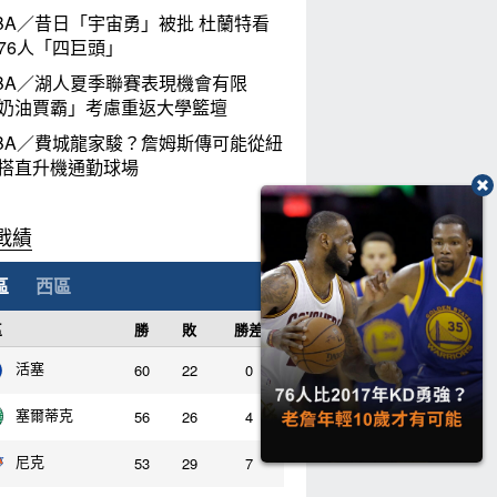
BA／昔日「宇宙勇」被批 杜蘭特看
76人「四巨頭」
BA／湖人夏季聯賽表現機會有限
奶油賈霸」考慮重返大學籃壇
BA／費城龍家駿？詹姆斯傳可能從紐
搭直升機通勤球場