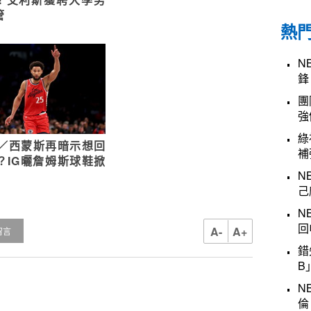
管
熱
N
鋒
團
強
綠
A／西蒙斯再暗示想回
補
人？IG曬詹姆斯球鞋掀
N
己
N
回
A-
A+
留言
錯
B
N
倫