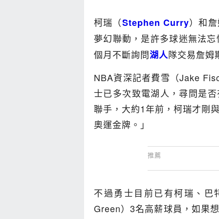
柯瑞（
）和詹
Stephen Curry
夢幻聯動，是許多球迷無法忘
個月不斷詢問
隊交易詹姆
湖人
NBA資深記者費雪（Jake F
士已多次致電湖人，尋問是否
聯手，大約1年前，柯瑞才剛
奧運金牌。」
不過勇士目前已有柯瑞、巴特勒（J
Green）3名高薪球員，如