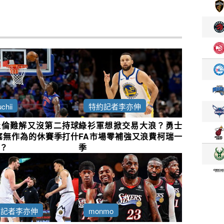
chii
特約記者李亦伸
杜倫難解又沒第二持球
綠衫軍想掀交易大浪？勇士
塞無作為的休賽季打什
FA市場零補強又浪費柯瑞一
？
季
約記者李亦伸
monmo