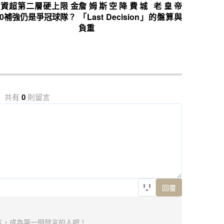
資超第二層硬上限 金
詹姆斯空降費城 老皇帝
0補強仍是爭冠球隊？
「Last Decision」的盤算與
負重
共有
0
則留言
回覆
言，成為第一個發言的人吧！