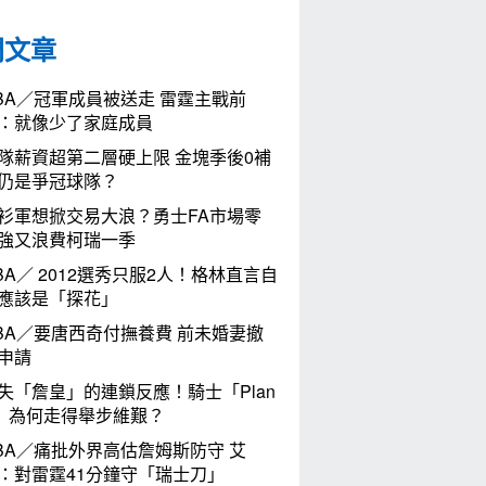
門文章
BA／冠軍成員被送走 雷霆主戰前
：就像少了家庭成員
隊薪資超第二層硬上限 金塊季後0補
仍是爭冠球隊？
衫軍想掀交易大浪？勇士FA市場零
強又浪費柯瑞一季
BA／ 2012選秀只服2人！格林直言自
應該是「探花」
BA／要唐西奇付撫養費 前未婚妻撤
申請
失「詹皇」的連鎖反應！騎士「Plan
」為何走得舉步維艱？
BA／痛批外界高估詹姆斯防守 艾
：對雷霆41分鐘守「瑞士刀」