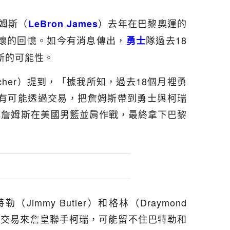
姆斯（
）去年在巴黎奧運的
LeBron James
懷的回憶。如今有消息傳出，
隊過去18
勇士
斯的可能性。
ischer）提到，「據我所知，過去18個月裡勇
有可能透過交易，把詹姆斯帶到勇士與柯瑞
與詹姆斯在美國男籃並肩作戰，最終拿下巴黎
immy Butler）和格林（Draymond
果想交易來詹皇聯手柯瑞，可能留不住巴特勒和