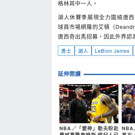
格林其中一人。
湖人休賽季展現全力圍繞唐西奇（
球員市場網羅的艾頓（Deandre 
唐西奇出馬招募，因此外界認
勇士
湖人
LeBron James
延伸閱讀
NBA／「愛神」勒夫盼赴
NB
費城重聚詹姆斯 經紀人已
基石