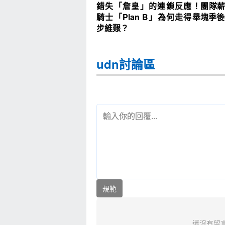
錯失「詹皇」的連鎖反應！
團隊薪
騎士「Plan B」為何走得舉
塊季後
步維艱？
udn討論區
規範
還沒有留