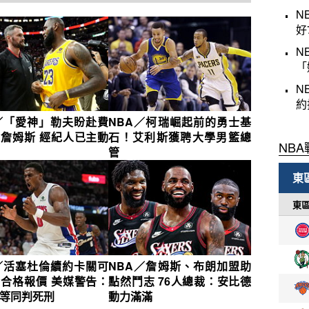
N
好
N
「
N
約
／「愛神」勒夫盼赴費
NBA／柯瑞崛起前的勇士基
詹姆斯 經紀人已主動
石！艾利斯獲聘大學男籃總
管
／活塞杜倫續約卡關可
NBA／詹姆斯、布朗加盟助
合格報價 美媒警告：
點然鬥志 76人總裁：安比德
等同判死刑
動力滿滿