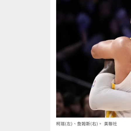
柯瑞(左)、詹姆斯(右)。 美聯社