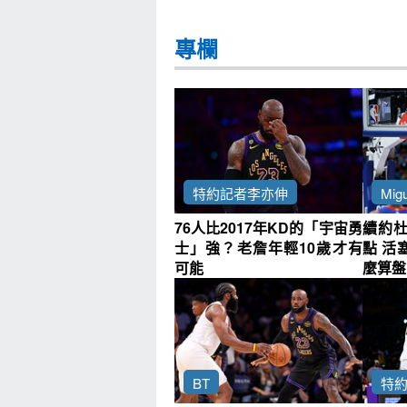
專欄
特約記者李亦伸
Migu
76人比2017年KD的「宇宙勇
續約
士」強？老詹年輕10歲才有
點 活
可能
麼算盤
BT
特