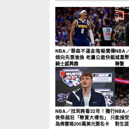
NBA／華森不滿金塊報價傳
NBA
傾向先簽後換 老鷹公鹿快艇
城重聚
騎士感興趣
聯繫
NBA／找到爽看32年！獨行
NBA
俠祭超狂「懸賞大禮包」 只
能接受
為佛雷格200萬美元簽名卡
對生涯