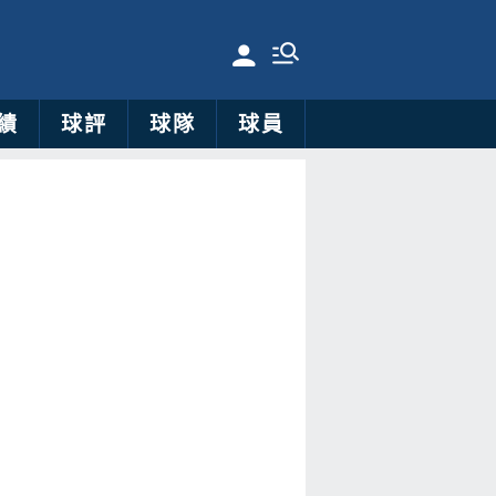
績
球評
球隊
球員