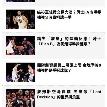
綠衫軍想掀交易大浪？勇士FA市場零
補強又浪費柯瑞一季
錯失「詹皇」的連鎖反應！騎士
「Plan B」為何走得舉步維艱？
團隊薪資超第二層硬上限 金塊季後0
補強仍是爭冠球隊？
詹姆斯空降費城 老皇帝「Last
Decision」的盤算與負重