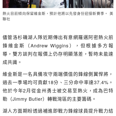
熱火目前傾向保留維金斯，預計他將以先發身份迎接新賽季。 美
聯社
儘管洛杉磯湖人隊近期傳出有意網羅邁阿密熱火前
鋒維金斯（Andrew Wiggins），但根據多方報
導，雙方談判在報價上仍存明顯落差，暫時未能達
成共識。
維金斯是一名具備攻守兩端價值的鋒線側翼悍將，
過去一季場均可貢獻18分、三分命中率達37.4%。
他於今年2月從金州勇士被交易至熱火，成為巴特
勒（Jimmy Butler）轉戰灣區的主要籌碼。
湖人方面期盼透過補進即戰力鋒線球員提升戰力結