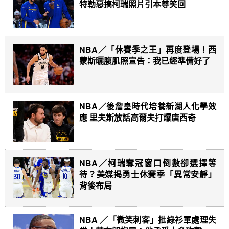
特勒惡搞柯瑞照片引本尊笑回
NBA／「休賽季之王」再度登場！西
蒙斯曬腹肌照宣告：我已經準備好了
NBA／後詹皇時代培養新湖人化學效
應 里夫斯放話高爾夫打爆唐西奇
NBA／柯瑞奪冠窗口倒數卻選擇等
待？美媒揭勇士休賽季「異常安靜」
背後布局
NBA ／「微笑刺客」批綠衫軍處理失