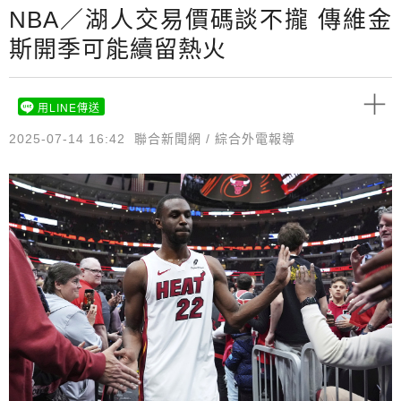
NBA／湖人交易價碼談不攏 傳維金
斯開季可能續留熱火
用LINE傳送
2025-07-14 16:42
聯合新聞網 / 綜合外電報導