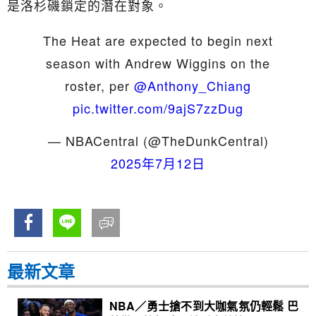
是洛杉磯鎖定的潛在對象。
The Heat are expected to begin next
season with Andrew Wiggins on the
roster, per
@Anthony_Chiang
pic.twitter.com/9ajS7zzDug
— NBACentral (@TheDunkCentral)
2025年7月12日
最新文章
NBA／勇士搶不到大咖氣氛仍輕鬆 巴