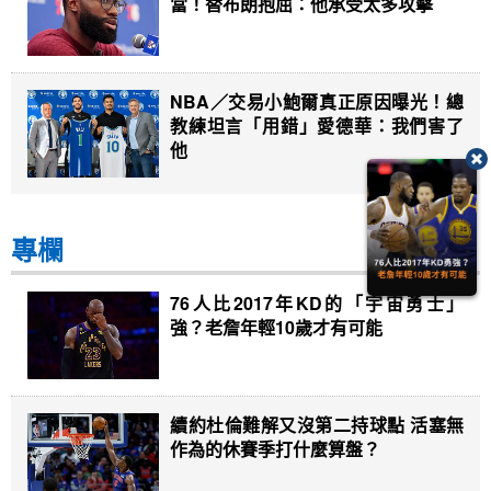
當！替布朗抱屈：他承受太多攻擊
NBA／交易小鮑爾真正原因曝光！總
教練坦言「用錯」愛德華：我們害了
他
專欄
76人比2017年KD的「宇宙勇士」
強？老詹年輕10歲才有可能
續約杜倫難解又沒第二持球點 活塞無
作為的休賽季打什麼算盤？