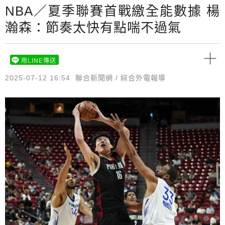
NBA／夏季聯賽首戰繳全能數據 楊
瀚森：節奏太快有點喘不過氣
用LINE傳送
2025-07-12 16:54
聯合新聞網 / 綜合外電報導