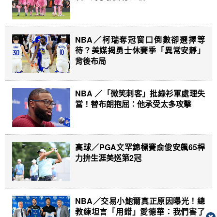
NBA／柯瑞奪冠窗口倒數卻選擇等
待？美媒揭勇士休賽季「異常安靜」
背後布局
NBA ／「微笑刺客」批綠衫軍處理失
當！替布朗抱屈：他承受太多攻擊
高球／PGA文罕錦標賽俞俊安飆65桿
力拚生涯美巡第2冠
NBA／交易小鮑爾真正原因曝光！總
教練坦言「用錯」愛德華：我們害了