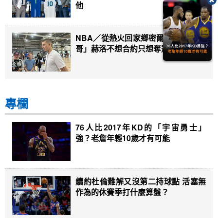
他
NBA／從熱火回家鄉密爾瓦基 「英雄
哥」赫洛不想合約只想奪冠
專欄
76人比2017年KD的「宇宙勇士」
強？老詹年輕10歲才有可能
續約杜倫難解又沒第二持球點 活塞無
作為的休賽季打什麼算盤？