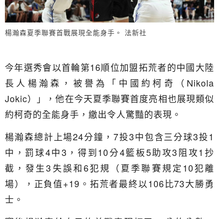
楊瀚森夏季聯賽首戰展現全能身手。 法新社
今年選秀會以首輪第16順位加盟拓荒者的中國大陸
長人楊瀚森，被譽為「中國約柯奇（Nikola
Jokic）」，他在今天夏季聯賽首度亮相也展現類似
約柯奇的全能身手，繳出令人驚豔的表現。
楊瀚森總計上場24分鐘，7投3中包含三分球3投1
中，罰球4中3，得到10分4籃板5助攻3阻攻1抄
截，發生3失誤和6犯規（夏季聯賽規定10犯離
場），正負值+19。拓荒者最終以106比73大勝勇
士。