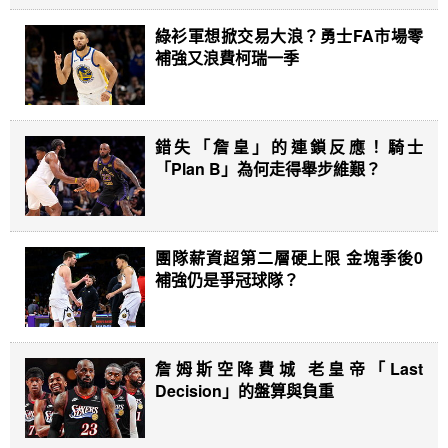
綠衫軍想掀交易大浪？勇士FA市場零
補強又浪費柯瑞一季
錯失「詹皇」的連鎖反應！騎士
「Plan B」為何走得舉步維艱？
團隊薪資超第二層硬上限 金塊季後0
補強仍是爭冠球隊？
詹姆斯空降費城 老皇帝「Last
Decision」的盤算與負重