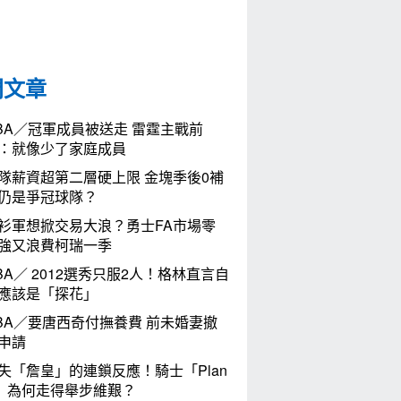
門文章
BA／冠軍成員被送走 雷霆主戰前
：就像少了家庭成員
隊薪資超第二層硬上限 金塊季後0補
仍是爭冠球隊？
衫軍想掀交易大浪？勇士FA市場零
強又浪費柯瑞一季
BA／ 2012選秀只服2人！格林直言自
應該是「探花」
BA／要唐西奇付撫養費 前未婚妻撤
申請
失「詹皇」的連鎖反應！騎士「Plan
」為何走得舉步維艱？