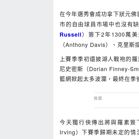
在今年選秀會成功拿下狀元佛雷格（
市的自由球員市場中也沒有
）簽下2年1300
Russell
（Anthony Davis）、克里斯
上賽季季初還披湖人戰袍的羅
尼史密斯（Dorian Finne
籃網掀起太多波瀾，最終在季
今天獨行俠傳出將與羅素簽下2
Irving）下賽季歸期未定的