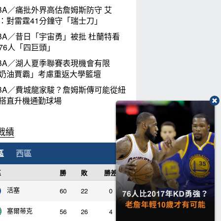
BA／痛批外界高估詹姆斯防守 艾
：對雷霆41分鐘守「瑞士刀」
BA／昔日「宇宙勇」被批 杜蘭特看
76人「四巨頭」
BA／湖人夏季聯賽表現機會有限
奶油賈霸」考慮重返大學籃壇
BA／費城龍家駿？詹姆斯傳可能從紐
搭直升機通勤球場