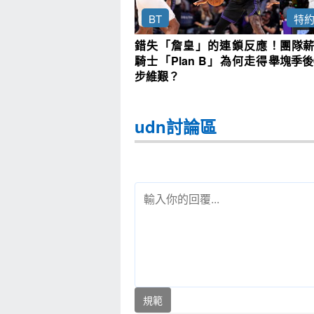
BT
特
錯失「詹皇」的連鎖反應！
團隊薪
騎士「Plan B」為何走得舉
塊季後
步維艱？
udn討論區
規範