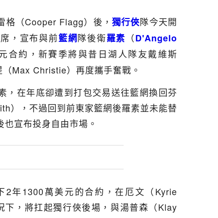
Cooper Flagg）後，
隊今天開
獨行俠
缺席，宣布與前
隊後衛
（
籃網
羅素
D'Angelo
萬美元合約，新賽季將與昔日湖人隊友戴維斯
提（Max Christie）再度攜手奮戰。
素，在年底卻遭到打包交易送往籃網換回芬
y-Smith），不過回到前東家籃網後羅素並未能替
後也宣布投身自由市場。
年1300萬美元的合約，在厄文（Kyrie
情況下，將扛起獨行俠後場，與湯普森（Klay