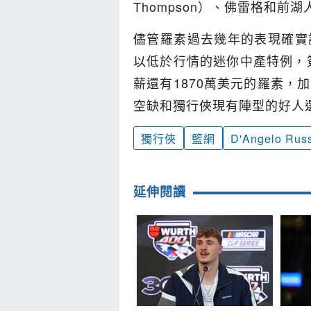
Thompson）、佛雷格和
儘管羅素過去幾年的表現確實
以低於行情的迷你中產特例，簽
薪還有1870萬美元的羅素，
空缺和獨行俠現有陣型的好人
獨行俠
籃網
D'Angelo Russ
延伸閱讀