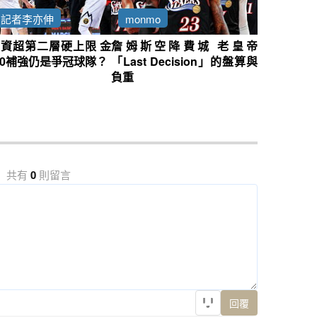
約記者李亦伸
monmo
資超第二層硬上限 金
詹姆斯空降費城 老皇帝
0補強仍是爭冠球隊？
「Last Decision」的盤算與
負重
共有
0
則留言
回覆