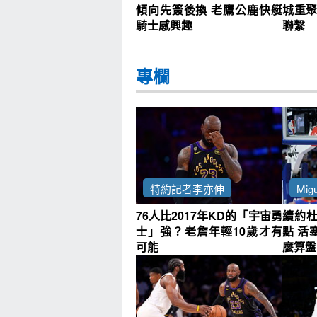
傾向先簽後換 老鷹公鹿快艇
城重聚
騎士感興趣
聯繫
專欄
特約記者李亦伸
Migu
76人比2017年KD的「宇宙勇
續約
士」強？老詹年輕10歲才有
點 活
可能
麼算盤