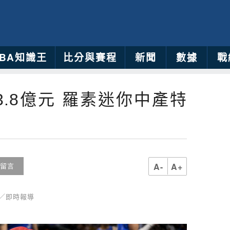
NBA知識王
比分與賽程
新聞
數據
戰
3.8億元 羅素迷你中產特
A-
A+
留言
育／即時報導