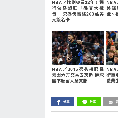
NBA／找到爽看32年！獨
NB
行俠祭超狂「懸賞大禮
美媒
包」 只為佛雷格200萬美
磯、
元簽名卡
NBA／2015選秀榜眼羅
NB
素因六方交易去灰熊 傳球
術重
團不願留人恐買斷
職業
分享
分享