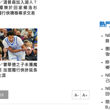
A／湯普森加入湖人？
曝樂於回家鄉洛杉
獨行俠積極尋求交易
熱
N
鋒
團
強
綠
A／霍華德之子未獲魔
補
用 加盟獨行俠拚延長
N
生涯
己
N
回
A-
A+
留言
錯
B