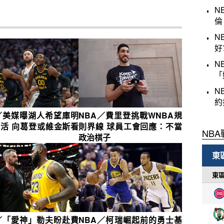
N
倫
N
好
N
「
N
約
／美媒曝湖人希望庫明
NBA／費里登挑戰WNBA規
活 向葛登或維金斯看
則界線 球員工會回應：不當
政治棋子
／「愛神」勒夫盼赴費
NBA／柯瑞崛起前的勇士基