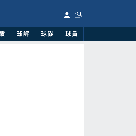
績
球評
球隊
球員