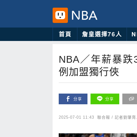
首頁
詹皇選擇76人
NBA／年薪暴跌
例加盟獨行俠
分享
分享
2025-07-01 11:43
聯合報 / 記者劉肇