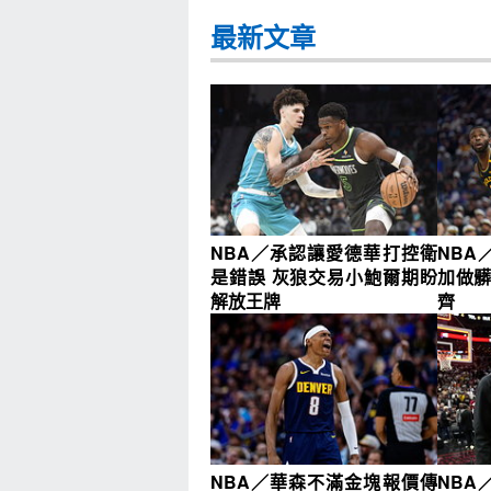
最新文章
NBA／承認讓愛德華打控衛
NBA
是錯誤 灰狼交易小鮑爾期盼
加做髒
解放王牌
齊
NBA／華森不滿金塊報價傳
NBA