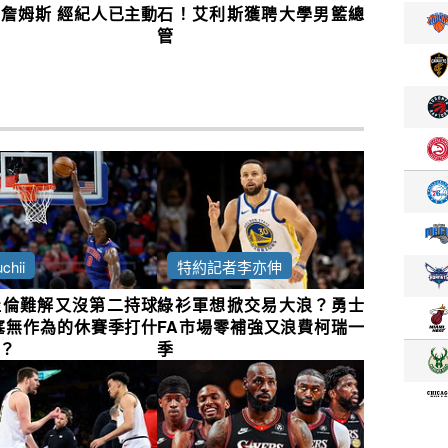
詹姆斯 經紀人已主動
石！艾利斯獲聘大學男籃總
管
chii
特約記者李亦伸
杜倫難解又沒第二持球
綠衫軍想掀交易大浪？勇士
塞無作為的休賽季打什
FA市場零補強又浪費柯瑞一
？
季