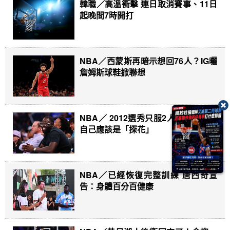
韓職／高溫衝擊 連日取消賽事、11日
起晚間7時開打
NBA／西蒙斯再暗示想回76人？IG曬
詹姆斯球鞋掀聯想
NBA／ 2012選秀只服2人！格林直言
自己應該是「探花」
NBA／已經恢復完整訓練 唐西奇宣
告：身體百分百健康