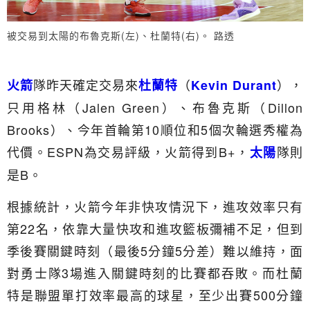
被交易到太陽的布魯克斯(左)、杜蘭特(右)。 路透
隊昨天確定交易來
（
），
火箭
杜蘭特
Kevin Durant
只用格林（Jalen Green）、布魯克斯（Dillon
Brooks）、今年首輪第10順位和5個次輪選秀權為
代價。ESPN為交易評級，火箭得到B+，
隊則
太陽
是B。
根據統計，火箭今年非快攻情況下，進攻效率只有
第22名，依靠大量快攻和進攻籃板彌補不足，但到
季後賽關鍵時刻（最後5分鐘5分差）難以維持，面
對勇士隊3場進入關鍵時刻的比賽都吞敗。而杜蘭
特是聯盟單打效率最高的球星，至少出賽500分鐘