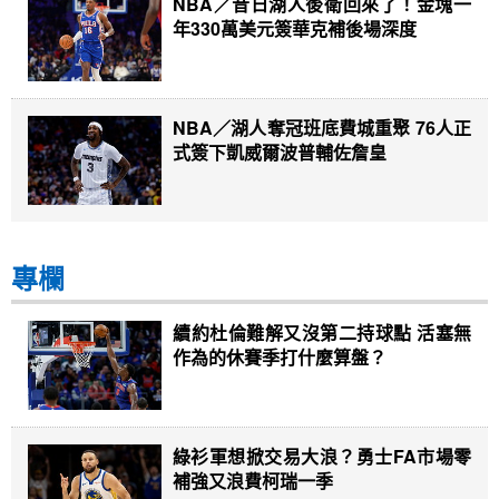
NBA／昔日湖人後衛回來了！金塊一
年330萬美元簽華克補後場深度
NBA／湖人奪冠班底費城重聚 76人正
式簽下凱威爾波普輔佐詹皇
專欄
續約杜倫難解又沒第二持球點 活塞無
作為的休賽季打什麼算盤？
綠衫軍想掀交易大浪？勇士FA市場零
補強又浪費柯瑞一季