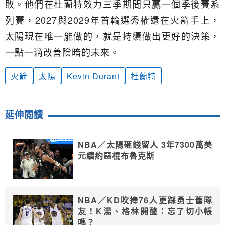
敗。他們在杜蘭特效力三季期間只贏一個季後賽系
列賽，2027與2029年首輪選秀權還在火箭手上，
太陽現在唯一能做的，就是持續做出更好的決策，
一點一滴改善陰暗的未來。
火箭
太陽
Kevin Durant
杜蘭特
延伸閱讀
NBA／太陽砸錢留人 3年7300萬美
元續約惡棍布魯克斯
NBA／KD吹捧76人更踩勇士舊隊
友！K湯、格林開酸：忘了切小帳
嗎？