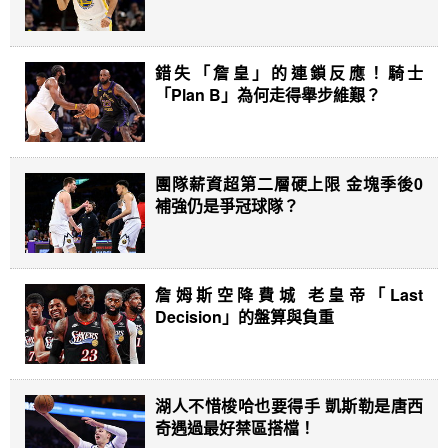
錯失「詹皇」的連鎖反應！騎士
「Plan B」為何走得舉步維艱？
團隊薪資超第二層硬上限 金塊季後0
補強仍是爭冠球隊？
詹姆斯空降費城 老皇帝「Last
Decision」的盤算與負重
湖人不惜梭哈也要得手 凱斯勒是唐西
奇遇過最好禁區搭檔！