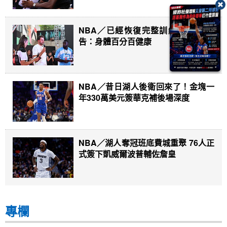
NBA／已經恢復完整訓練 唐西奇宣
告：身體百分百健康
NBA／昔日湖人後衛回來了！金塊一
年330萬美元簽華克補後場深度
NBA／湖人奪冠班底費城重聚 76人正
式簽下凱威爾波普輔佐詹皇
專欄