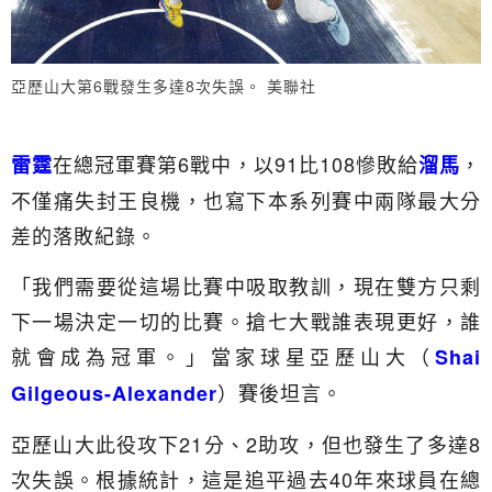
亞歷山大第6戰發生多達8次失誤。 美聯社
在總冠軍賽第6戰中，以91比108慘敗給
，
雷霆
溜馬
不僅痛失封王良機，也寫下本系列賽中兩隊最大分
差的落敗紀錄。
「我們需要從這場比賽中吸取教訓，現在雙方只剩
下一場決定一切的比賽。搶七大戰誰表現更好，誰
就會成為冠軍。」當家球星亞歷山大（
Shai
）賽後坦言。
Gilgeous-Alexander
亞歷山大此役攻下21分、2助攻，但也發生了多達8
次失誤。根據統計，這是追平過去40年來球員在總