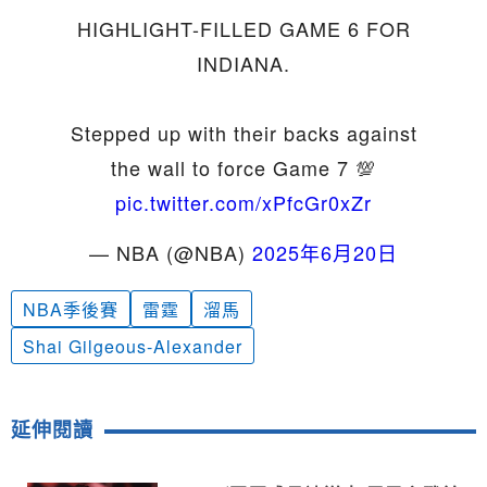
HIGHLIGHT-FILLED GAME 6 FOR
INDIANA.
Stepped up with their backs against
the wall to force Game 7 💯
pic.twitter.com/xPfcGr0xZr
— NBA (@NBA)
2025年6月20日
NBA季後賽
雷霆
溜馬
Shai Gilgeous-Alexander
延伸閱讀