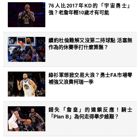
76人比2017年KD的「宇宙勇士」
強？老詹年輕10歲才有可能
續約杜倫難解又沒第二持球點 活塞無
作為的休賽季打什麼算盤？
綠衫軍想掀交易大浪？勇士FA市場零
補強又浪費柯瑞一季
錯失「詹皇」的連鎖反應！騎士
「Plan B」為何走得舉步維艱？