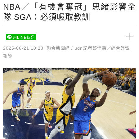
NBA／「有機會奪冠」思緒影響全
隊 SGA：必須吸取教訓
用LINE傳送
2025-06-21 10:23
聯合新聞網 / udn記者蔡佳霖／綜合外電
報導