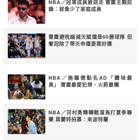
NBA／冠軍成員被送走 雷霆主戰前
鋒：就像少了家庭成員
雷霆避稅縮減天賦還是60勝球隊 但
奪冠除了帶天命還要靠好運
NBA／施羅德點名AD「體味最
臭」 雷霆最愛犯規、火箭最爛
NBA／河村勇輝轉戰溜馬打夏季聯
賽 莫蘭特招募：來波特蘭