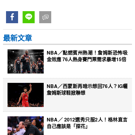
最新文章
NBA／點燃賓州熱潮！詹姆斯恐怖吸
金效應 76人熱身賽門票需求暴增15倍
NBA／西蒙斯再暗示想回76人？IG曬
詹姆斯球鞋掀聯想
NBA／ 2012選秀只服2人！格林直言
自己應該是「探花」