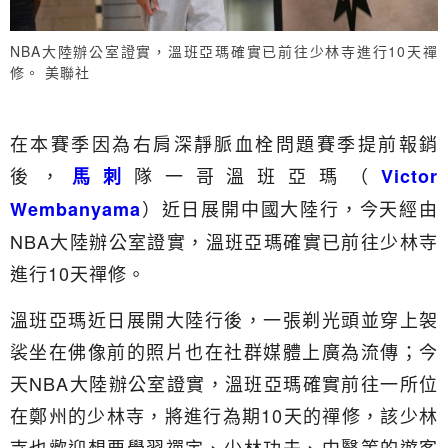
NBA大陸辦公室證實，溫班亞瑪確實已前往少林寺進行10天禪
修。 美聯社
在本賽季因為右肩深靜脈血栓問題賽季提前報銷
後，
隊一哥溫班亞瑪（
馬刺
Victor
）近日展開中國大陸行，今天經由
Wembanyama
NBA大陸辦公室證實，溫班亞瑪確實已前往少林寺
進行10天禪修。
溫班亞瑪近日展開大陸行後，一張剃光頭並穿上袈
裟坐在佛像前的照片也在社群媒體上廣為流傳；今
天NBA大陸辦公室證實，溫班亞瑪確實前往一所位
在鄭州的少林寺，將進行為期10天的禪修，該少林
寺也歡迎想要學習禪定、少林功夫、中醫等的遊客