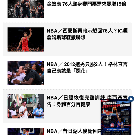
金效應 76人熱身賽門票需求暴增15倍
NBA／西蒙斯再暗示想回76人？IG曬
詹姆斯球鞋掀聯想
NBA／ 2012選秀只服2人！格林直言
自己應該是「探花」
NBA／已經恢復完整訓練 唐西奇宣
告：身體百分百健康
NBA／昔日湖人後衛回來了！金塊一