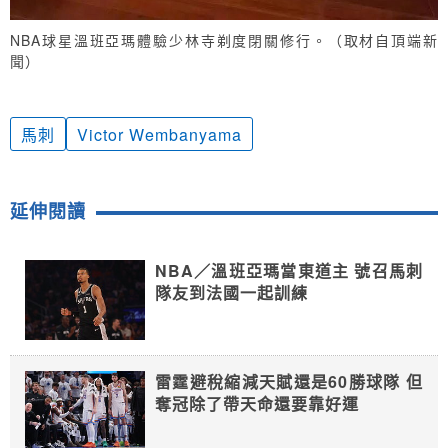
NBA球星溫班亞瑪體驗少林寺剃度閉關修行。（取材自頂端新
聞）
馬刺
Victor Wembanyama
延伸閱讀
NBA／溫班亞瑪當東道主 號召馬刺
隊友到法國一起訓練
雷霆避稅縮減天賦還是60勝球隊 但
奪冠除了帶天命還要靠好運