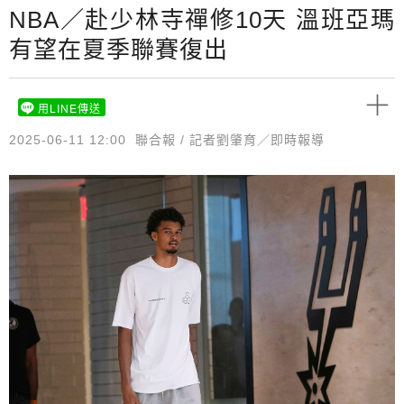
NBA／赴少林寺禪修10天 溫班亞瑪
有望在夏季聯賽復出
用LINE傳送
2025-06-11 12:00
聯合報 / 記者劉肇育／即時報導