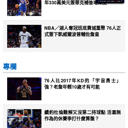
年330萬美元簽華克補後場深度
NBA／湖人奪冠班底費城重聚 76人正
式簽下凱威爾波普輔佐詹皇
專欄
76人比2017年KD的「宇宙勇士」
強？老詹年輕10歲才有可能
續約杜倫難解又沒第二持球點 活塞無
作為的休賽季打什麼算盤？