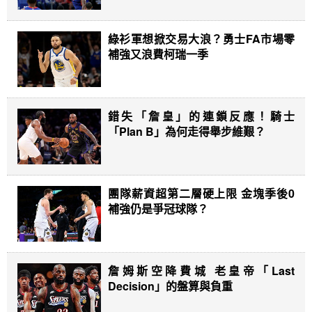
綠衫軍想掀交易大浪？勇士FA市場零
補強又浪費柯瑞一季
錯失「詹皇」的連鎖反應！騎士
「Plan B」為何走得舉步維艱？
團隊薪資超第二層硬上限 金塊季後0
補強仍是爭冠球隊？
詹姆斯空降費城 老皇帝「Last
Decision」的盤算與負重