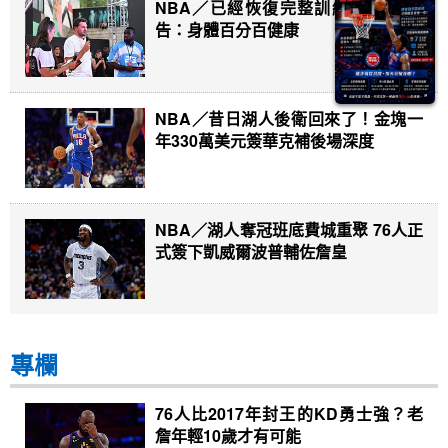
NBA／已經恢復完整訓練 唐西奇宣
告：身體百分百健康
NBA／昔日湖人後衛回來了！金塊一
年330萬美元簽華克補後場深度
NBA／湖人奪冠班底費城重聚 76人正
式簽下凱威爾波普輔佐詹皇
專欄
76人比2017年封王的KD勇士強？老
詹年輕10歲才有可能