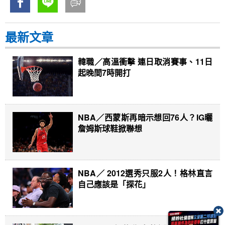
最新文章
韓職／高溫衝擊 連日取消賽事、11日
起晚間7時開打
NBA／西蒙斯再暗示想回76人？IG曬
詹姆斯球鞋掀聯想
NBA／ 2012選秀只服2人！格林直言
自己應該是「探花」