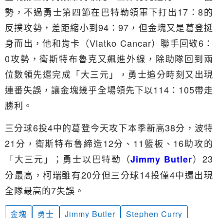
勢，不過勇士第四節在巴特勒領軍下打出17：8的
反撲攻勢，差距縮小到94：97，但金塊又是葛登挺
身而出，他和肯卡（Vlatko Cancar）聯手回敬6：
0攻勢，衛斯特布魯克又飆進外線，除助隊回到兩
位數領先還完成「大三元」，勇士追分時刻又出現
連番失誤，讓金塊幾乎全場領先下以114：105帶走
勝利。
三分球6投4中的葛登今天攻下本季新高38分，波特
21分，衛斯特布魯締造12分、11籃板、16助攻的
「大三元」；勇士以巴特勒（
）23
Jimmy Butler
分最高，柯瑞雖有20分但三分球14投僅4中還出現
全隊最高的7失誤。
金塊
勇士
Jimmy Butler
Stephen Curry