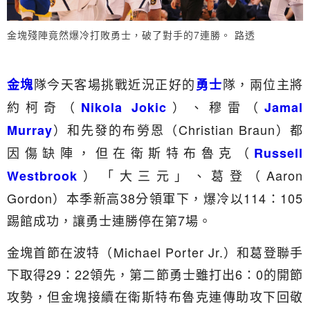
金塊殘陣竟然爆冷打敗勇士，破了對手的7連勝。 路透
隊今天客場挑戰近況正好的
隊，兩位主將
金塊
勇士
約柯奇（
）、穆雷（
Nikola Jokic
Jamal
）和先發的布勞恩（Christian Braun）都
Murray
因傷缺陣，但在衛斯特布魯克（
Russell
）「大三元」、葛登（Aaron
Westbrook
Gordon）本季新高38分領軍下，爆冷以114：105
踢館成功，讓勇士連勝停在第7場。
金塊首節在波特（Michael Porter Jr.）和葛登聯手
下取得29：22領先，第二節勇士雖打出6：0的開節
攻勢，但金塊接續在衛斯特布魯克連傳助攻下回敬