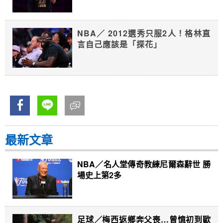
NBA／ 2012選秀只服2人！格林直
言自己應該是「探花」
最新文章
NBA／名人堂傳奇教練尼爾森辭世 勝
場史上第2多
足球／梅西返鄉奔父喪…曾憶初到歐