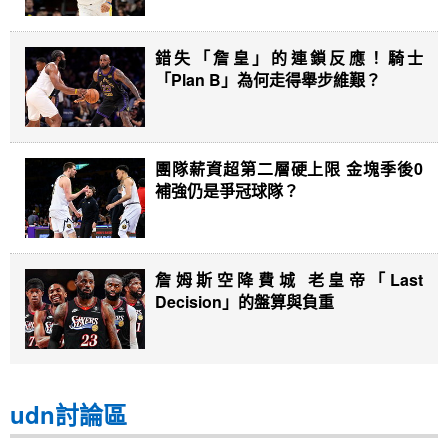
錯失「詹皇」的連鎖反應！騎士
「Plan B」為何走得舉步維艱？
團隊薪資超第二層硬上限 金塊季後0
補強仍是爭冠球隊？
詹姆斯空降費城 老皇帝「Last
Decision」的盤算與負重
udn討論區