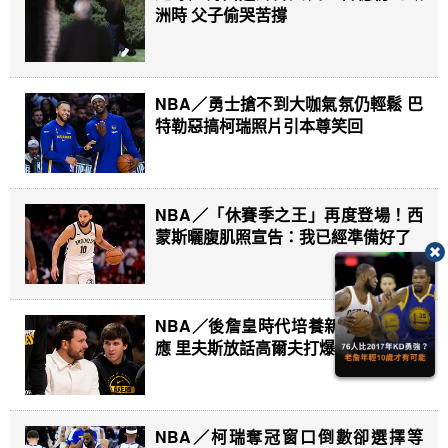
洲時 父子偷哭苦撐
NBA／勇士搶不到大咖氣氛仍輕鬆 巴
特勒惡搞柯瑞照片引本尊笑回
NBA／「休賽季之王」再度登場！西
蒙斯曬腹肌照宣告：我已經準備好了
NBA／後詹皇時代培養新湖人化學效
應 里夫斯放話高爾夫打爆唐西奇
NBA／柯瑞奪冠窗口倒數卻選擇等