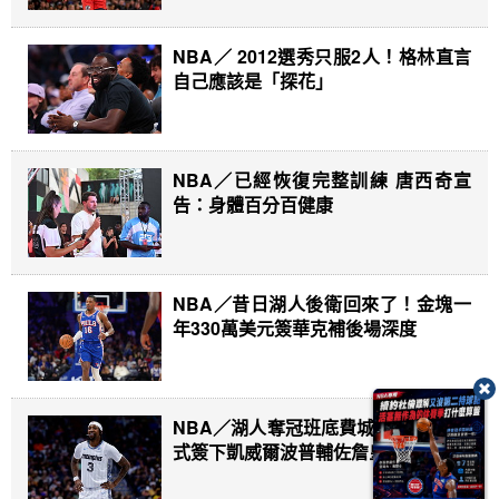
NBA／ 2012選秀只服2人！格林直言
自己應該是「探花」
NBA／已經恢復完整訓練 唐西奇宣
告：身體百分百健康
NBA／昔日湖人後衛回來了！金塊一
年330萬美元簽華克補後場深度
NBA／湖人奪冠班底費城重聚 76人正
式簽下凱威爾波普輔佐詹皇