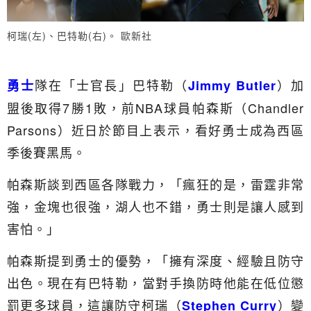
柯瑞(左)、巴特勒(右)。 歐新社
隊在「士官長」巴特勒（
）加
勇士
Jimmy Butler
盟後取得7勝1敗，前NBA球員帕森斯（Chandler
Parsons）近日於節目上表示，看好勇士成為西區
季後賽黑馬。
帕森斯談到西區各隊戰力，「瘋狂的是，雷霆非常
強，金塊也很強，湖人也不錯，勇士則是讓人感到
害怕。」
帕森斯提到勇士的優勢，「擁有深度、經驗且防守
出色。現在有巴特勒，當對手換防時他能在低位懲
罰更多球員，這讓防守柯瑞（
）變
Stephen Curry