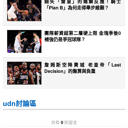
錯失「詹皇」的連鎖反應！騎士
「Plan B」為何走得舉步維艱？
團隊薪資超第二層硬上限 金塊季後0
補強仍是爭冠球隊？
詹姆斯空降費城 老皇帝「Last
Decision」的盤算與負重
udn討論區
共有
0
則留言