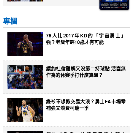
專欄
76人比2017年KD的「宇宙勇士」
強？老詹年輕10歲才有可能
續約杜倫難解又沒第二持球點 活塞無
作為的休賽季打什麼算盤？
綠衫軍想掀交易大浪？勇士FA市場零
補強又浪費柯瑞一季