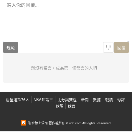
規範
回覆
還沒有留言，成為第一個發言的人吧！
詹皇選擇76人
NBA知識王
比分與賽程
新聞
數據
戰績
球評
球隊
球員
聯合線上公司 著作權所有 © udn.com All Rights Reserved.