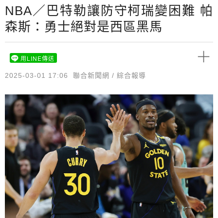
NBA／巴特勒讓防守柯瑞變困難 帕
森斯：勇士絕對是西區黑馬
用LINE傳送
2025-03-01 17:06
聯合新聞網 / 綜合報導