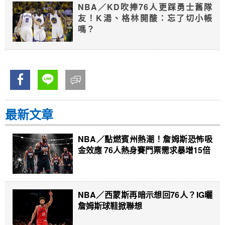
NBA／KD吹捧76人更踩勇士舊隊
友！K湯、格林開酸：忘了切小帳
嗎？
最新文章
NBA／點燃賓州熱潮！詹姆斯恐怖吸
金效應 76人熱身賽門票需求暴增15倍
NBA／西蒙斯再暗示想回76人？IG曬
詹姆斯球鞋掀聯想