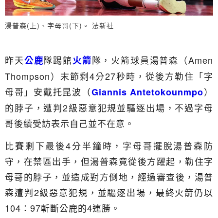
湯普森(上)、字母哥(下)。 法新社
昨天
隊踢館
隊，火箭球員湯普森（Amen
公鹿
火箭
Thompson）末節剩4分27秒時，從後方勒住「字
母哥」安戴托昆波（
）
Giannis Antetokounmpo
的脖子，遭判2級惡意犯規並驅逐出場，不過字母
哥後續受訪表示自己並不在意。
比賽剩下最後4分半鐘時，字母哥擺脫湯普森防
守，在禁區出手，但湯普森竟從後方躍起，勒住字
母哥的脖子，並造成對方倒地，經過審查後，湯普
森遭判2級惡意犯規，並驅逐出場，最終火箭仍以
104：97斬斷公鹿的4連勝。