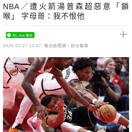
NBA／遭火箭湯普森超惡意「鎖
喉」 字母哥：我不恨他
用LINE傳送
2025-02-27 10:57
聯合新聞網 / 綜合報導