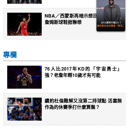
NBA／西蒙斯再暗示想回76人？IG曬
詹姆斯球鞋掀聯想
專欄
76人比2017年KD的「宇宙勇士」
強？老詹年輕10歲才有可能
續約杜倫難解又沒第二持球點 活塞無
作為的休賽季打什麼算盤？