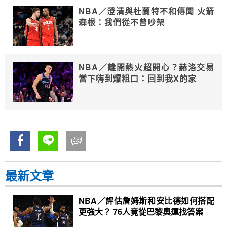
NBA／澄清與杜蘭特不和傳聞 火箭
森根：我們從不曾吵架
NBA／離開熱火超開心？赫洛交易
當下嗨到爆粗口：回到我X的家
最新文章
NBA／評估詹姆斯和安比德如何搭配
更強大？ 76人竟從巴黎奧運找答案