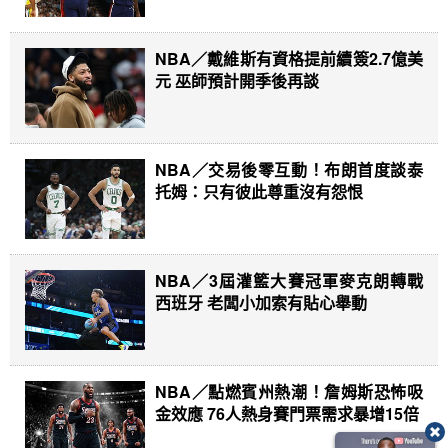
NBA／戴維斯有資格提前續簽2.7億美
元 巫師預計開季後再談
NBA／交易後零互動！布朗首度談泰
托姆：只有彼此尊重沒有怨恨
NBA／3屆灌籃大賽冠軍麥克朗轉戰
西班牙 老闆小加索有貼心舉動
NBA／點燃賓州熱潮！詹姆斯恐怖吸
金效應 76人熱身賽門票需求暴增15倍