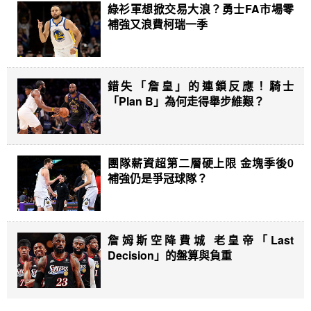
綠衫軍想掀交易大浪？勇士FA市場零
補強又浪費柯瑞一季
錯失「詹皇」的連鎖反應！騎士
「Plan B」為何走得舉步維艱？
團隊薪資超第二層硬上限 金塊季後0
補強仍是爭冠球隊？
詹姆斯空降費城 老皇帝「Last
Decision」的盤算與負重