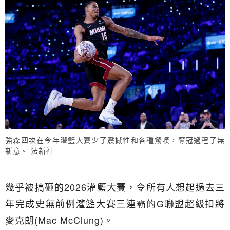
強森四次在今年灌籃大賽少了震撼性和各種驚嘆，奪冠過程了無
新意。 法新社
幾乎被搞砸的2026灌籃大賽，令所有人想起過去三
年完成史無前例灌籃大賽三連霸的G聯盟超級扣將
麥克朗(Mac McClung)。