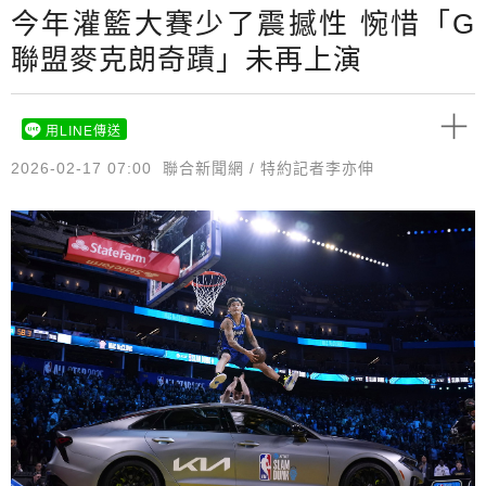
今年灌籃大賽少了震撼性 惋惜「G
聯盟麥克朗奇蹟」未再上演
用LINE傳送
2026-02-17 07:00
聯合新聞網 / 特約記者李亦伸