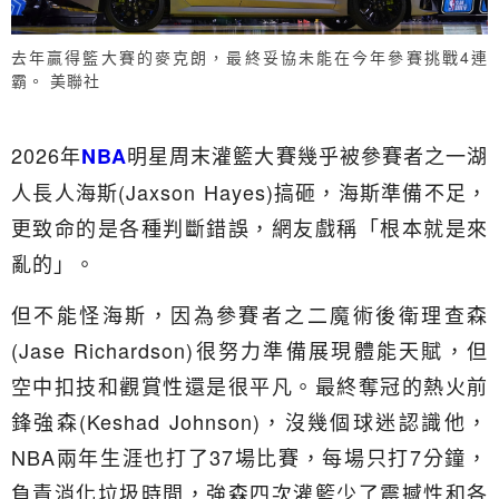
去年贏得籃大賽的麥克朗，最終妥協未能在今年參賽挑戰4連
霸。 美聯社
2026年
明星周末灌籃大賽幾乎被參賽者之一湖
NBA
人長人海斯(Jaxson Hayes)搞砸，海斯準備不足，
更致命的是各種判斷錯誤，網友戲稱「根本就是來
亂的」。
但不能怪海斯，因為參賽者之二魔術後衛理查森
(Jase Richardson)很努力準備展現體能天賦，但
空中扣技和觀賞性還是很平凡。最終奪冠的熱火前
鋒強森(Keshad Johnson)，沒幾個球迷認識他，
NBA兩年生涯也打了37場比賽，每場只打7分鐘，
負責消化垃圾時間，強森四次灌籃少了震撼性和各