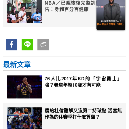
NBA／已經恢復完整訓練 唐西奇宣
告：身體百分百健康
最新文章
76人比2017年KD的「宇宙勇士」
強？老詹年輕10歲才有可能
續約杜倫難解又沒第二持球點 活塞無
作為的休賽季打什麼算盤？