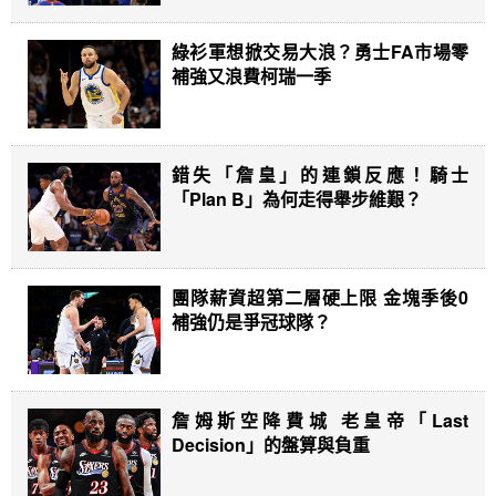
綠衫軍想掀交易大浪？勇士FA市場零
補強又浪費柯瑞一季
錯失「詹皇」的連鎖反應！騎士
「Plan B」為何走得舉步維艱？
團隊薪資超第二層硬上限 金塊季後0
補強仍是爭冠球隊？
詹姆斯空降費城 老皇帝「Last
Decision」的盤算與負重