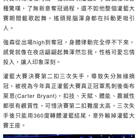
種驚嘆，了無新意奪冠過程，還不如他整個灌籃大
賽期間載歌起舞，搖頭晃腦渾身都在抖動更吸引
人。
強森從出場high到奪冠，身體律動完全停不下來，
感覺就像在夜店翩翩起舞渾然忘我，性格可愛忘情
投入，讓人印象深刻。
灌籃大賽決賽第二扣三次失手，導致失分無緣摘
冠，被視為今年真正灌籃大賽真正冠軍馬刺後衛布
萊恩(Carter Bryant)，扣技、天賦、體能、震撼性
都很有觀賞性，可惜決賽第二扣難度太高，三次失
手後只能用360度轉體灌籃結尾，意外輸掉灌籃大
賽王座。