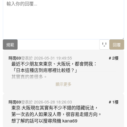
規範
回覆
時雨69
2026-05-31 19:49:55
# 2樓
最近不少朋友來東京、大阪玩，都會問我：

「日本這種店到底哪裡比較穩？」

其實真的差很多。

有些專坑外國人，價格亂跳，第一次來很容易踩雷。

顯示更多
我自己最近固定都找「時雨館」TG：kana69 安排，
整體體驗算蠻不錯。

時雨69
2026-05-28 18:26:03
# 1樓
女生品質在線，流程也清楚，重點是不會亂加價。

東京·大阪現在其實有不少不錯的隱藏玩法，

而且中文能溝通這點真的方便很多，

第一次去的人如果沒人帶，很容易走錯方向。

對旅遊的人來說輕鬆不少。

如果最近有人剛好來日本旅遊，
