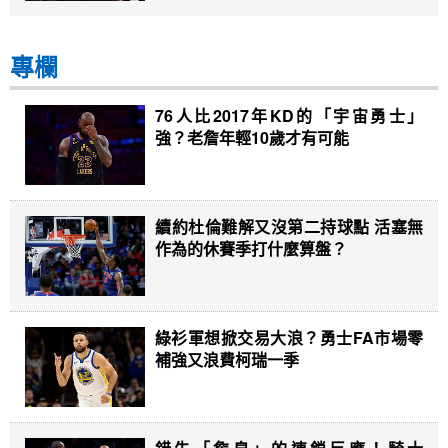
專欄
76人比2017年KD的「宇宙勇士」
強？老詹年輕10歲才有可能
續約杜倫難解又沒第二持球點 活塞無
作為的休賽季打什麼算盤？
綠衫軍想掀交易大浪？勇士FA市場零
補強又浪費柯瑞一季