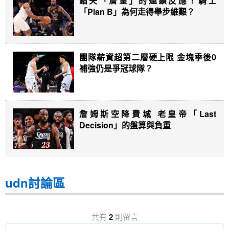
錯失「詹皇」的連鎖反應！騎士
「Plan B」為何走得舉步維艱？
團隊薪資超第二層硬上限 金塊季後0
補強仍是爭冠球隊？
詹姆斯空降費城 老皇帝「Last
Decision」的盤算與負重
udn討論區
共有
2
則留言