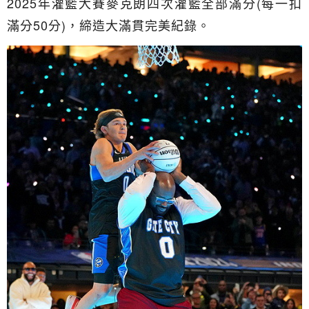
2025年灌籃大賽麥克朗四次灌籃全部滿分(每一扣
滿分50分)，締造大滿貫完美紀錄。