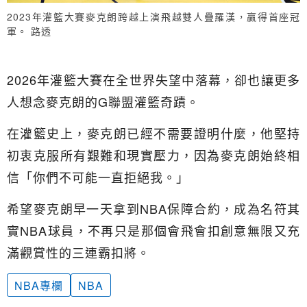
2023年灌籃大賽麥克朗跨越上演飛越雙人疊羅漢，贏得首座冠
軍。 路透
2026年灌籃大賽在全世界失望中落幕，卻也讓更多
人想念麥克朗的G聯盟灌籃奇蹟。
在灌籃史上，麥克朗已經不需要證明什麼，他堅持
初衷克服所有艱難和現實壓力，因為麥克朗始終相
信「你們不可能一直拒絕我。」
希望麥克朗早一天拿到NBA保障合約，成為名符其
實NBA球員，不再只是那個會飛會扣創意無限又充
滿觀賞性的三連霸扣將。
NBA專欄
NBA