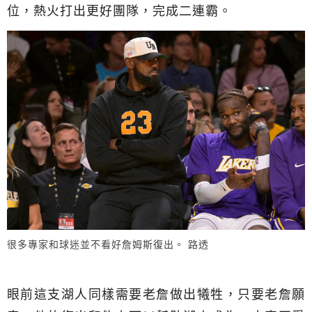
位，熱火打出更好團隊，完成二連霸。
很多專家和球迷並不看好詹姆斯復出。 路透
眼前這支湖人同樣需要老詹做出犧牲，只要老詹願