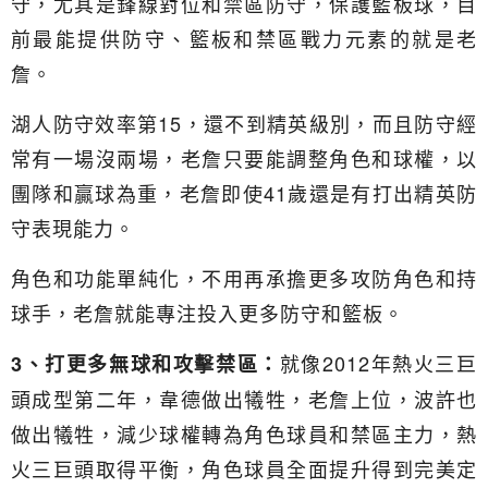
守，尤其是鋒線對位和禁區防守，保護籃板球，目
前最能提供防守、籃板和禁區戰力元素的就是老
詹。
湖人防守效率第15，還不到精英級別，而且防守經
常有一場沒兩場，老詹只要能調整角色和球權，以
團隊和贏球為重，老詹即使41歲還是有打出精英防
守表現能力。
角色和功能單純化，不用再承擔更多攻防角色和持
球手，老詹就能專注投入更多防守和籃板。
就像2012年熱火三巨
3、打更多無球和攻擊禁區：
頭成型第二年，韋德做出犧牲，老詹上位，波許也
做出犧牲，減少球權轉為角色球員和禁區主力，熱
火三巨頭取得平衡，角色球員全面提升得到完美定