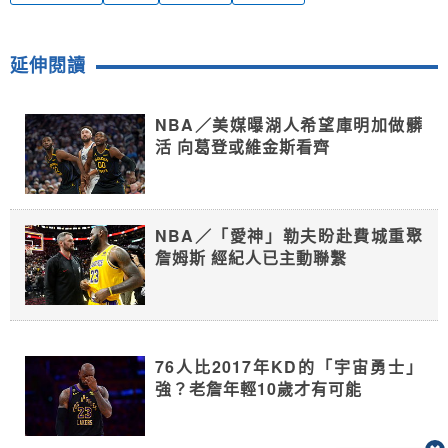
延伸閱讀
NBA／美媒曝湖人希望庫明加做髒
活 向葛登或維金斯看齊
NBA／「愛神」勒夫盼赴費城重聚
詹姆斯 經紀人已主動聯繫
76人比2017年KD的「宇宙勇士」
強？老詹年輕10歲才有可能