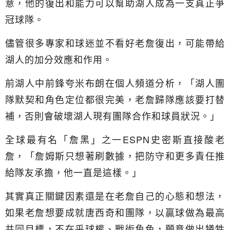
意，他的復出和能力可以幫助湖人成為一支真正爭
冠球隊。
儘管很多專家和球迷並不看好老詹復出，可能帶給
湖人的加分效應和作用。
前湖人中前鋒夸米布朗在個人頻道分析，「湖人團
隊默契和角色定位都很完美，老詹歸隊應該要打替
補，否則會破壞湖人現有團隊合作和球員狀況。」
全球最有名「詹黑」之一ESPN史密斯直接酸老
詹，「詹姆斯只想著刷數據，把防守和更多責任推
給隊友承擔，他一直是這樣。」
其實真正關鍵因素還是在老詹自己的心態和想法，
如果老詹想要成就唐西奇和團隊，以贏球做為最高
共同目標，不在乎球權、戰術角色，願意做出犧牲