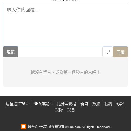
規範
回覆
還沒有留言，成為第一個發言的人吧！
詹皇選擇76人
NBA知識王
比分與賽程
新聞
數據
戰績
球評
球隊
球員
聯合線上公司 著作權所有 © udn.com All Rights Reserved.