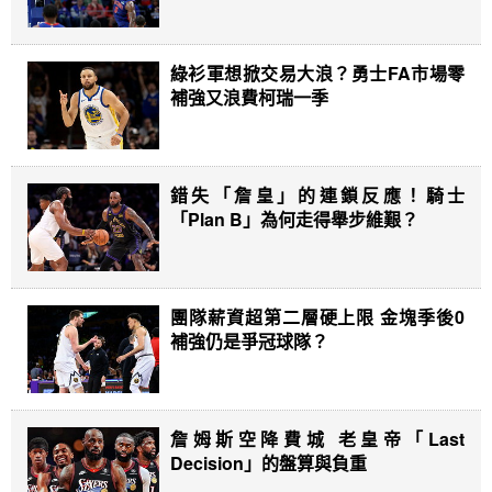
綠衫軍想掀交易大浪？勇士FA市場零
補強又浪費柯瑞一季
錯失「詹皇」的連鎖反應！騎士
「Plan B」為何走得舉步維艱？
團隊薪資超第二層硬上限 金塊季後0
補強仍是爭冠球隊？
詹姆斯空降費城 老皇帝「Last
Decision」的盤算與負重