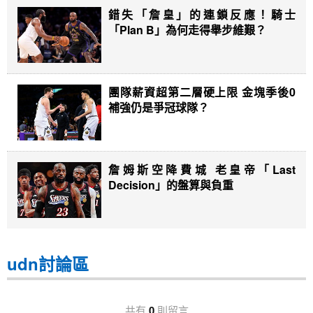
錯失「詹皇」的連鎖反應！騎士
「Plan B」為何走得舉步維艱？
團隊薪資超第二層硬上限 金塊季後0
補強仍是爭冠球隊？
詹姆斯空降費城 老皇帝「Last
Decision」的盤算與負重
udn討論區
共有
0
則留言