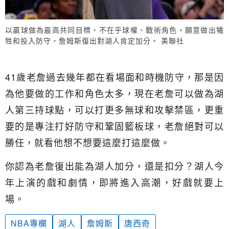
以贏球做為最高共同目標，不在乎球權、戰術角色，願意做出犧
牲和投入防守，詹姆斯復出對湖人肯定加分。 美聯社
41歲老詹過去幾年都在看場面和時機防守，那是因
為他要做的工作和角色太多，現在老詹可以做為湖
人第三持球點，可以打更多無球和攻擊禁區，更重
要的是專注打好防守和鞏固籃板球，老詹絕對可以
勝任，就看他想不想要這麼打這麼做。
你認為老詹復出能為湖人加分，還是扣分？湖人今
年上演的戲和劇情，即將進入高潮，好戲就要上
場。
NBA專欄
湖人
詹姆斯
唐西奇