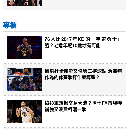
專欄
76人比2017年KD的「宇宙勇士」
強？老詹年輕10歲才有可能
續約杜倫難解又沒第二持球點 活塞無
作為的休賽季打什麼算盤？
綠衫軍想掀交易大浪？勇士FA市場零
補強又浪費柯瑞一季