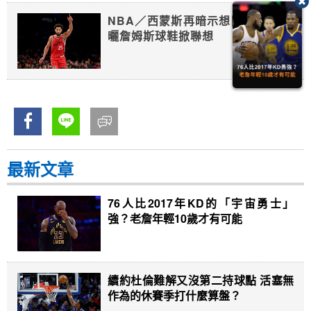
NBA／西蒙斯再暗示想回76人？IG
曬詹姆斯球鞋掀聯想
最新文章
76人比2017年KD的「宇宙勇士」
強？老詹年輕10歲才有可能
續約杜倫難解又沒第二持球點 活塞無
作為的休賽季打什麼算盤？