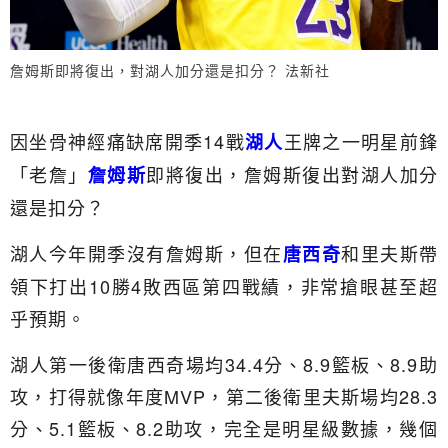
詹姆斯即將復出，對湖人加分還是扣分？ 法新社
因坐骨神經痛缺席開季14戰
王牌之一明星前鋒
湖人
「老詹」
即將復出，詹姆斯復出對湖人加分
詹姆斯
還是扣分？
湖人今年開季沒有詹姆斯，但在
和里夫斯帶
唐西奇
領下打出10勝4敗西區第四戰績，非常搶眼甚至超
乎預期。
湖人第一後衛唐西奇場均34.4分、8.9籃板、8.9助
攻，打得就像年度MVP，第二後衛里夫斯場均28.3
分、5.1籃板、8.2助攻，完全是明星級數據，幾個