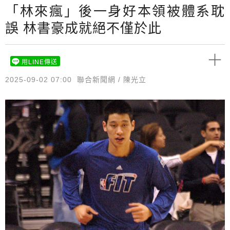
「林來瘋」後一身好本領被體系耽
誤 林書豪成就絕不僅於此
用LINE傳送
2025-09-02 07:00
聯合新聞網 / 陳光立