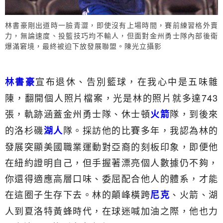
林書豪剛出道時一臉青澀，即使沒有上場時間，賽前練習格外賣
力，無論速度、投籃技巧均不輸人，但面對金州勇士隊內部後衛
爆滿窘境，最終被迫下放發展聯盟。陳光立攝影
宣布退休、告別籃球，在我心中是五味雜
林書豪
陳，翻開個人照片檔案，光是林的照片就多達743
張，軌跡涵蓋金州勇士隊、休士頓
隊，到後來
火箭
的洛杉磯
隊。採訪他的比賽多年，我認為林的
湖人
發展突顯美國職業運動對亞裔的刻板印象，即便他
在紐約證明自己，但手握著漂亮個人數據仍不夠，
你還得適應高層口味、委屈配合他人的體系，才能
在這圈子生存下去。林的顛峰橫跨
、火箭、湖
尼克
人到夏洛特黃蜂時代，在球迷喊加油之際，他也力