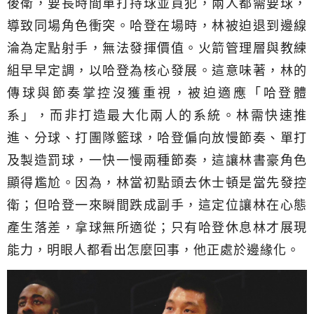
後衛，要長時間單打持球並買犯，兩人都需要球，
導致同場角色衝突。哈登在場時，林被迫退到邊線
淪為定點射手，無法發揮價值。火箭管理層與教練
組早早定調，以哈登為核心發展。這意味著，林的
傳球與節奏掌控沒獲重視，被迫適應「哈登體
系」，而非打造最大化兩人的系統。林需快速推
進、分球、打團隊籃球，哈登偏向放慢節奏、單打
及製造罰球，一快一慢兩種節奏，這讓林書豪角色
顯得尷尬。因為，林當初點頭去休士頓是當先發控
衛；但哈登一來瞬間跌成副手，這定位讓林在心態
產生落差，拿球無所適從；只有哈登休息林才展現
能力，明眼人都看出怎麼回事，他正處於邊緣化。