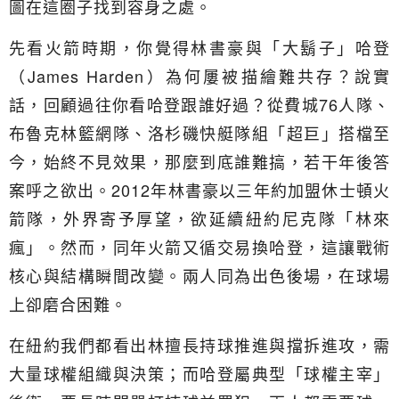
圖在這圈子找到容身之處。
先看火箭時期，你覺得林書豪與「大鬍子」哈登
（James Harden）為何屢被描繪難共存？說實
話，回顧過往你看哈登跟誰好過？從費城76人隊、
布魯克林籃網隊、洛杉磯快艇隊組「超巨」搭檔至
今，始終不見效果，那麼到底誰難搞，若干年後答
案呼之欲出。2012年林書豪以三年約加盟休士頓火
箭隊，外界寄予厚望，欲延續紐約尼克隊「林來
瘋」。然而，同年火箭又循交易換哈登，這讓戰術
核心與結構瞬間改變。兩人同為出色後場，在球場
上卻磨合困難。
在紐約我們都看出林擅長持球推進與擋拆進攻，需
大量球權組織與決策；而哈登屬典型「球權主宰」