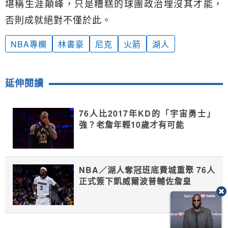
堪稱生涯顛峰，只是糟糕的球團政治埋沒其才能，
否則成就絕對不僅於此。
NBA專欄
林書豪
尼克
火箭
湖人
延伸閱讀
76人比2017年KD的「宇宙勇士」
強？老詹年輕10歲才有可能
NBA／湖人奪冠班底費城重聚 76人
正式簽下凱威爾波普輔佐詹皇