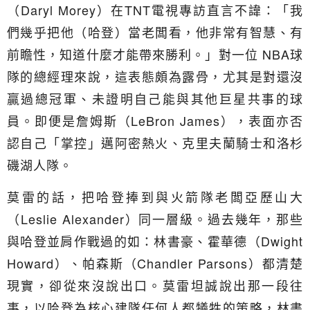
（Daryl Morey）在TNT電視專訪直言不諱：「我
們幾乎把他（哈登）當老闆看，他非常有智慧、有
前瞻性，知道什麼才能帶來勝利。」對一位 NBA球
隊的總經理來說，這表態頗為露骨，尤其是對還沒
贏過總冠軍、未證明自己能與其他巨星共事的球
員。即便是詹姆斯（LeBron James），表面亦否
認自己「掌控」邁阿密熱火、克里夫蘭騎士和洛杉
磯湖人隊。
莫雷的話，把哈登捧到與火箭隊老闆亞歷山大
（Leslie Alexander）同一層級。過去幾年，那些
與哈登並肩作戰過的如：林書豪、霍華德（Dwight
Howard）、帕森斯（Chandler Parsons）都清楚
現實，卻從來沒說出口。莫雷坦誠說出那一段往
事，以哈登為核心建隊任何人都犧牲的策略，林書