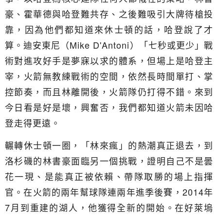
豪、霍華德與哈登難共存、之後難吸引大牌待槍投
靠，因為他們都知道來休士頓的話，哈登說了才
算。迪安東尼（Mike D'Antoni）「七秒或更少」戰
術對進攻好手是夢寐以求的體系，但場上是哈登主
宰，火箭無教練戰術的空間，依然長時間單打、掌
控節奏，而且林離開後，火箭隊仍打得不錯。來到
今日看是好是壞，興奮否，我們都知道火箭未因哈
登走得更遠。
輾轉休士頓一圈，「林來瘋」的熱潮真正退去，到
洛杉磯的林書豪面臨另一個挑戰，證明自己不是曇
花一現、是能真正被依賴、帶隊取勝的場上指揮
官。在火箭的兩年幫球隊連兩年進季後賽，2014年
7月到重建的湖人，他獲得全新的開始。在好萊塢