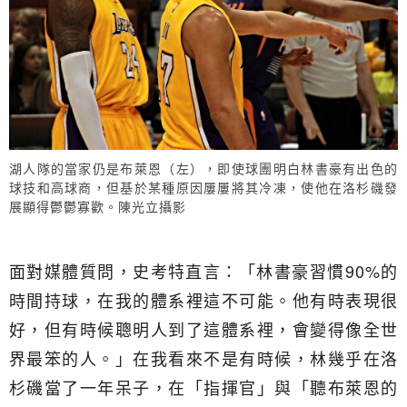
湖人隊的當家仍是布萊恩（左），即使球團明白林書豪有出色的
球技和高球商，但基於某種原因屢屢將其冷凍，使他在洛杉磯發
展顯得鬱鬱寡歡。陳光立攝影
面對媒體質問，史考特直言：「林書豪習慣90%的
時間持球，在我的體系裡這不可能。他有時表現很
好，但有時候聰明人到了這體系裡，會變得像全世
界最笨的人。」在我看來不是有時候，林幾乎在洛
杉磯當了一年呆子，在「指揮官」與「聽布萊恩的