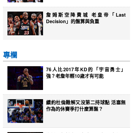
詹姆斯空降費城 老皇帝「Last
Decision」的盤算與負重
專欄
76人比2017年KD的「宇宙勇士」
強？老詹年輕10歲才有可能
續約杜倫難解又沒第二持球點 活塞無
作為的休賽季打什麼算盤？