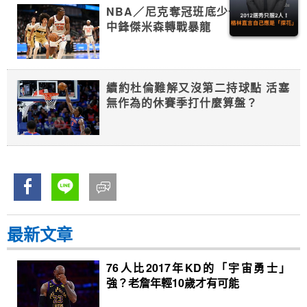
NBA／尼克奪冠班底少一人！26歲
中鋒傑米森轉戰暴龍
續約杜倫難解又沒第二持球點 活塞
無作為的休賽季打什麼算盤？
最新文章
76人比2017年KD的「宇宙勇士」
強？老詹年輕10歲才有可能