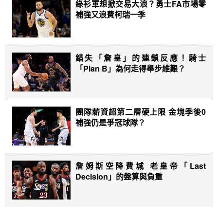
綠衫軍想掀交易大浪？勇士FA市場零
補強又浪費柯瑞一季
錯失「詹皇」的連鎖反應！騎士
「Plan B」為何走得舉步維艱？
團隊薪資超第二層硬上限 金塊季後0
補強仍是爭冠球隊？
詹姆斯空降費城 老皇帝「Last
Decision」的盤算與負重