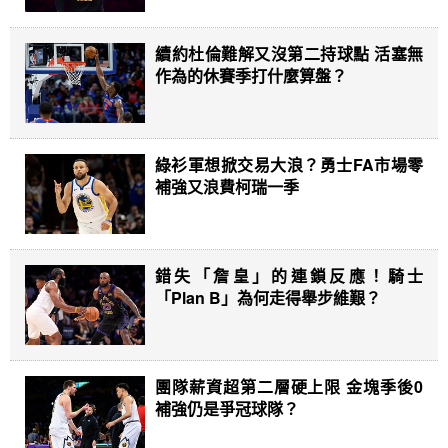
續約杜倫難解又沒第二持球點 活塞無
作為的休賽季打什麼算盤？
綠衫軍想掀交易大浪？勇士FA市場零
補強又浪費柯瑞一季
錯失「詹皇」的連鎖反應！騎士
「Plan B」為何走得舉步維艱？
團隊薪資超第二層硬上限 金塊季後0
補強仍是爭冠球隊？