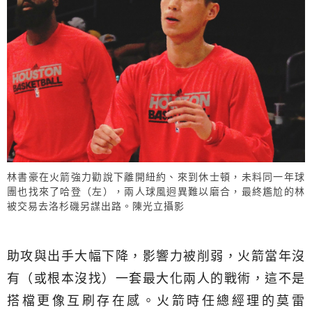
林書豪在火箭強力勸說下離開紐約、來到休士頓，未料同一年球
團也找來了哈登（左），兩人球風迥異難以磨合，最終尷尬的林
被交易去洛杉磯另謀出路。陳光立攝影
助攻與出手大幅下降，影響力被削弱，火箭當年沒
有（或根本沒找）一套最大化兩人的戰術，這不是
搭檔更像互刷存在感。火箭時任總經理的莫雷