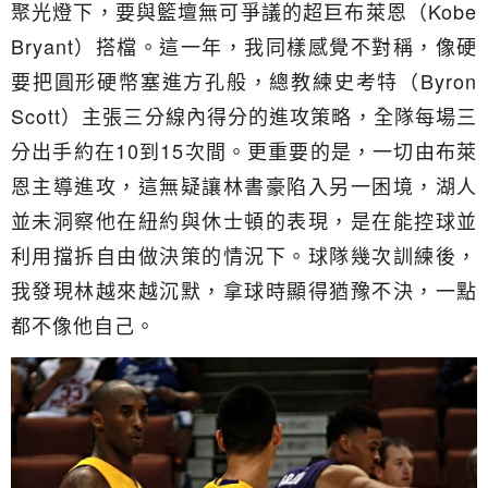
聚光燈下，要與籃壇無可爭議的超巨布萊恩（Kobe
Bryant）搭檔。這一年，我同樣感覺不對稱，像硬
要把圓形硬幣塞進方孔般，總教練史考特（Byron
Scott）主張三分線內得分的進攻策略，全隊每場三
分出手約在10到15次間。更重要的是，一切由布萊
恩主導進攻，這無疑讓林書豪陷入另一困境，湖人
並未洞察他在紐約與休士頓的表現，是在能控球並
利用擋拆自由做決策的情況下。球隊幾次訓練後，
我發現林越來越沉默，拿球時顯得猶豫不決，一點
都不像他自己。