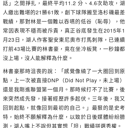
話」之間掙扎，最終平均11.2 分、4.6次助攻，湖
人繳出難堪的21勝61敗，創下球隊搬至洛杉磯最差
戰績，那對林是一個難以吞嚥的低谷（恥辱），他
常因表現不穩而被斥責，真正谷底發生在2015年1
月23日，湖人作客聖安東尼奧市打馬刺隊，已連續
打前43場比賽的林書豪，竟在坐冷板凳，一秒鐘都
沒上場，沒人能解釋為什麼。
林書豪那時沮喪的說：「感覺像繞了一大圈回到原
點，上一次被直接DNP（Did Not Play，未上場）
還是我剛進聯盟第一個月。那時候打不了比賽，後
來突然成先發，接著經歷許多起伏。三年後，我又
回到起點，就像回到最初的自己。」最狠的是史考
特，始終不願解釋為什麼，以致於日後媒體紛紛臆
測，湖人嘴上不說但其實想「坦」戰績拼選秀權。