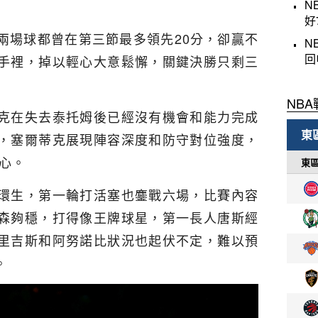
N
好
兩場球都曾在第三節最多領先20分，卻贏不
N
回
手裡，掉以輕心大意鬆懈，關鍵決勝只剩三
克在失去泰托姆後已經沒有機會和能力完成
，塞爾蒂克展現陣容深度和防守對位強度，
心。
環生，第一輪打活塞也鏖戰六場，比賽內容
森夠穩，打得像王牌球星，第一長人唐斯經
里吉斯和阿努諾比狀況也起伏不定，難以預
。