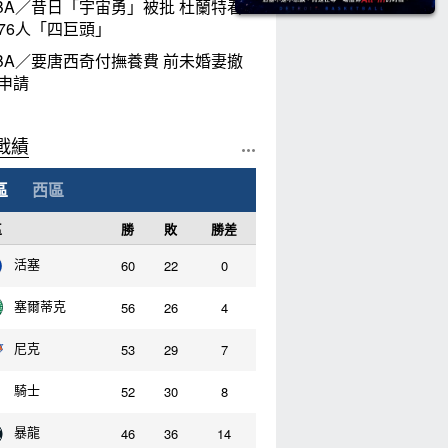
BA／昔日「宇宙勇」被批 杜蘭特看
76人「四巨頭」
BA／要唐西奇付撫養費 前未婚妻撤
申請