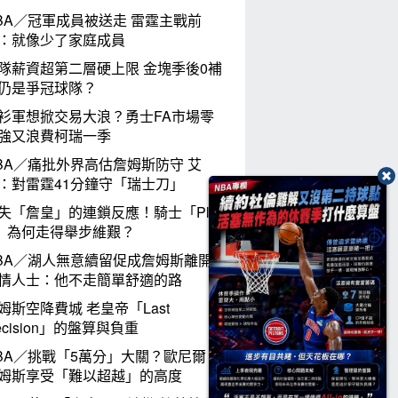
BA／冠軍成員被送走 雷霆主戰前
：就像少了家庭成員
隊薪資超第二層硬上限 金塊季後0補
仍是爭冠球隊？
衫軍想掀交易大浪？勇士FA市場零
強又浪費柯瑞一季
BA／痛批外界高估詹姆斯防守 艾
：對雷霆41分鐘守「瑞士刀」
失「詹皇」的連鎖反應！騎士「Plan
」為何走得舉步維艱？
BA／湖人無意續留促成詹姆斯離開
情人士：他不走簡單舒適的路
姆斯空降費城 老皇帝「Last
ecision」的盤算與負重
BA／挑戰「5萬分」大關？歐尼爾：
姆斯享受「難以超越」的高度