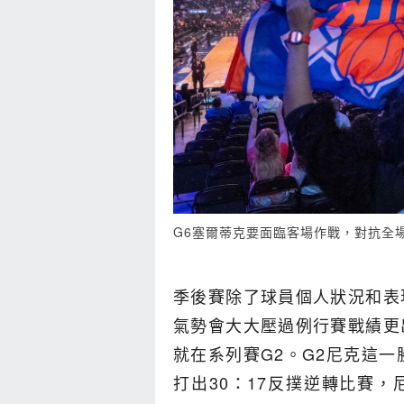
G6塞爾蒂克要面臨客場作戰，對抗全
季後賽除了球員個人狀況和表
氣勢會大大壓過例行賽戰績更
就在系列賽G2。G2尼克這一
打出30：17反撲逆轉比賽