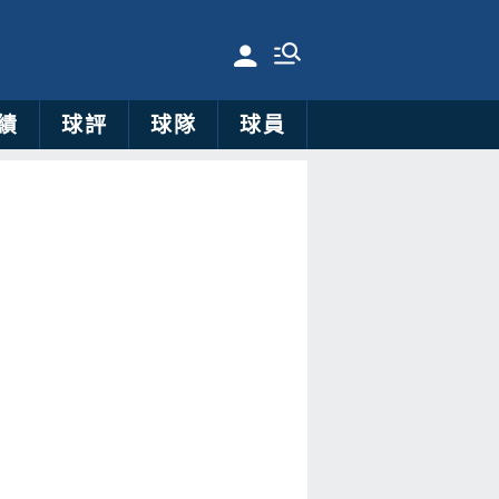
績
球評
球隊
球員