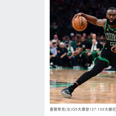
塞爾蒂克(左)G5大爆發127:102大