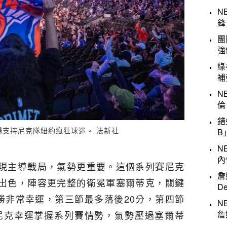
N
鋒
團
強
綠
補
N
倫
錯
場支持尼克隊紐約瘋狂球迷。 法新社
B
N
內
現主導戰局，氣勢更重要。這個系列賽尼克
詹
出色，陣容更完整的衛冕軍塞爾蒂克，關鍵
D
勝非常幸運，第三節最多落後20分，第四節
N
詹
，尼克幸運掌握系列賽情勢，氣勢壓過塞爾蒂