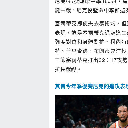
尼克G5投籃命中率3成58，
鍵一戰，尼克投籃命中率都還
塞爾蒂克即使失去泰托姆，但
表現，這是塞爾蒂克絕處逢生
強度對位和身體對抗，柯內特
特、普里查德、布朗都專注投
三節塞爾蒂克打出32：17攻
拉長戰線。
其實今年季後賽尼克的進攻表