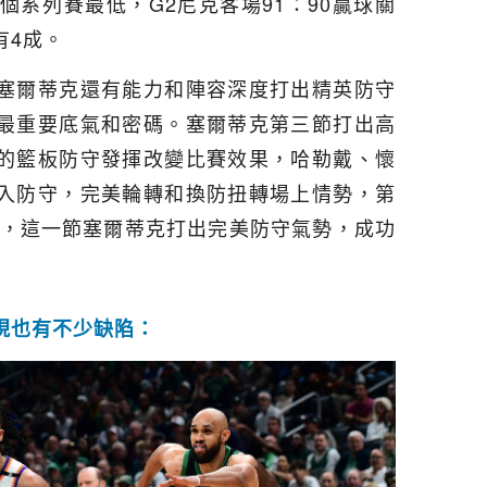
這個系列賽最低，G2尼克客場91：90贏球關
有4成。
塞爾蒂克還有能力和陣容深度打出精英防守
最重要底氣和密碼。塞爾蒂克第三節打出高
的籃板防守發揮改變比賽效果，哈勒戴、懷
入防守，完美輪轉和換防扭轉場上情勢，第
勢，這一節塞爾蒂克打出完美防守氣勢，成功
現也有不少缺陷：