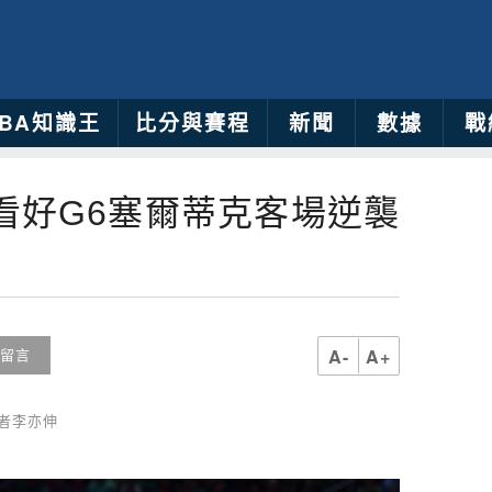
NBA知識王
比分與賽程
新聞
數據
戰
看好G6塞爾蒂克客場逆襲
A-
A+
留言
記者李亦伸