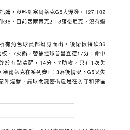
托姆，沒料到塞爾蒂克G5大爆發，127:102
G6，目前塞爾蒂克2：3落後尼克，沒有退
，所有角色球員都挺身而出，後衛懷特砍36
籃板、7火鍋，替補控球普里查德17分，命中
終於有點清醒，14分、7助攻，只有1次失
塞爾蒂克在系列賽1：3落後情況下G5又失
意外爆發，贏球關鍵密碼還是在防守和禁區