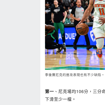
季後賽尼克的進攻表現也有不少缺陷。
、尼克場均106分，三分
第一
下滑至少一檔。