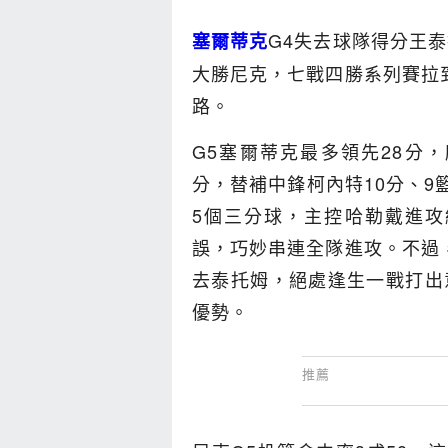
G4失去球隊得分王泰
塞爾蒂克
大勝尼克，七戰四勝系列賽拉到
路。
G5塞爾蒂克最多領先28分
分，替補中鋒柯內特10分、9
5個三分球，主控哈勒戴進攻
誤，巧妙串連全隊進攻。不過，
去泰托姆，絕處逢生一戰打出
優勢。