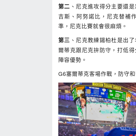
、尼克進攻得分主要還是
第二
吉斯、阿努諾比，尼克替補
準，尼克比賽就會很麻煩。
、尼克教練鍚柏杜是出了
第三
爾蒂克跟尼克拚防守，打低得
陣容優勢。
G6塞爾蒂克客場作戰，防守