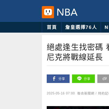
首頁
詹皇選擇76人
絕處逢生找密碼 
尼克將戰線延長
分享
分享
2025-05-16 07:00
聯合新聞網 / 特約