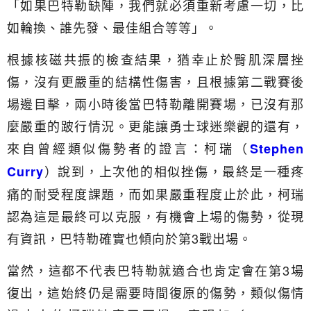
「如果巴特勒缺陣，我們就必須重新考慮一切，比
如輪換、誰先發、最佳組合等等」。
根據核磁共振的檢查結果，猶幸止於臀肌深層挫
傷，沒有更嚴重的結構性傷害，且根據第二戰賽後
場邊目擊，兩小時後當巴特勒離開賽場，已沒有那
麼嚴重的跛行情況。更能讓勇士球迷樂觀的還有，
來自曾經類似傷勢者的證言：柯瑞（
Stephen
）說到，上次他的相似挫傷，最終是一種疼
Curry
痛的耐受程度課題，而如果嚴重程度止於此，柯瑞
認為這是最終可以克服，有機會上場的傷勢，從現
有資訊，巴特勒確實也傾向於第3戰出場。
當然，這都不代表巴特勒就適合也肯定會在第3場
復出，這始終仍是需要時間復原的傷勢，類似傷情