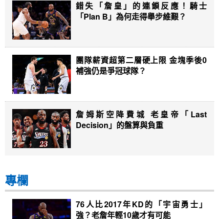
錯失「詹皇」的連鎖反應！騎士
「Plan B」為何走得舉步維艱？
團隊薪資超第二層硬上限 金塊季後0
補強仍是爭冠球隊？
詹姆斯空降費城 老皇帝「Last
Decision」的盤算與負重
專欄
76人比2017年KD的「宇宙勇士」
強？老詹年輕10歲才有可能