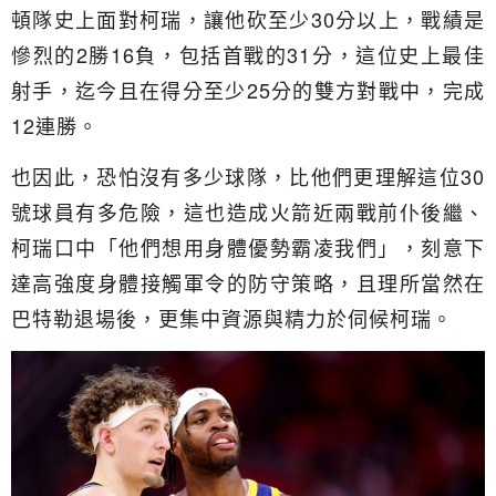
頓隊史上面對柯瑞，讓他砍至少30分以上，戰績是
慘烈的2勝16負，包括首戰的31分，這位史上最佳
射手，迄今且在得分至少25分的雙方對戰中，完成
12連勝。
也因此，恐怕沒有多少球隊，比他們更理解這位30
號球員有多危險，這也造成火箭近兩戰前仆後繼、
柯瑞口中「他們想用身體優勢霸凌我們」，刻意下
達高強度身體接觸軍令的防守策略，且理所當然在
巴特勒退場後，更集中資源與精力於伺候柯瑞。