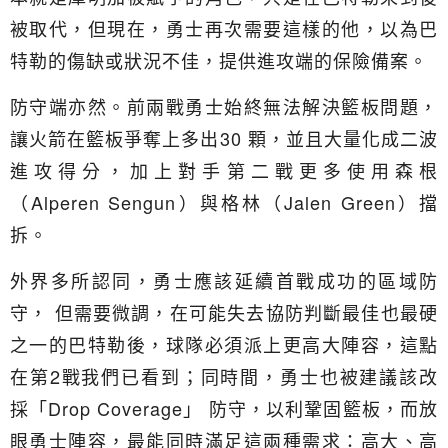
被取代，但現在，勇士再次需要這樣的他，以為巴
特勒的傷缺或狀況不佳，提供進攻端的保險備案。
防守端亦然。前兩戰勇士始終無法解決籃板問題，
讓火箭在籃板爭奪上多出30 顆，並且大量化成二波
進攻得分，加上對手第二戰更多使用森根
（Alperen Sengun）與格林（Jalen Green）擋
拆。
外界多所認同，勇士應該延續首戰成功的區域防
守， 但需要微調，在可能失去協防判斷最佳也最硬
之一的巴特勒後，球隊必須派上更高大陣容，這點
在第2戰我們已看到；同時間，勇士也被建議該改
採「Drop Coverage」 防守，以利鞏固籃板，而放
眼勇士陣容，最能同時滿足這兩種需求：高大、高