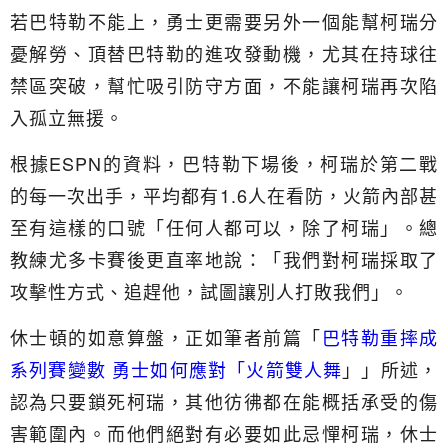
若巴特勒不能上，勇士更需要另外一個能幫柯瑞分
憂解勞、頂替巴特勒的進攻發動機，尤其在持球往
禁區突破，幫忙吸引防守方面，不能讓柯瑞再次陷
入孤立無援。
根據ESPN的資料，巴特勒下場後，柯瑞於第二戰
的每一次出手，平均都有1.6人在看防，火箭內部甚
至有這樣的口號「任何人都可以，除了柯瑞」。總
教練尤多卡賽後更直率地說：「我們對柯瑞採取了
攻擊性方式、追趕他，試圖讓別人打敗我們」。
休士頓的如意算盤，正如筆者前篇「
巴特勒重摔成
系列賽變數 勇士如何應對「火箭雙人舞
」」所述，
認為只要鎖死柯瑞，其他彷彿都在能概括承受的傷
害範圍內。而他們絕對有必要如此忌憚柯瑞，休士