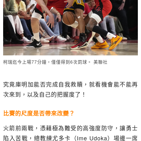
柯瑞迄今上場77分鐘，僅僅得到6次罰球。 美聯社
究竟庫明加能否完成自我救贖，就看機會能不能再
次來到，以及自己的把握度了！
比賽的尺度是否帶來改變？
火箭前兩戰，憑藉極為難受的高強度防守，讓勇士
陷入苦戰，總教練尤多卡（Ime Udoka）場邊一席