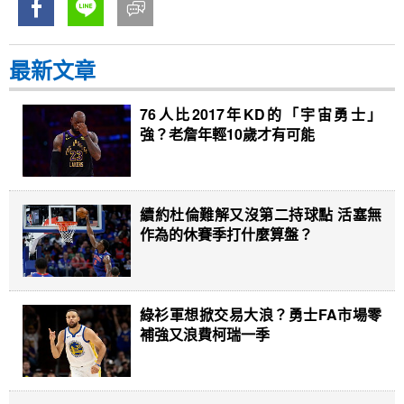
最新文章
76人比2017年KD的「宇宙勇士」
強？老詹年輕10歲才有可能
續約杜倫難解又沒第二持球點 活塞無
作為的休賽季打什麼算盤？
綠衫軍想掀交易大浪？勇士FA市場零
補強又浪費柯瑞一季