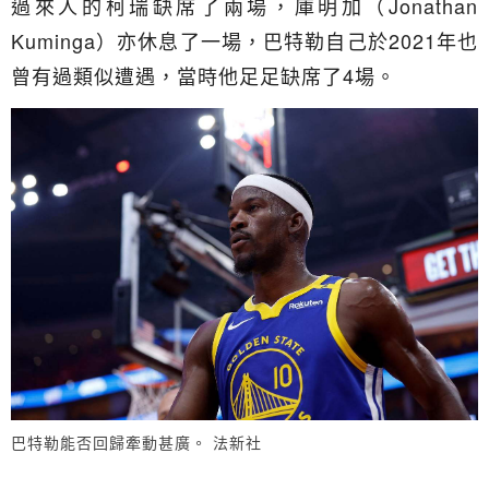
過來人的柯瑞缺席了兩場，庫明加（Jonathan
Kuminga）亦休息了一場，巴特勒自己於2021年也
曾有過類似遭遇，當時他足足缺席了4場。
巴特勒能否回歸牽動甚廣。 法新社