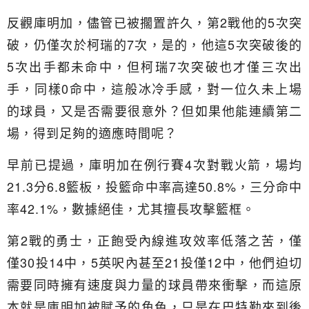
反觀庫明加，儘管已被擱置許久，第2戰他的5次突
破，仍僅次於柯瑞的7次，是的，他這5次突破後的
5次出手都未命中，但柯瑞7次突破也才僅三次出
手，同樣0命中，這般冰冷手感，對一位久未上場
的球員，又是否需要很意外？但如果他能連續第二
場，得到足夠的適應時間呢？
早前已提過，庫明加在例行賽4次對戰火箭，場均
21.3分6.8籃板，投籃命中率高達50.8%，三分命中
率42.1%，數據絕佳，尤其擅長攻擊籃框。
第2戰的勇士，正飽受內線進攻效率低落之苦，僅
僅30投14中，5英呎內甚至21投僅12中，他們迫切
需要同時擁有速度與力量的球員帶來衝擊，而這原
本就是庫明加被賦予的角色，只是在巴特勒來到後