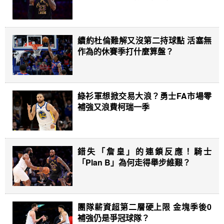
續約杜倫難解又沒第二持球點 活塞無
作為的休賽季打什麼算盤？
綠衫軍想掀交易大浪？勇士FA市場零
補強又浪費柯瑞一季
錯失「詹皇」的連鎖反應！騎士
「Plan B」為何走得舉步維艱？
團隊薪資超第二層硬上限 金塊季後0
補強仍是爭冠球隊？