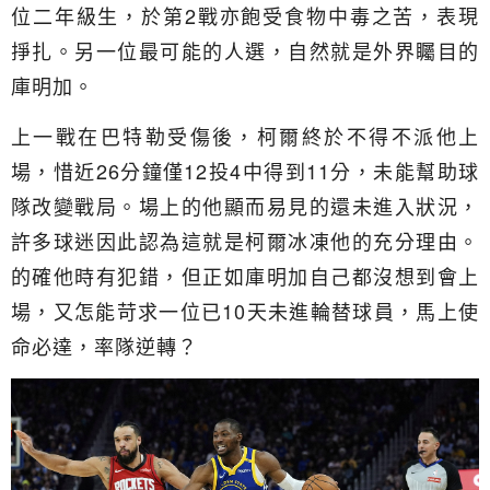
位二年級生，於第2戰亦飽受食物中毒之苦，表現
掙扎。另一位最可能的人選，自然就是外界矚目的
庫明加。
上一戰在巴特勒受傷後，柯爾終於不得不派他上
場，惜近26分鐘僅12投4中得到11分，未能幫助球
隊改變戰局。場上的他顯而易見的還未進入狀況，
許多球迷因此認為這就是柯爾冰凍他的充分理由。
的確他時有犯錯，但正如庫明加自己都沒想到會上
場，又怎能苛求一位已10天未進輪替球員，馬上使
命必達，率隊逆轉？