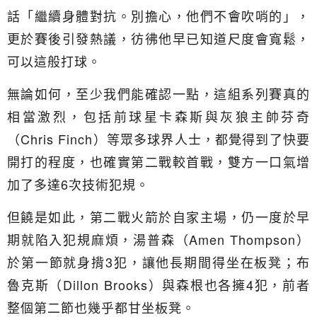
話「繼續身體對抗。別擔心，他們不會吹哨的」，
更於賽後引發熱議，彷彿他早已知道尺度會寬鬆，
可以這般打球。
無論如何，至少我們能確認一點，這組系列賽真的
相當激烈，包括前球星卡森斯與灰狼主帥芬奇
（Chris Finch）等眾多球界人士，都覺得到了快要
開打的程度，也確實第二戰較首戰，雙方一口氣增
加了多達6次技術犯規。
但饒是如此，第二戰火箭於自家主場，仍一度於早
期就陷入犯規麻煩，湯普森（Amen Thompson）
於第一節就身揹3犯，讓他長期間得坐在板凳；布
魯克斯（Dillon Brooks）與森根也各擁4犯，前者
整個第二節也幾乎都甘坐板凳。