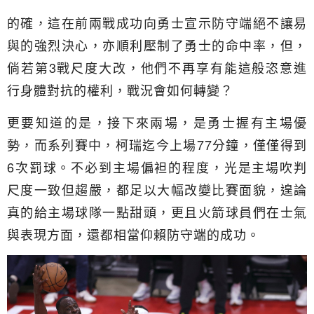
的確，這在前兩戰成功向勇士宣示防守端絕不讓易
與的強烈決心，亦順利壓制了勇士的命中率，但，
倘若第3戰尺度大改，他們不再享有能這般恣意進
行身體對抗的權利，戰況會如何轉變？
更要知道的是，接下來兩場，是勇士握有主場優
勢，而系列賽中，柯瑞迄今上場77分鐘，僅僅得到
6次罰球。不必到主場偏袒的程度，光是主場吹判
尺度一致但趨嚴，都足以大幅改變比賽面貌，遑論
真的給主場球隊一點甜頭，更且火箭球員們在士氣
與表現方面，還都相當仰賴防守端的成功。