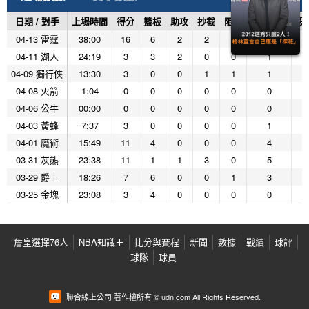
日期 / 對手
上場時間
得分
籃板
助攻
抄截
阻攻
投籃命中
投
04-13 雷霆
38:00
16
6
2
2
1
6
04-11 湖人
24:19
3
3
2
0
0
1
04-09 獨行俠
13:30
3
0
0
1
1
1
04-08 火箭
1:04
0
0
0
0
0
0
04-06 公牛
00:00
0
0
0
0
0
0
04-03 黃蜂
7:37
3
0
0
0
0
1
04-01 魔術
15:49
11
4
0
0
0
4
03-31 灰熊
23:38
11
1
1
3
0
5
03-29 爵士
18:26
7
6
0
0
1
3
03-25 金塊
23:08
3
4
0
0
0
0
詹皇選擇76人
NBA知識王
比分與賽程
新聞
數據
戰績
球評
球隊
球員
聯合線上公司 著作權所有 © udn.com All Rights Reserved.