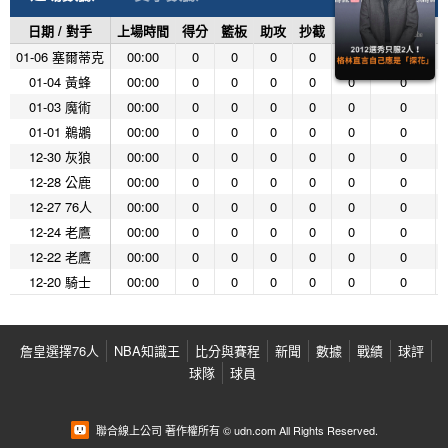
日期 / 對手
上場時間
得分
籃板
助攻
抄截
阻攻
投籃命中
01-06 塞爾蒂克
00:00
0
0
0
0
0
0
01-04 黃蜂
00:00
0
0
0
0
0
0
01-03 魔術
00:00
0
0
0
0
0
0
01-01 鵜鶘
00:00
0
0
0
0
0
0
12-30 灰狼
00:00
0
0
0
0
0
0
12-28 公鹿
00:00
0
0
0
0
0
0
12-27 76人
00:00
0
0
0
0
0
0
12-24 老鷹
00:00
0
0
0
0
0
0
12-22 老鷹
00:00
0
0
0
0
0
0
12-20 騎士
00:00
0
0
0
0
0
0
詹皇選擇76人
NBA知識王
比分與賽程
新聞
數據
戰績
球評
球隊
球員
聯合線上公司 著作權所有 © udn.com All Rights Reserved.