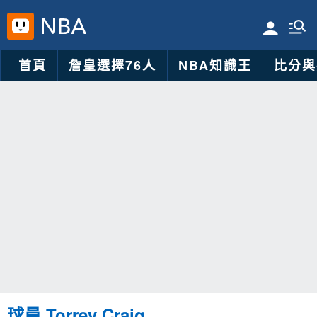
首頁
詹皇選擇76人
NBA知識王
比分與
球員 Torrey Craig