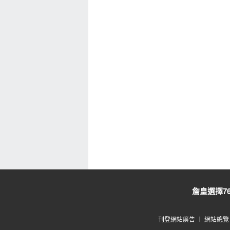
詹皇選擇7
刊登網站廣告
︱
網站總覽