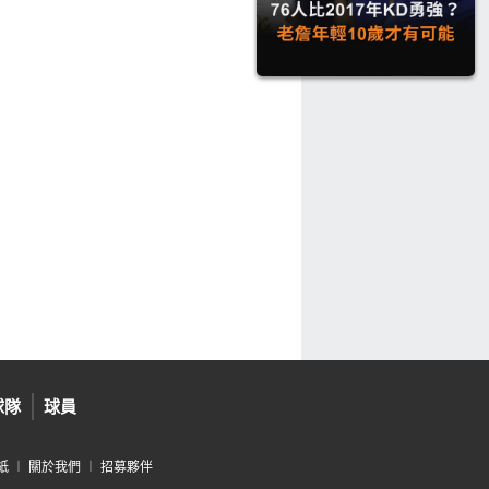
球隊
球員
紙
︱
關於我們
︱
招募夥伴