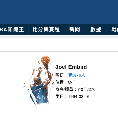
NBA知識王
比分與賽程
新聞
數據
戰
Joel Embiid
隊伍：
費城76人
位置：C-F
身高/體重：7’0＂/270
生日：1994-03-16