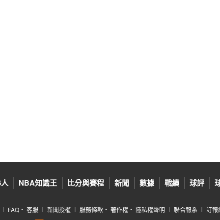
6人
NBA知識王
比分與賽程
新聞
數據
戰績
球評
︱
FAQ
‧
客服
︱
新聞授權
︱
服務條款
‧
著作權
‧
隱私權聲明
︱
聯合報系
︱
訂報