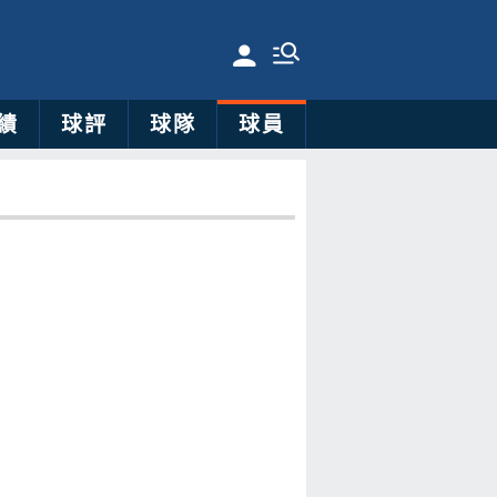
績
球評
球隊
球員