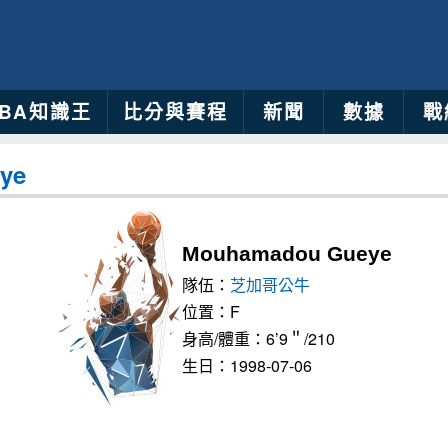
NBA知識王
比分與賽程
新聞
數據
戰
ye
Mouhamadou Gueye
隊伍：
芝加哥公牛
位置：F
身高/體重：6’9＂/210
生日：1998-07-06