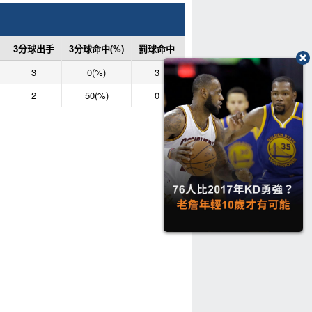
3分球出手
3分球命中(%)
罰球命中
罰球次數
罰球命中(%)
3
0(%)
3
4
75(%)
2
50(%)
0
0
0(%)