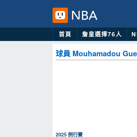
首頁
詹皇選擇76人
球員 Mouhamadou Gue
2025 例行賽