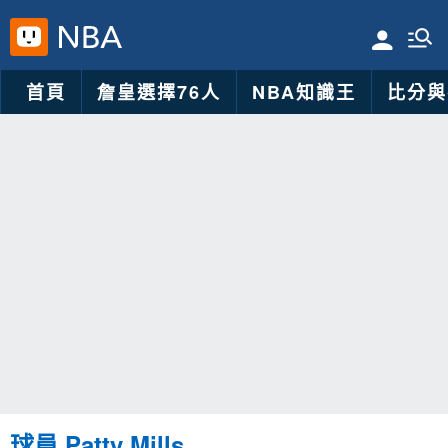
首頁
詹皇選擇76人
NBA知識王
比分與
球員 Patty Mills