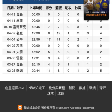
日期 / 對手
上場時間
得分
籃板
助攻
抄截
阻攻
投籃命中
04-13 黃蜂
00:00
0
0
0
0
0
0
04-11 暴龍
00:00
0
0
0
0
0
0
04-10 塞爾蒂克
18:46
7
7
0
3
1
3
04-07 老鷹
19:38
8
12
1
2
3
4
04-04 公牛
22:56
17
11
0
2
1
7
04-02 灰熊
00:00
0
0
0
0
0
0
04-01 火箭
15:52
5
5
0
1
0
2
03-30 雷霆
17:31
3
4
0
0
2
1
03-27 黃蜂
26:10
4
6
1
1
1
2
03-25 鵜鶘
20:44
11
8
0
1
2
5
詹皇選擇76人
NBA知識王
比分與賽程
新聞
數據
戰績
球評
球隊
球員
聯合線上公司 著作權所有 © udn.com All Rights Reserved.