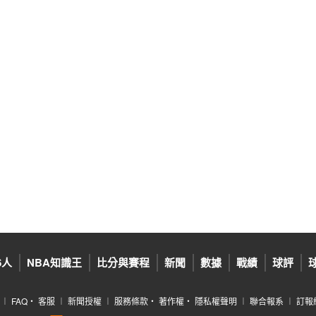
6人
NBA知識王
比分與賽程
新聞
數據
戰績
球評
︱
FAQ
‧
客服
︱
新聞授權
︱
服務條款
‧
著作權
‧
隱私權聲明
︱
聯合報系
︱
訂報