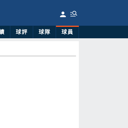
績
球評
球隊
球員