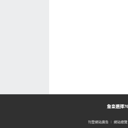
詹皇選擇7
刊登網站廣告
︱
網站總覽