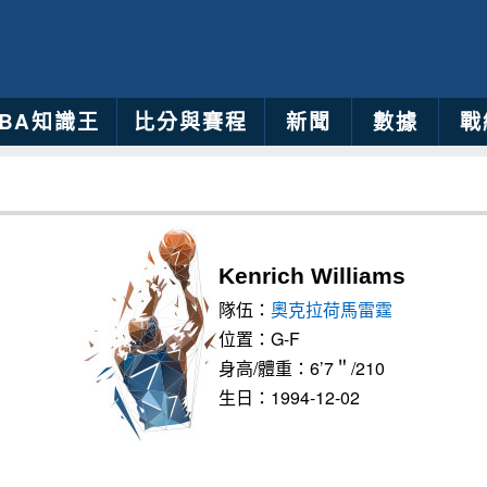
NBA知識王
比分與賽程
新聞
數據
戰
Kenrich Williams
隊伍：
奧克拉荷馬雷霆
位置：G-F
身高/體重：6’7＂/210
生日：1994-12-02