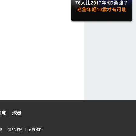
球隊
球員
紙
︱
關於我們
︱
招募夥伴