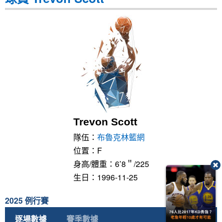
Trevon Scott
隊伍：
布魯克林籃網
位置：F
身高/體重：6’8＂/225
生日：1996-11-25
2025 例行賽
逐場數據
賽季數據