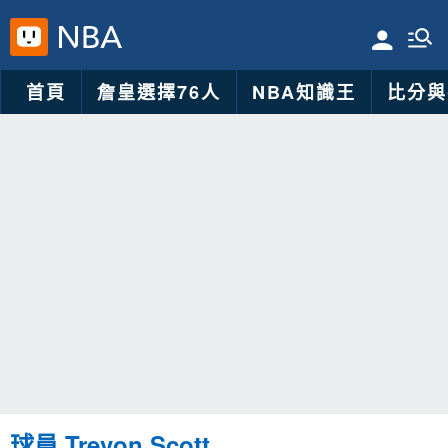
首頁
詹皇選擇76人
NBA知識王
比分與
球員 Trevon Scott