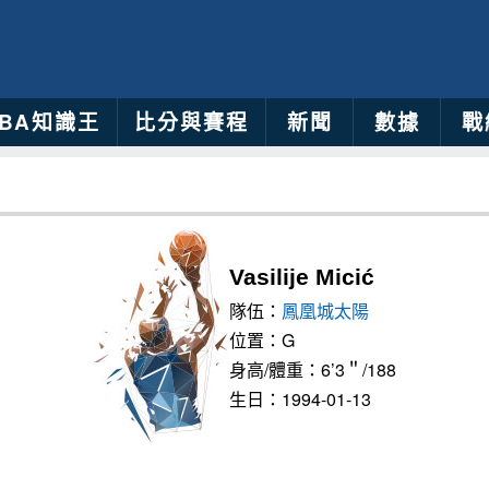
NBA知識王
比分與賽程
新聞
數據
戰
Vasilije Micić
隊伍：
鳳凰城太陽
位置：G
身高/體重：6’3＂/188
生日：1994-01-13