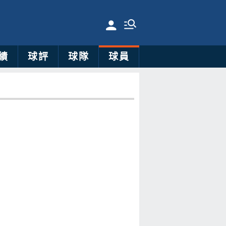
績
球評
球隊
球員