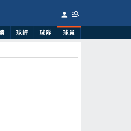
績
球評
球隊
球員