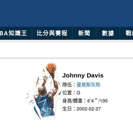
NBA知識王
比分與賽程
新聞
數據
戰
Johnny Davis
隊伍：
曼斐斯灰熊
位置：G
身高/體重：6’4＂/195
生日：2002-02-27