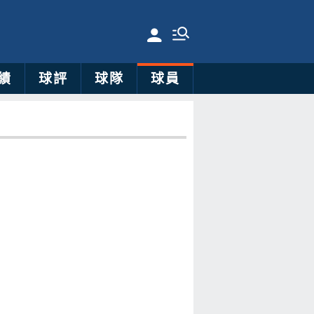
績
球評
球隊
球員