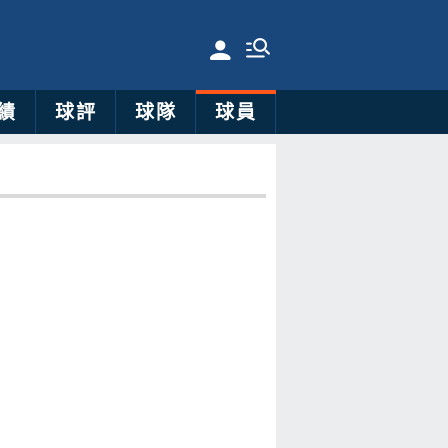
績
球評
球隊
球員