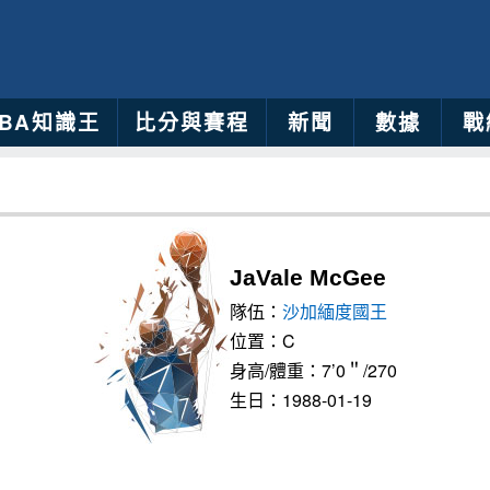
NBA知識王
比分與賽程
新聞
數據
戰
JaVale McGee
隊伍：
沙加緬度國王
位置：C
身高/體重：7’0＂/270
生日：1988-01-19