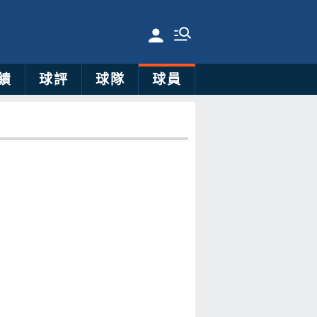
績
球評
球隊
球員