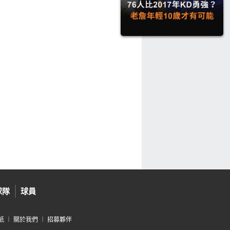
球隊
球員
紙
︱
關於我們
︱
招募夥伴