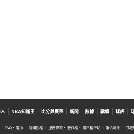
6人
NBA知識王
比分與賽程
新聞
數據
戰績
球評
︱
FAQ
‧
客服
︱
新聞授權
︱
服務條款
‧
著作權
‧
隱私權聲明
︱
聯合報系
︱
訂報