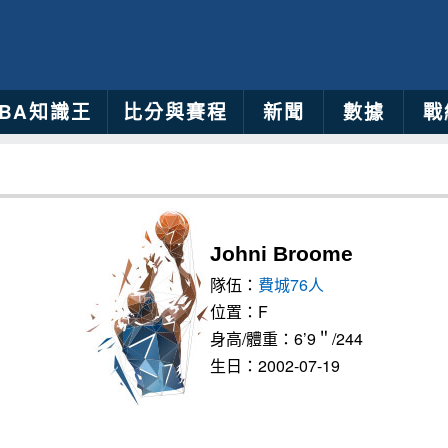
NBA知識王
比分與賽程
新聞
數據
戰
Johni Broome
隊伍：
費城76人
位置：F
身高/體重：6’9＂/244
生日：2002-07-19