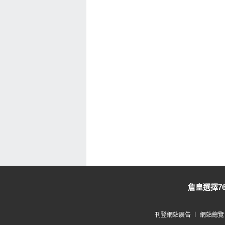
詹皇選擇7
刊登網站廣告
︱
網站總覽