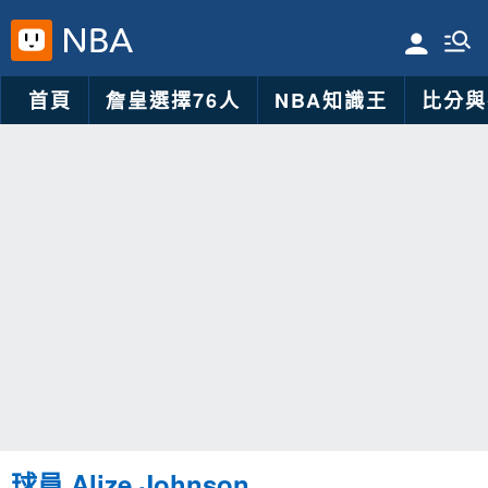
首頁
詹皇選擇76人
NBA知識王
比分與
球員 Alize Johnson