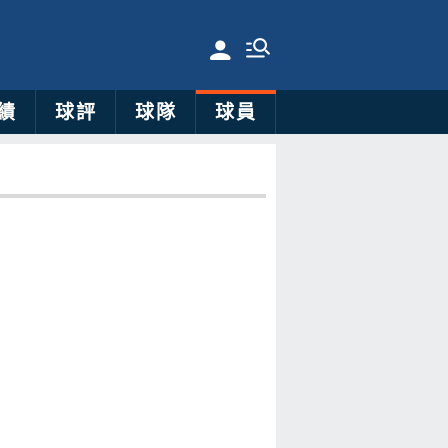
績
球評
球隊
球員