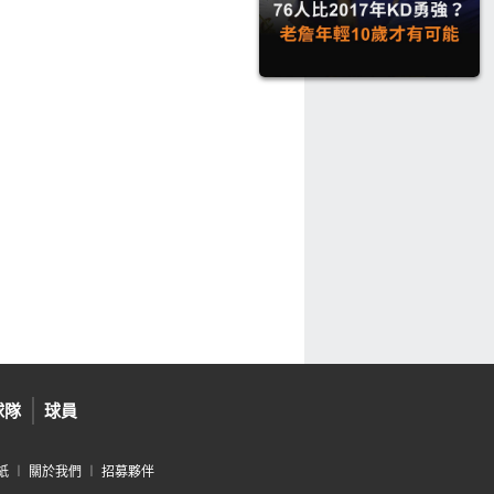
球隊
球員
紙
︱
關於我們
︱
招募夥伴