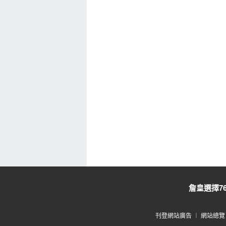
詹皇選擇7
刊登網站廣告
︱
網站總覽