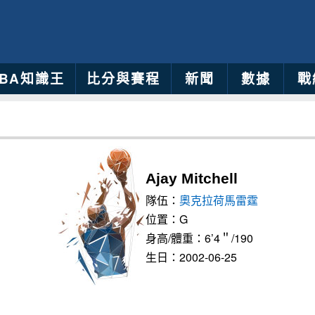
NBA知識王
比分與賽程
新聞
數據
戰
Ajay Mitchell
隊伍：
奧克拉荷馬雷霆
位置：G
身高/體重：6’4＂/190
生日：2002-06-25