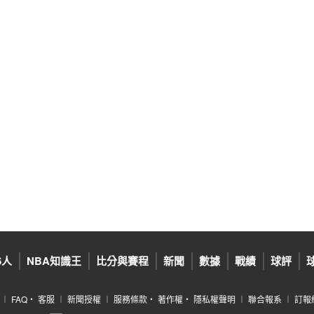
6人
NBA知識王
比分與賽程
新聞
數據
戰績
球評
︱
FAQ
‧
客服
︱
新聞授權
︱
服務條款
‧
著作權
‧
隱私權聲明
︱
聯合報系
︱
訂報