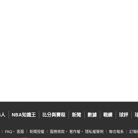
6人
NBA知識王
比分與賽程
新聞
數據
戰績
球評
︱
FAQ
‧
客服
︱
新聞授權
︱
服務條款
‧
著作權
‧
隱私權聲明
︱
聯合報系
︱
訂報