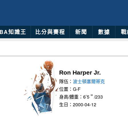
NBA知識王
比分與賽程
新聞
數據
戰
Ron Harper Jr.
隊伍：
波士頓塞爾蒂克
位置：G-F
身高/體重：6’5＂/233
生日：2000-04-12