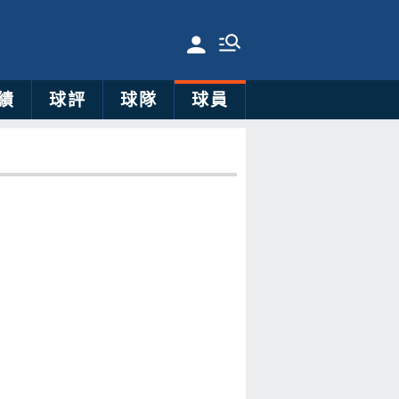
績
球評
球隊
球員