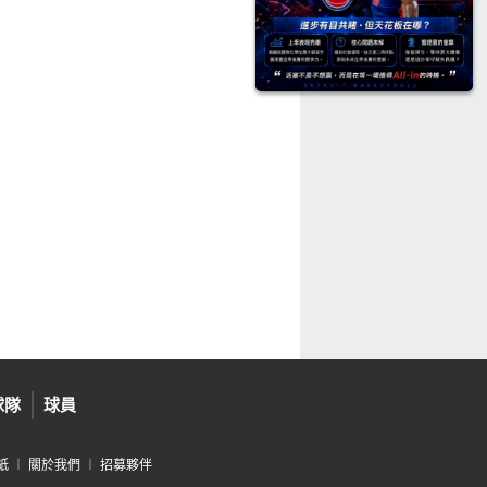
球隊
球員
紙
︱
關於我們
︱
招募夥伴