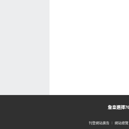
詹皇選擇7
刊登網站廣告
︱
網站總覽