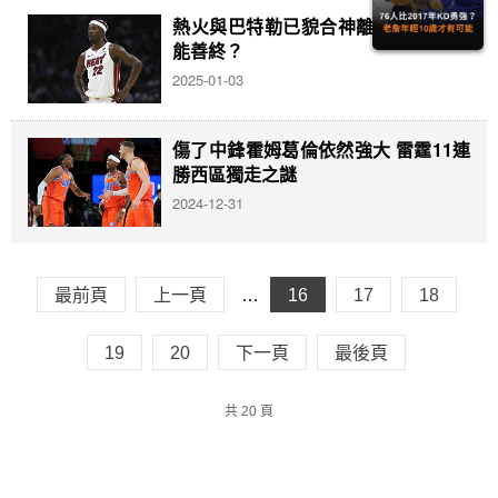
熱火與巴特勒已貌合神離 交易大限前
能善終？
2025-01-03
傷了中鋒霍姆葛倫依然強大 雷霆11連
勝西區獨走之謎
2024-12-31
最前頁
上一頁
…
16
17
18
19
20
下一頁
最後頁
共 20 頁