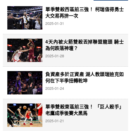
單季雙殺西區前三強！ 柯瑞值得勇士
大交易再拚一次
2025-01-31
4天內被火箭雙殺丟掉聯盟龍頭 騎士
為何跌落神壇？
2025-01-28
負資產多於正資產 湖人教頭瑞迪克如
何在下半季扭轉乾坤
2025-01-24
單季雙殺東區前三強！ 「巨人殺手」
老鷹成季後賽大黑馬
2025-01-21