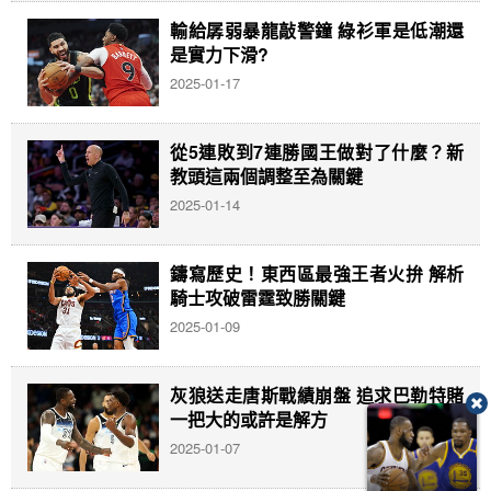
輸給孱弱暴龍敲警鐘 綠衫軍是低潮還
是實力下滑?
2025-01-17
從5連敗到7連勝國王做對了什麼？新
教頭這兩個調整至為關鍵
2025-01-14
鑄寫歷史！東西區最強王者火拚 解析
騎士攻破雷霆致勝關鍵
2025-01-09
灰狼送走唐斯戰績崩盤 追求巴勒特賭
一把大的或許是解方
2025-01-07