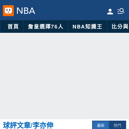
首頁
詹皇選擇76人
NBA知識王
比分與
球評文章/李亦伸
最新
熱門