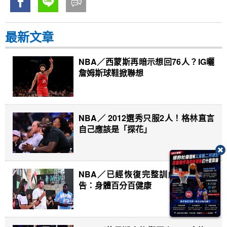
最新文章
NBA／西蒙斯再暗示想回76人？IG曬
詹姆斯球鞋掀聯想
NBA／ 2012選秀只服2人！格林直言
自己應該是「探花」
NBA／已經恢復完整訓練 唐西奇宣
告：身體百分百健康