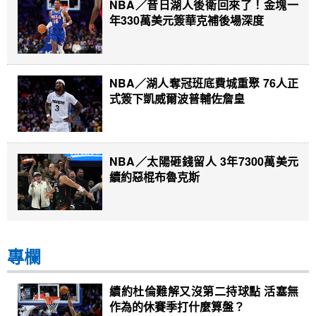
NBA／昔日湖人後衛回來了！金塊一
年330萬美元簽華克補後場深度
NBA／湖人奪冠班底費城重聚 76人正
式簽下凱威爾波普輔佐詹皇
NBA／太陽砸錢留人 3年7300萬美元
續約惡棍布魯克斯
專欄
續約杜倫難解又沒第二持球點 活塞無
作為的休賽季打什麼算盤？