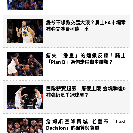
綠衫軍想掀交易大浪？勇士FA市場零
補強又浪費柯瑞一季
錯失「詹皇」的連鎖反應！騎士
「Plan B」為何走得舉步維艱？
團隊薪資超第二層硬上限 金塊季後0
補強仍是爭冠球隊？
詹姆斯空降費城 老皇帝「Last
Decision」的盤算與負重