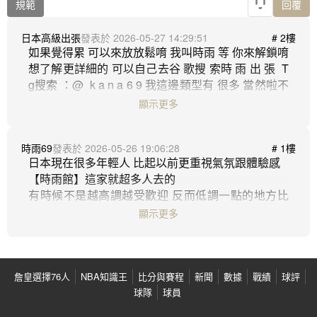
規範
回覆
日本高級出張
2026-05-27 14:29:51
# 2樓
如果覺得累 可以來放放鬆唷 我叫時雨 等 你來解鎖唷 
想了解更詳細的 可以自己去谷 歌搜 索時 雨 出 張  T
g搜索 ：@  k a n a 6 9 我這邊類型有 很多 當然啦不
一定是有需求才找我 心漫也可以是你的傾聽者 可以
顯示更多
是你的朋友 隨時都在唷 我隨時準備傾聽你的故事唷
~ 如果有打擾到 很抱歉 祝看到我這篇的大大們 都有
時雨69
2026-05-26 19:06:28
# 1樓
一個好心情 哪怕很辛苦 也不要內耗喔 你做的已經很
日本現在很多年輕人 比起以前更重視氣氛跟體驗感

棒了 我們先是我們自己 才會是生活中的其他角色唷 
【時雨館】這家就超多人去的

有時候不是越高調越受歡迎 反而低調一點的地方比
較容易讓人放鬆

顯示更多
詹皇選擇76人
NBA知識王
比分與賽程
新聞
數據
戰績
球評
球隊
球員