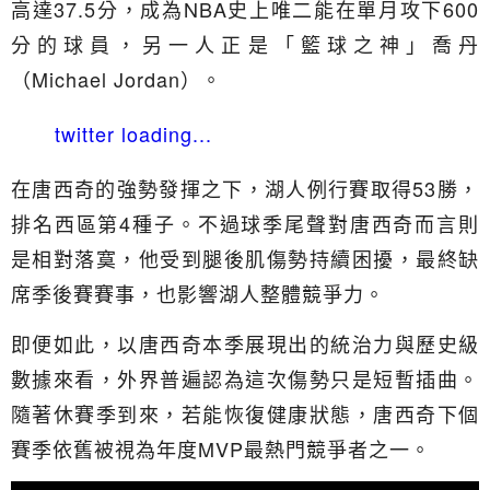
高達37.5分，成為NBA史上唯二能在單月攻下600
分的球員，另一人正是「籃球之神」喬丹
（Michael Jordan）。
twitter loading...
在唐西奇的強勢發揮之下，湖人例行賽取得53勝，
排名西區第4種子。不過球季尾聲對唐西奇而言則
是相對落寞，他受到腿後肌傷勢持續困擾，最終缺
席季後賽賽事，也影響湖人整體競爭力。
即便如此，以唐西奇本季展現出的統治力與歷史級
數據來看，外界普遍認為這次傷勢只是短暫插曲。
隨著休賽季到來，若能恢復健康狀態，唐西奇下個
賽季依舊被視為年度MVP最熱門競爭者之一。