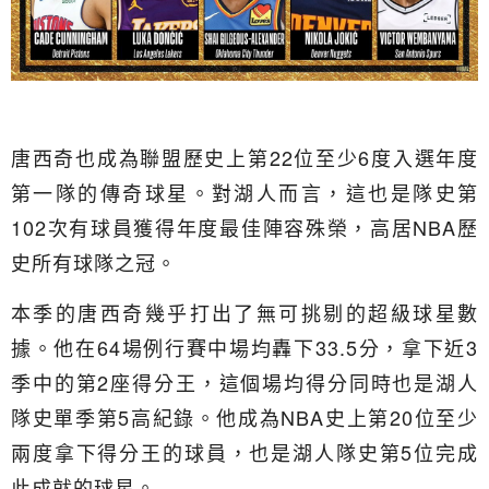
唐西奇也成為聯盟歷史上第22位至少6度入選年度
第一隊的傳奇球星。對湖人而言，這也是隊史第
102次有球員獲得年度最佳陣容殊榮，高居NBA歷
史所有球隊之冠。
本季的唐西奇幾乎打出了無可挑剔的超級球星數
據。他在64場例行賽中場均轟下33.5分，拿下近3
季中的第2座得分王，這個場均得分同時也是湖人
隊史單季第5高紀錄。他成為NBA史上第20位至少
兩度拿下得分王的球員，也是湖人隊史第5位完成
此成就的球星。