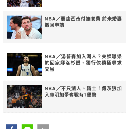
NBA／要唐西奇付撫養費 前未婚妻
撤回申請
NBA／湯普森加入湖人？美媒曝樂
於回家鄉洛杉磯、獨行俠積極尋求
交易
NBA／不只湖人、騎士！傳灰狼加
入庫明加爭奪戰有1優勢